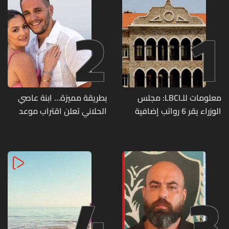
2
1
معلومات للـLBCI: مجلس
بطريقة مميزة… ابنة عاصي
الوزراء يقر 6 رواتب إضافية
الحلاني تعلن اقتراب موعد
لموظفي القطاع العام
زفافها
وصرف الفروقات بأثر رجعي
منذ آذار
4
3