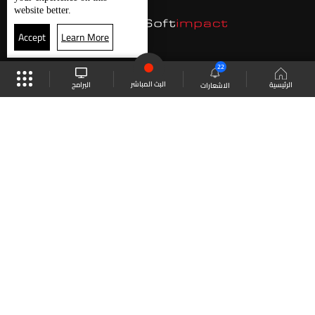
website better.
Accept
Learn More
22
البث المباشر
البرامج
الرئيسية
الاشعارات
موقع البرامج
الجدول
البث المباشر
العودة للأعلى
انضم الى ملايين المتابعين
LBCI Lebanon