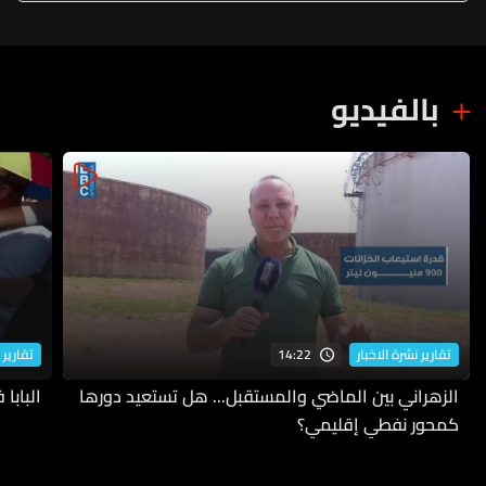
بالفيديو
14:22
تقارير نشرة الاخبار
تقارير 
الزهراني بين الماضي والمستقبل... هل تستعيد دورها
البابا
كمحور نفطي إقليمي؟