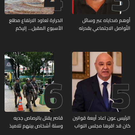
أوهم ضحاياه عبر وسائل
الحرارة تعاود الارتفاع مطلع
التّواصل الاجتماعي بقدرته
الأسبوع المقبل... إليكم
على تسليمهم مطابخ
تفاصيل الطقس
و"أعمال نجارة"... هل من
وقع ضحيّة أعماله؟
6
5
الرئيس عون اعاد أربعة قوانين
قاصر يقتل بالرصاص جديه
كان قد اقرها مجلس النواب
وستة أشخاص بينهم تلاميذ
لاعادة النظر فيها
في مدرسته بتايلاند