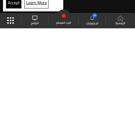
Accept
Learn More
26
البث المباشر
البرامج
الرئيسية
الاشعارات
موقع البرامج
الجدول
البث المباشر
العودة للأعلى
انضم الى ملايين المتابعين
LBCI Lebanon
LBCI News