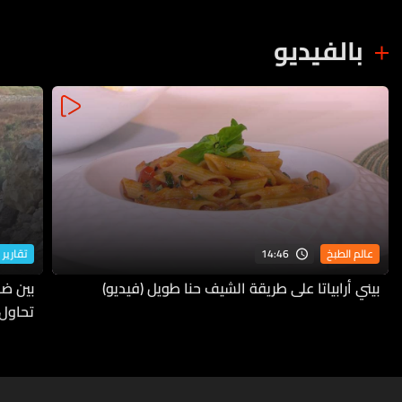
بالفيديو
14:46
عالم الطبخ
تقارير 
بيني أرابياتا على طريقة الشيف حنا طويل (فيديو)
بين ضف
تحاول