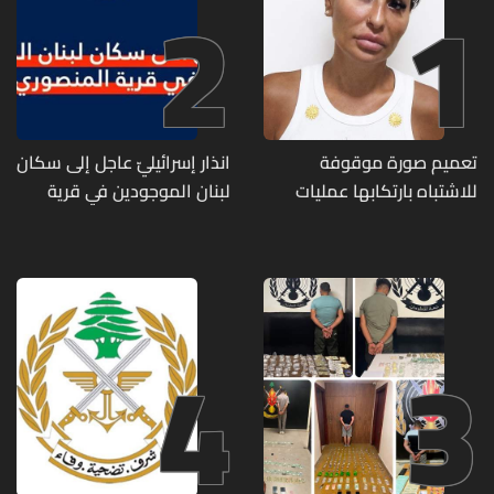
2
1
تعميم صورة موقوفة
انذار إسرائيليّ عاجل إلى سكان
للاشتباه بارتكابها عمليات
لبنان الموجودين في قرية
احتيال وانتحال صفة... هل
المنصوري
وقعتم ضحية أعمالها؟
4
3