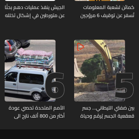
كمائن لشعبة المعلومات
الجيش ينفذ عمليات دهم بحثًا
تُسفر عن توقيف 6 مروّجين
عن متورطين في إشكال تخلله
وضبط كميات من المخدّرات
إطلاق نار ويضبط أسلحة
وذخائر حربية ويتلف 16 خيمة
مزروعة بالماريجوانا
6
5
بين ضفتي الليطاني... جسر
الأمم المتحدة تحصي عودة
قعقعية الجسر يُرمّم وحياة
أكثر من 800 ألف نازح الى
تحاول النهوض من جديد
مناطقهم في لبنان