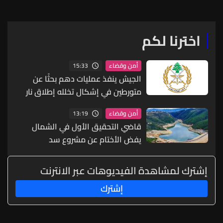
اخترنا لكم
15:33
أمن وقضاء
الجيش ينفذ عمليات دهم بحثًا عن
متورطين في إشكال تخلله إطلاق نار
ويضبط أسلحة وذخائر حربية ويتلف 16
13:19
أمن وقضاء
خيمة مزروعة بالماريجوانا
قاضي التحقيق الأول في الشمال
يفض الأختام عن مشروع سد
المسيلحة
إشترك لمشاهدة الفيديوهات عبر الانترنت
إشترك