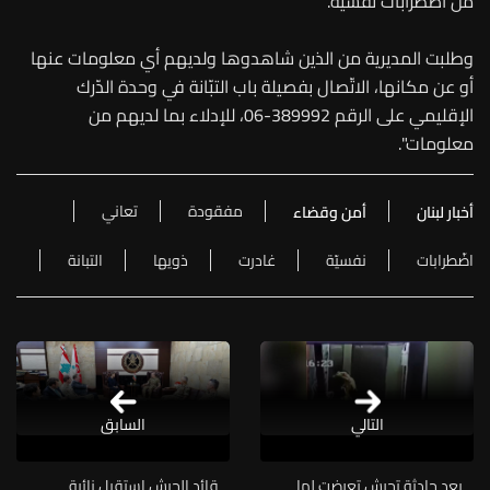
من اضّطرابات نفسيّة.
وطلبت المديرية من الذين شاهدوها ولديهم أي معلومات عنها
أو عن مكانها، الاتّصال بفصيلة باب التبّانة في وحدة الدّرك
الإقليمي على الرقم 389992-06، للإدلاء بما لديهم من
معلومات".
مفقودة
تعاني
أخبار لبنان
أمن وقضاء
اضّطرابات
نفسيّة
غادرت
ذويها
التبانة
التالي
السابق
بعد حادثة تحرش تعرضت لها
قائد الجيش استقبل نائبة