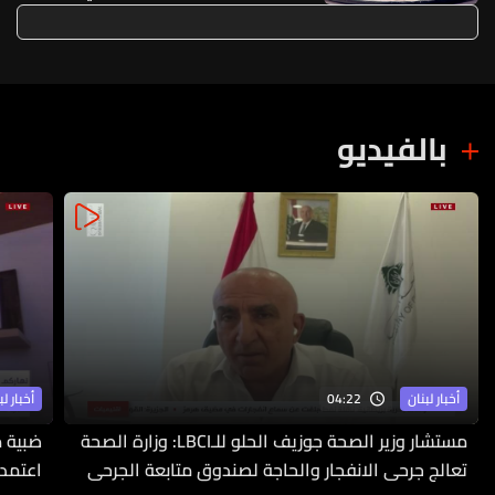
(فيديو)
بالفيديو
04:22
أخبار لبنان
أخبار لب
مستشار وزير الصحة جوزيف الحلو للـLBCI: وزارة الصحة
ضبية م
تعالج جرحى الانفجار والحاجة لصندوق متابعة الجرحى
اعتمدت