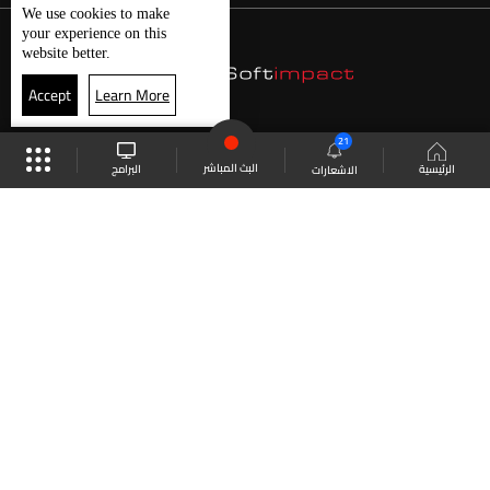
We use
cookies
to make
your experience on this
website better.
Accept
Learn More
21
البث المباشر
البرامج
الرئيسية
الاشعارات
موقع البرامج
الجدول
البث المباشر
العودة للأعلى
انضم الى ملايين المتابعين
LBCI Lebanon