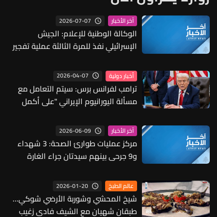
2026-07-07
آخر الأخبار
الوكالة الوطنية للإعلام: الجيش
الإسرائيلي نفذ للمرة الثالثة عملية تفجير
في بلدة ديرسريان
2026-04-07
أخبار دولية
ترامب لفرانس برس: سيتم التعامل مع
مسألة اليورانيوم الإيراني "على أكمل
وجه"
2026-06-09
آخر الأخبار
مركز عمليات طوارئ الصحة: 3 شهداء
و9 جرحى بينهم سيدتان جراء الغارة
الإسرائيلية على البص قضاء صور
2026-01-20
عالم الطبخ
شيخ المحشي وشوربة الأرضي شوكي...
طبقان شهيان مع الشيف فادي زغيب