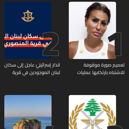
2
1
تعميم صورة موقوفة
انذار إسرائيليّ عاجل إلى سكان
للاشتباه بارتكابها عمليات
لبنان الموجودين في قرية
احتيال وانتحال صفة... هل
المنصوري
وقعتم ضحية أعمالها؟