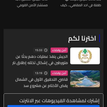
طفلة في احد المقاهي... كيف
مستشار الأمن القومي
يجب المتابعة وما دور الاهل؟
البريطاني والسفير الباكستاني
اخترنا لكم
15:33
أمن وقضاء
الجيش ينفذ عمليات دهم بحثًا عن
متورطين في إشكال تخلله إطلاق نار
ويضبط أسلحة وذخائر حربية ويتلف 16
13:19
أمن وقضاء
خيمة مزروعة بالماريجوانا
قاضي التحقيق الأول في الشمال
يفض الأختام عن مشروع سد
المسيلحة
إشترك لمشاهدة الفيديوهات عبر الانترنت