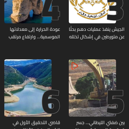
4
3
الجيش ينفذ عمليات دهم بحثًا
عودة الحرارة إلى معدلاتها
عن متورطين في إشكال تخلله
الموسمية... وارتفاع مرتقب
إطلاق نار ويضبط أسلحة
مطلع الأسبوع المقبل
وذخائر حربية ويتلف 16 خيمة
مزروعة بالماريجوانا
6
5
بين ضفتي الليطاني... جسر
قاضي التحقيق الأول في