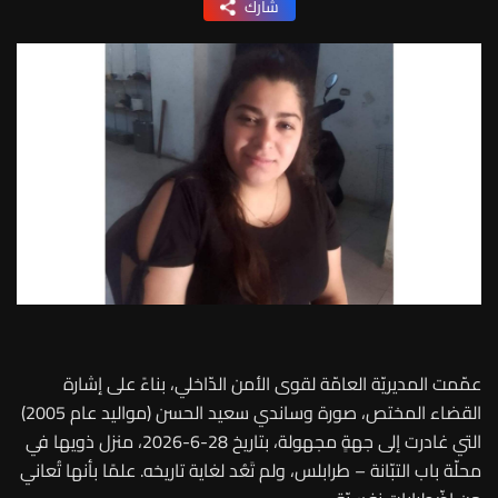
شارك
عمّمت المديريّة العامّة لقوى الأمن الدّاخلي، بناءً على إشارة
القضاء المختص، صورة وساندي سعيد الحسن (مواليد عام 2005)
التي غادرت إلى جهةٍ مجهولة، بتاريخ 28-6-2026، منزل ذويها في
محلّة باب التبّانة – طرابلس، ولم تَعُد لغاية تاريخه. علمًا بأنها تُعاني