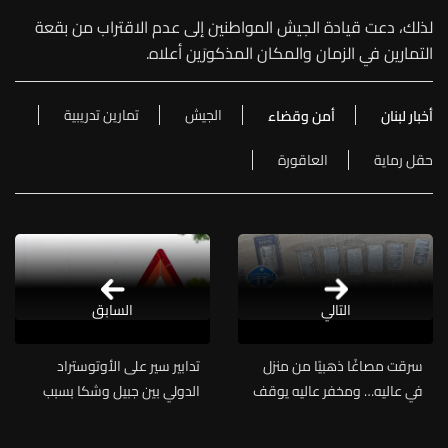
لذلك، دعت قيادة الجيش المواطنين إلى عدم الاقتراب من بقعة
التمارين في الزمان والمكان المذكورَين أعلاه.
الجيش
تمارين تدريبية
أخبار لبنان
أمن وقضاء
حقل رماية
العاقورة
التالي
السابق
سرقت مصاغًا ذهبيًا من منزل
تدابير سير على الأوتوستراد
في عاليه… ومخفر عاليه يوقف
الدولي بين جبيل وشكا بسبب
السارقة ويضبط المسروقات
أعمال صيانة وتزفيت