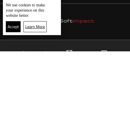
We use
cookies
to make
your experience on this
website better.
Accept
Learn More
5
البث المباشر
البرامج
الرئيسية
موقع البرامج
الجدول
البث المباشر
العودة للأعلى
انضم الى ملايين المتابعين
LBCI Lebanon