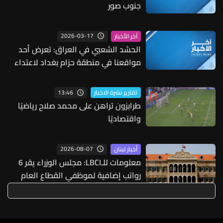
جنوب صور
2026-03-17
آخر الأخبار
الحشد الشعبي في العراق: تعرض أحد
مواقعنا في منطقة حزام بغداد لاعتداء
جوي صهيوني أميركي
13:46
تقارير نشرة الاخبار
طرابزون تراهن على محمد صلاح رياضيًا
واقتصاديًا
2026-08-07
أخبار لبنان
معلومات للـLBCI: مجلس الوزراء يقر 6
رواتب إضافية لموظفي القطاع العام
وصرف الفروقات بأثر رجعي منذ آذار