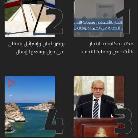
2
1
مكتب مكافحة الاتجار
رويترز: لبنان وإسرائيل يتفقان
بالأشخاص وحماية الآداب
على دول بوسعها إرسال
يفكّك شبكتين منظّمتين
قوات للتحقق من نزع سلاح
للدعارة في الحمرا ويوقف
حزب الله
متورطين
4
3