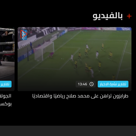
بالفيديو
13:46
تقارير نشرة الاخبار
تقارير 
طرابزون تراهن على محمد صلاح رياضيًا واقتصاديًا
بوكسي