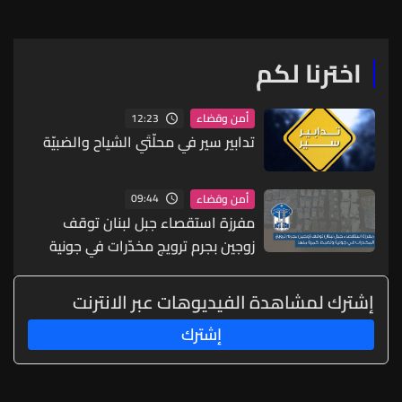
اخترنا لكم
12:23
أمن وقضاء
تدابير سير في محلّتَي الشياح والضبيّة
09:44
أمن وقضاء
مفرزة استقصاء جبل لبنان توقف
زوجين بجرم ترويج مخدّرات في جونية
وتضبط كمية منها
إشترك لمشاهدة الفيديوهات عبر الانترنت
إشترك