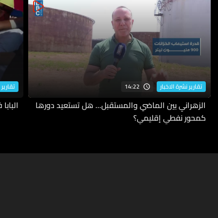
14:22
تقارير نشرة الاخبار
تقارير 
الزهراني بين الماضي والمستقبل... هل تستعيد دورها
البابا
كمحور نفطي إقليمي؟