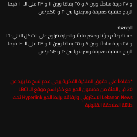
و ٢٧ درجة ساحلًا وبين ٨ و ٢٥ بقاعًا وبين ١١ و ٢٣ على الـ١٠٠٠ فيما
الرياح متقلبة ضعيفة وسرعتها بين ٢٠ و ٤٠كم/س.
الجمعة
:
مستقرغائم جزئيًا ومغبر قليلًا والحرارة تتراوح على الشكل التالي: ١٦
و ٢٧ درجة ساحلًا وبين ٨ و ٢٥ بقاعًا وبين ١١ و ٢٣ على الـ١٠٠٠ فيما
الرياح متقلبة ضعيفة وسرعتها بين ٢٠ و ٤٠كم/س.
*
حفاظاً على حقوق الملكية الفكرية يرجى عدم نسخ ما يزيد عن
20 في المئة من مضمون الخبر مع ذكر اسم موقع الـ
LBCI
Lebanon News
الالكتروني وارفاقه برابط الخبر Hyperlink تحت
طائلة الملاحقة القانونية