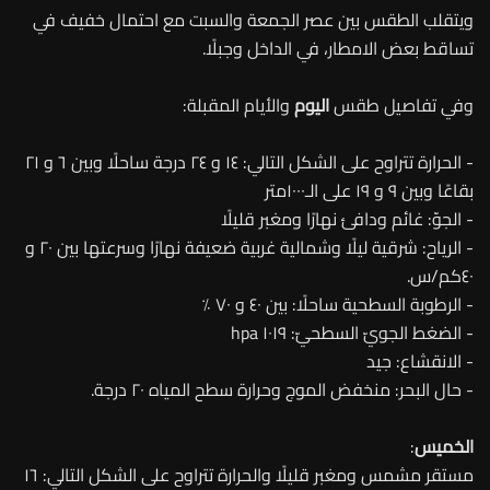
ويتقلب الطقس بين عصر الجمعة والسبت مع احتمال خفيف في
تساقط بعض الامطار، في الداخل وجبلًا.
وفي تفاصيل طقس
اليوم
والأيام المقبلة:
- الحرارة تتراوح على الشكل التالي: ١٤ و ٢٤ درجة ساحلًا وبين ٦ و ٢١
بقاعًا وبين ٩ و ١٩ على الـ١٠٠٠متر
- الجوّ: غائم ودافئ نهارًا ومغبر قليلًا
- الرياح: شرقية ليلًا وشمالية غربية ضعيفة نهارًا وسرعتها بين ٢٠ و
٤٠كم/س.
- الرطوبة السطحية ساحلًا: بين ٤٠ و ٧٠ ٪؜
- الضغط الجويّ السطحيّ: ١٠١٩ hpa
- الانقشاع: جيد
- حال البحر: منخفض الموج وحرارة سطح المياه ٢٠ درجة.
الخميس
:
مستقر مشمس ومغبر قليلًا والحرارة تتراوح على الشكل التالي: ١٦