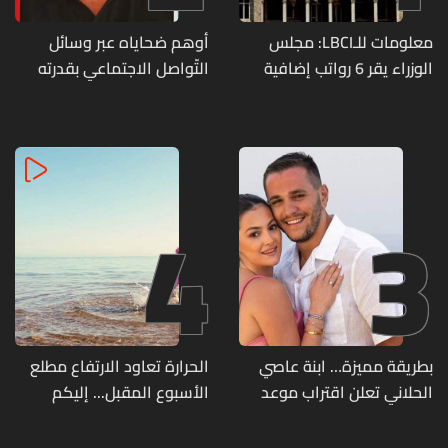
معلومات للـLBCI: مجلس
أوهم ضحاياه عبر وسائل
الوزراء يقر 6 رواتب إضافية
التّواصل الاجتماعي بقدرته
لموظفي القطاع العام
على تسليمهم مطابخ
وصرف الفروقات بأثر رجعي
و"أعمال نجارة"... هل من
منذ آذار
وقع ضحيّة أعماله؟
4
3
بطريقة مميزة… ابنة عاصي
الحرارة تعاود الارتفاع مطلع
الحلاني تعلن اقتراب موعد
الأسبوع المقبل... إليكم
زفافها
تفاصيل الطقس