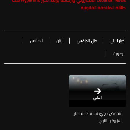
Lebanon News
الالكتروني وارفاقه برابط الخبر Hyperlink تحت
طائلة الملاحقة القانونية
لبنان
الطقس
أخبار لبنان
حال الطقس
الرطوبة
التالي
منخفض جويّ: تساقط الأمطار
الغزيرة والثلوج