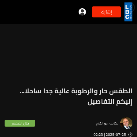
إشترك
min
2
الطقس حار والرطوبة عالية جدا ساحلا...
إليكم التفاصيل
الكاتب:
حال الطقس
جو القارح
2025-07-25 | 02:23