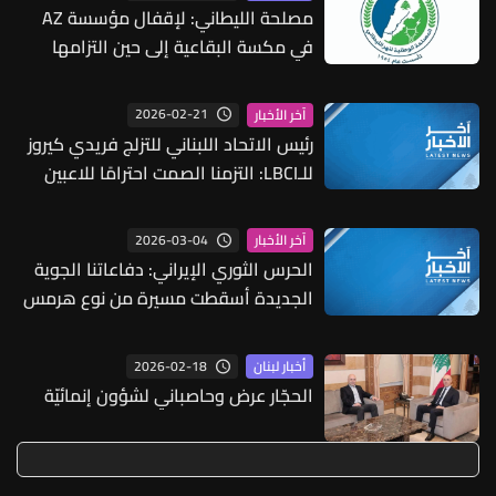
مصلحة الليطاني: لإقفال مؤسسة AZ
في مكسة البقاعية إلى حين التزامها
الموجبات البيئية والشروط القانونية
2026-02-21
آخر الأخبار
رئيس الاتحاد اللبناني للتزلج فريدي كيروز
للـLBCI: التزمنا الصمت احترامًا للاعبين
الذين شاركوا في الأولمبياد الشتوية
2026-03-04
آخر الأخبار
الحرس الثوري الإيراني: دفاعاتنا الجوية
الجديدة أسقطت مسيرة من نوع هرمس
وأخرى من طراز إم كيو 9 في أصفهان
2026-02-18
أخبار لبنان
الحجّار عرض وحاصباني لشؤون إنمائيّة