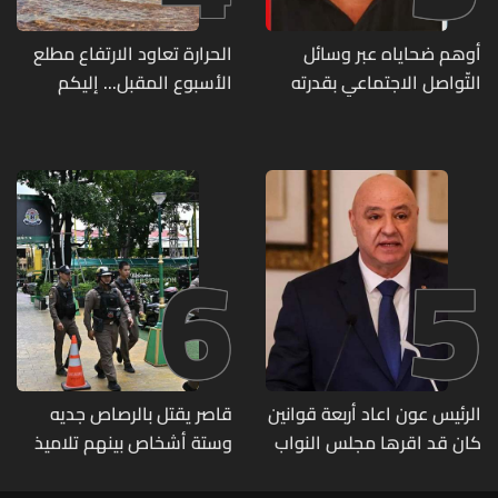
أوهم ضحاياه عبر وسائل
الحرارة تعاود الارتفاع مطلع
التّواصل الاجتماعي بقدرته
الأسبوع المقبل... إليكم
على تسليمهم مطابخ
تفاصيل الطقس
و"أعمال نجارة"... هل من
وقع ضحيّة أعماله؟
6
5
الرئيس عون اعاد أربعة قوانين
قاصر يقتل بالرصاص جديه
كان قد اقرها مجلس النواب
وستة أشخاص بينهم تلاميذ
لاعادة النظر فيها
في مدرسته بتايلاند