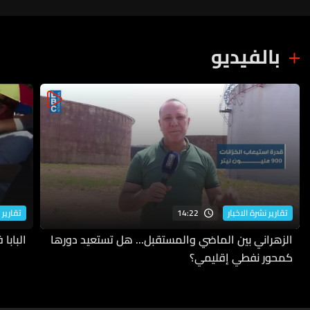
بالفيديو
14:22
تقارير نشرة الاخبار
تقارير 
الزهراني بين الماضي والمستقبل... هل تستعيد دورها
البابا
كمحور نفطي إقليمي؟