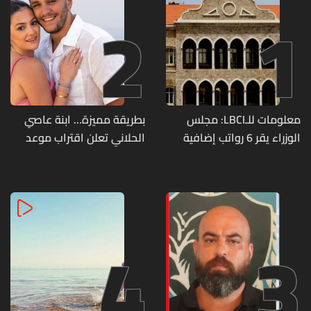
2
1
معلومات للـLBCI: مجلس
بطريقة مميزة… ابنة عاصي
الوزراء يقر 6 رواتب إضافية
الحلاني تعلن اقتراب موعد
لموظفي القطاع العام
زفافها
وصرف الفروقات بأثر رجعي
منذ آذار
4
3