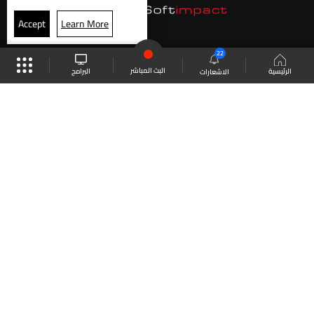
Accept
Learn More
22
البث المباشر
البرامج
الرئيسية
الاشعارات
موقع البرامج
الجدول
البث المباشر
العودة للأعلى
انضم الى ملايين المتابعين
LBCI Lebanon