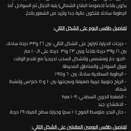
يكون بقاعاً (خصوصا البقاع الشمالي) يليه الجبال ثم السواحل. أما
الرطوبة ساحلا فتكون عالية جدا وتزيد من الشعور بالحرّ.
تفاصيل طقس اليوم على الشكل التالي:
- درجات الحرارة تتراوح على الشكل التالي: بين ٢٦ و٣٣ درجة ساحلا،
بين ٢١ و٣٩ درجة بقاعاً وبين ٢٣ و٣١ درجة على الـ١٠٠٠ متر
-الجو: حار ومشمس وتتشكل السحب تدريجياً مع تقدم الوقت
فوق السواحل والمناطق المحيطة
- الرطوبة السطحية ساحلاً: بين ٦٠ و٩٥٪
- الرياح جنوبية غربية ضعيفة وسرعتها بين ١٠ و٥٠ كم/س وتنشط
شمالا
- الضغط الجوي السطحي: ١٠٠٩ hpa
- الانقشاع: جيد
- حال البحر: متوسط الموج (١٠٠ سم) وحرارة سطح المياه ٢٩ درجة.
تفاصيل طقس اليومين المقبلين على الشكل التالي: