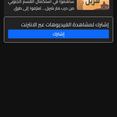
ساهموا في استكمال القسم الجنوبي
من درب مار شربل... تعرّفوا إلى طرق
التبرّع من لبنان وأميركا وكندا وأستراليا
وأوروبا
إشترك لمشاهدة الفيديوهات عبر الانترنت
إشترك