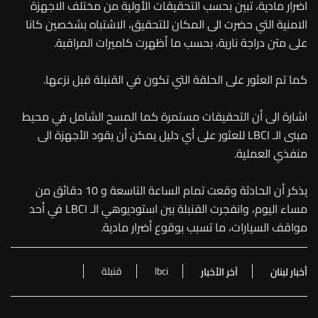
اضرار مادية، تبين بحسب التحقيقات الأولية من مختلف الاجهزة
الامنية التي حضرت الى المكان للتحقيق، الاشتباه بشخصين كانا
على متن دراجة نارية، بحسب ما أظهرت كاميرات المراقبة.
كما تم العثور على الحلقة التي تكون في القنبلة قبل نزعها.
اشارة الى أن التحقيقات مستمرة كما المسح الشامل في محيط
مبنى الـ LBCI للعثور على أي دليل يمكن أن يقود الأجهزة الى
منفذي العملية.
يذكر أن الحادثة وقعت تمام الساعة التاسعة و 10 دقائق من
مساء اليوم، وانفجرت القنبلة بين استوديوهي الـ LBCI في أحد
مواقف السيارات، ما تسبب بوقوع أضرار مادية.
lbci
قنبلة
أخبار لبنان
آخر الأخبار