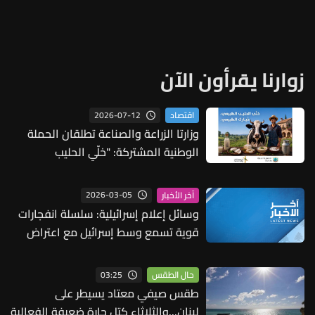
زوارنا يقرأون الآن
2026-07-12
اقتصاد
وزارتا الزراعة والصناعة تطلقان الحملة
الوطنية المشتركة: "خلّي الحليب
الطبيعي... خيارك الطبيعي"
2026-03-05
آخر الأخبار
وسائل إعلام إسرائيلية: سلسلة انفجارات
قوية تسمع وسط إسرائيل مع اعتراض
أنظمة الدفاع لصواريخ أطلقت من إيران
03:25
حال الطقس
طقس صيفي معتاد يسيطر على
لبنان...والثلاثاء كتل حارة ضعيفة الفعالية