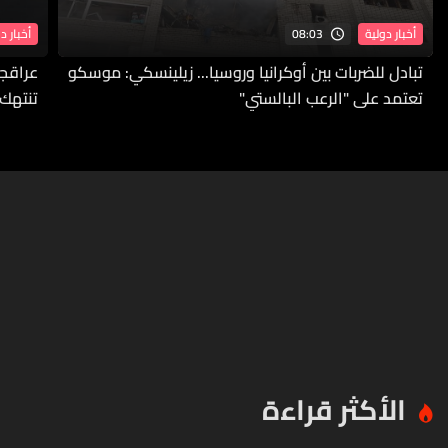
08:03
أخبار دولية
أخبار د
تبادل للضربات بين أوكرانيا وروسيا... زيلينسكي: موسكو
عراقجي
تعتمد على "الرعب البالستي"
تنتهك 
الأكثر قراءة