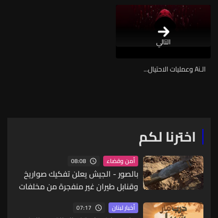
التالي
الـAi وعمليات الاحتيال...
اخترنا لكم
08:08
أمن وقضاء
بالصور - الجيش يعلن تفكيك صواريخ
وقنابل طيران غير منفجرة من مخلفات
العدوان الإسرائيلي
07:17
أخبار لبنان