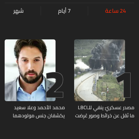
24 ساعة
7 أيام
شهر
2
1
مصدر عسكريّ ينفي للـLBCI
محمد الأحمد وعلا سعيد
ما نُقل عن خرائط وصور عُرِضت
يكشفان جنس مولودهما
أمام الوفد اللبنانيّ تُبيّن
الأول (صورة)
مواقع مراكز قيادية ومنشآت