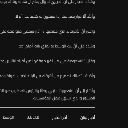
وشدّد الحجار على أنّ الحريري لا يزال يعتبر أنّ هناك وقائع يجب أ
وأكّد ألّا قرار بعد، عمّا إذا ستكون له كلمة غدًا أم لا.
واعتبر أنّ الأفرقاء، التي جمعتها ١٤ آذار ستبقى متوافقة على برنامج يخلّص البلد مهما كان هناك تباعد بينهم.
وشدّد على أنّ بيت الوسط لم يغلق بابه، أمام أحد.
وقال: “السعودية هي من تقرر موقفها من أفراد لبنانيين وذ
وأضاف: “هناك تصميم من أفرقاء في البلاد لضرب الدولة وعدم
وأشار
إلى
أنّ
الشعبوية
لا
تبني
وطنًا
والرئيس
المطلوب
هو
ال
الدستور
والذي
يسهّل
عمل
المؤسسات
.
للـLBCI:
الوسط
أخبار لبنان
آخر الأخبار