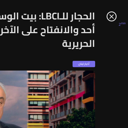
الحجار للـLBCI
min
2
أحد والانفتاح على الآخ
الحريرية
أخبار لبنان