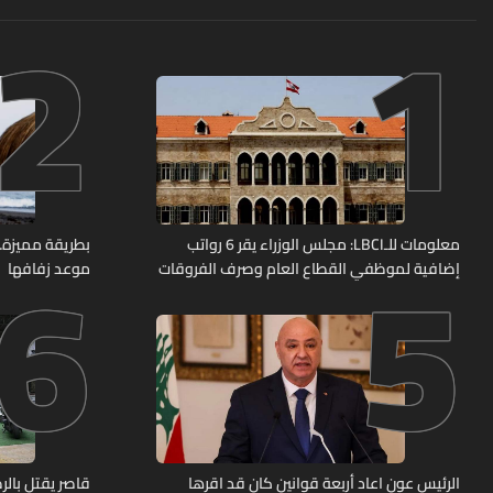
2
1
6
5
معلومات للـLBCI: مجلس الوزراء يقر 6 رواتب
بطريقة مميزة… 
إضافية لموظفي القطاع العام وصرف الفروقات
موعد زفافها
بأثر رجعي منذ آذار
الرئيس عون اعاد أربعة قوانين كان قد اقرها
قاصر يقتل بال