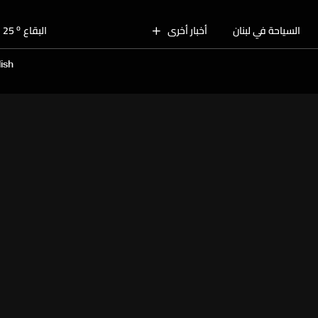
o
بيروت
30
o
السياحة في لبنان
أخبار أخرى
البقاع
25
o
الجنوب
28
ish
o
الشمال
29
o
جبل لبنان
26
o
كسروان
28
o
متن
28
o
بيروت
30