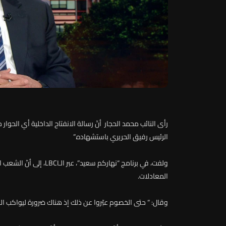
رأى النائب محمد الحجار أنّ رسالة الانفتاح الداخلية أي الحوا
الرئيس رفيق الحريري باستشهاده.”
ولفت، في برنامج “نهاركم س
المعادلات.
وقال: “ حتى الخصوم عبّروا عن ذلك إذ هناك ضرورة ليواكب الحري