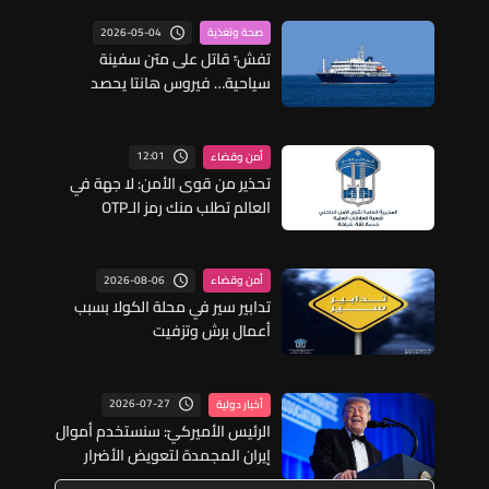
2026-05-04
صحة وتغذية
تفشٍّ قاتل على متن سفينة
سياحية… فيروس هانتا يحصد
ضحايا ويثير إنذارًا صحيًا عالميًا
12:01
أمن وقضاء
تحذير من قوى الأمن: لا جهة في
العالم تطلب منك رمز الـOTP
2026-08-06
أمن وقضاء
تدابير سير في محلة الكولا بسبب
أعمال برش وتزفيت
2026-07-27
أخبار دولية
الرئيس الأميركيّ: سنستخدم أموال
إيران المجمدة لتعويض الأضرار