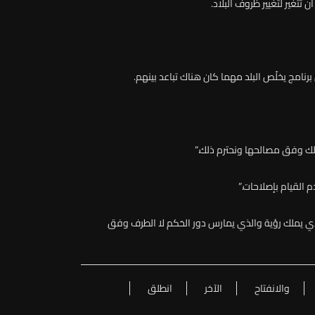
ن تتغير لتغيير ظروف البلاد.
لك وفق مصالحها ونحترم ذلك.”
 القيام بإصلاحات.”
ذي
يملك
رؤية
والذي
يمارس
دور
الحَكم
لا
الطرف
وفق
والانفتاح
الآخر
انطلق