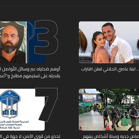
3
7
ابنة عاصي الحلاني تعلن اقتراب
أوهم ضحاياه عبر وسائل التّواصل 
بقدرته على تسليمهم مطابخ و"أعمال
هل من وقع ضحيّة أعماله؟
رصاص جديه وستة أشخاص بينهم
تحذير من قوى الأمن: لا جهة في ال