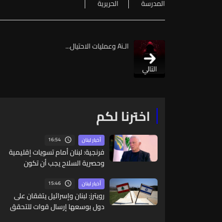
المدرسة
الحريرية
الـAi وعمليات الاحتيال...
التالي
اخترنا لكم
16:54
أخبار لبنان
فرنجية: لبنان أمام تسويات إقليمية
وحصرية السلاح يجب أن تكون
بالتفاهم والحوار
15:46
أخبار لبنان
رويترز: لبنان وإسرائيل يتفقان على
دول بوسعها إرسال قوات للتحقق
من نزع سلاح حزب الله