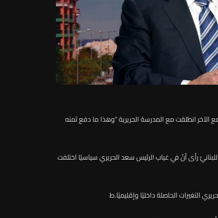
ر مع الآخر انطلقت مع المدرسة الحريرية “وهذا ما دفع ثمنه
عيد”، عبر الـLBCI، إلى أنّ الشعب اللبنانيّ رأى أنّ في غياب الرئيس سعد الحريري سياسيًا اختلفت
ري التغيرات الحاصلة داخليًا وإقليميًا.ط