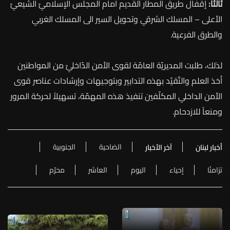
ثالثًا:
إقفال طريق المطار القديم امام المجلس الإسلاميّ الشيعيّ
الأعلى – المسلك الشرقي وتحويل السير الى المسلك الغربي
والطرق الفرعية.
لذلك،
طلبت
المديريّة
العامّة
لقوى
الأمن
الدّاخليّ
من
المواطنين
أخذ
العلم
والتّقيّد
بهذه
التدابير
وبتوجيهات
وإرشادات
عناصر
قوى
الأمن
الداخلي
المكلّفين
تنفيذ
هذه
المهمّة،
تسهيلاً
لحركة
المرور
ومنعاً
للازدحام
.
الضاحية
الجنوبية
أخبار لبنان
آخر الأخبار
تزامنًا
إحياء
اليوم
العاشر
محرّم