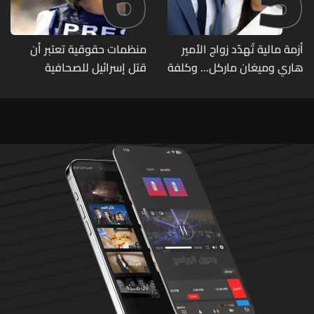
أزمة مالية تُهدّد زواج الأمير
منظمات حقوقية تعتبر أن
هاري وميغان ماركل... وكلفة
قتل إسرائيل للصحافية
الطلاق تحول دونه
اللبنانية آمال خليل يرقى الى
"جريمة حرب"