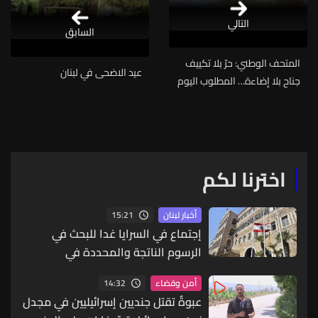
التالي
السابق
المتحف الوطني: حرّ بلا تكييف
عيد الاضحى في لبنان
جناح بلا إضاءة… المطلوب اليوم
التحرك بلا تأجيل
اخترنا لكم
15:21
أخبار لبنان
إجتماع في السرايا غدا للبحث في
الرسوم الناتجة والمحددة في
المرسوم 3214
14:32
أمن وقضاء
عبوةٌ تقتل جنديين إسرائيليين في مجدل