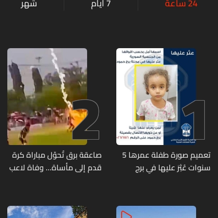
24 ساعة
7 أيام
شهر
2
1
تعميم صورة طفلة عمرها 5
صاعقة برق تُحوّل مباراة كرة
سنوات عُثِرَ عليها في برج
قدم إلى مأساة... وفاة لاعب
حمود
وإصابة 12 آخرين