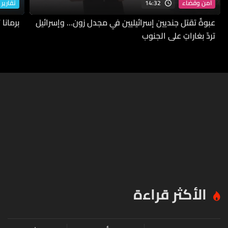
14:32
أمن وقضاء
تقارير 
عبوةٌ تقتل جنديين إسرائيليين في مجدل زون… وإسرائيل
برمانا
تردّ بغاراتٍ على الجنوب
الأكثر قراءة