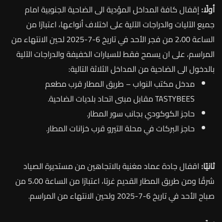
أولًا:
إ
قفال كافة المداخل المؤدية الى الضاحية الجنوبية امام
جميع الآليات والدراجات الآلية على اختلاف أنواعها، اعتبارًا من
الساعة 2،00 من فجر الأحد في تاريخ 6-7-2025 لحين الانتهاء من
المراسم، على ان يسمح فقط للسيارات الخفيفة والدراجات الآلية
بالدخول الى الضاحية من المداخل الثلاثة التالية:
مدخل مكتب النواب – طريق المطار قرب مطعم
TASTYBEES مقابل مبنى اتحاد بلديات الضاحية.
حاجز الكوكودي بجانب سور المطار.
حاجز البركات في محلة التيرو قرب خزانات المطار.
ثانيًا:
اقفال جادة عماد مغنية بالاتجاهين من مستديرة الصياد
شرقًا ومن طريق المطار القديم غربًا، اعتبارًا من الساعة 5،00 من
صباح الأحد في تاريخ 6-7-2025 ولحين الانتهاء من المراسم.