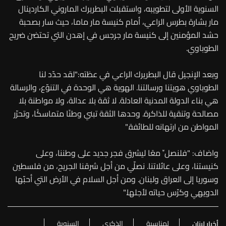
السنوية الأولى لتطويبه، واستقبلت البطريرك الماروني الكاردينال
مار بشارة بطرس الراعي، أمام كنيسة مار ماما، حيث سار بصحبة
حشد المؤمنين إلى كنيسة مار جرجس في إهدن التي تحتضن ضريح
الطوباوي.
وبعد الإنجيل قال البطريرك الراعي في عظته:"لقد حدّد لنا
الطوباوي هويتنا ورسالتنا. الهوية هي الوحدة في التنوّع، والرسالة
هي بناء الدولة المدنية العادلة. لا ثقة بلا عدالة، ولا مواطنة بلا
مصالحة وتنقية للذاكرة. وحدها الثقة تبني وطنًا متماسكًا، وتحرّر
المواطن من ارتهانه للطائفة."
واضاف: "فلنصلِّ معًا ليشرق فجر جديد على وطننا، وعلى
كنيستنا، وعلى عائلاتنا. نصلّي من أجل شرقنا الجريح، من فلسطين
وسوريا إلى العراق ولبنان. ومن أجل السلام في الأرض التي أحبّها
الدويهي وكرّس حياته لأجلها."
لمناسبة
الذكرى
السنوية
أخبار لبنان