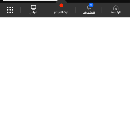
9
البث المباشر
البرامج
الرئيسية
الاشعارات
موقع البرامج
الجدول
البث المباشر
العودة للأعلى
انضم الى ملايين المتابعين
LBCI Lebanon
LBCI News