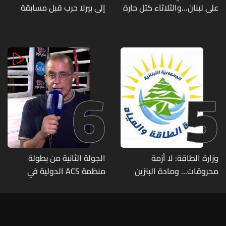
على لبنان...والثلاثاء كتل حارة
إلى بيرلا حرب قبل مسابقة
ضعيفة الفعالية
ملكة جمال العالم... ماذا قال
لها؟ (صورة)
6
5
وزارة الطاقة: لا أزمة
الجولة الثانية من بطولة
محروقات... ومادة البنزين
منظمة ACS الدولية في
متوفرة
الكيك بوكسينغ