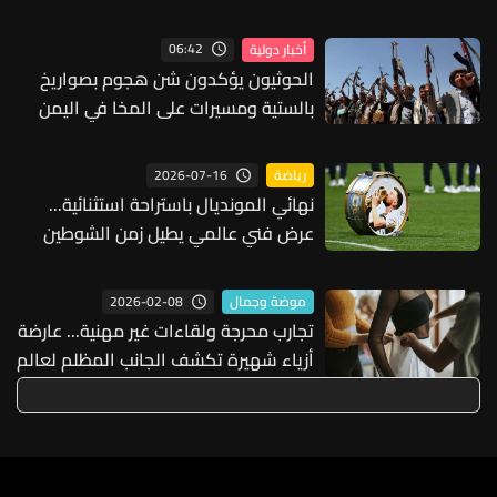
06:42
أخبار دولية
الحوثيون يؤكدون شن هجوم بصواريخ
بالستية ومسيرات على المخا في اليمن
2026-07-16
رياضة
نهائي المونديال باستراحة استثنائية...
عرض فني عالمي يطيل زمن الشوطين
2026-02-08
موضة وجمال
تجارب محرجة ولقاءات غير مهنية... عارضة
أزياء شهيرة تكشف الجانب المظلم لعالم
الأزياء! (فيديو)