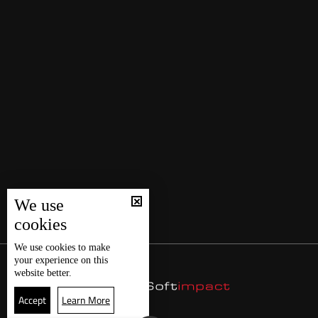
We use
cookies
We use
cookies
to make
your experience on this
website better.
Accept
Learn More