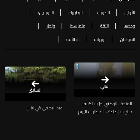
الأولى
لتطويب
البطريرك
الدويهي:
وحدها
الثقة
متماسكا
وتحرّر
المواطن
ارتهانه
للطائفة
التالي
السابق
المتحف الوطني: حرّ بلا تكييف
عيد الاضحى في لبنان
جناح بلا إضاءة… المطلوب اليوم
التحرك بلا تأجيل