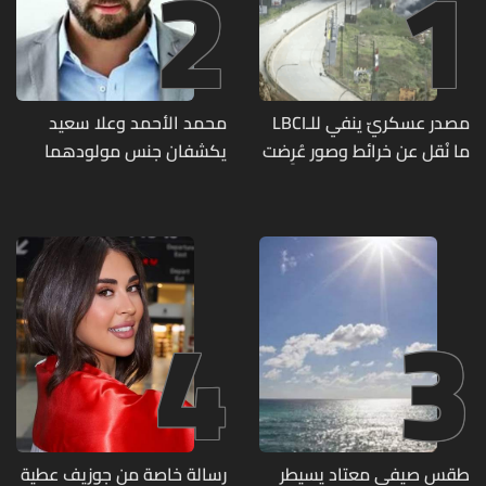
2
1
مصدر عسكريّ ينفي للـLBCI
محمد الأحمد وعلا سعيد
ما نُقل عن خرائط وصور عُرِضت
يكشفان جنس مولودهما
أمام الوفد اللبنانيّ تُبيّن
الأول (صورة)
مواقع مراكز قيادية ومنشآت
تحت الأرض
4
3
طقس صيفي معتاد يسيطر
رسالة خاصة من جوزيف عطية