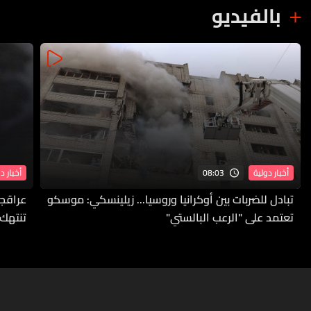
بالفيديو
08:03
أخبار دولية
أخبار د
تبادل للضربات بين أوكرانيا وروسيا... زيلينسكي: موسكو
عراقجي
تعتمد على "الرعب البالستي"
تنتهك 