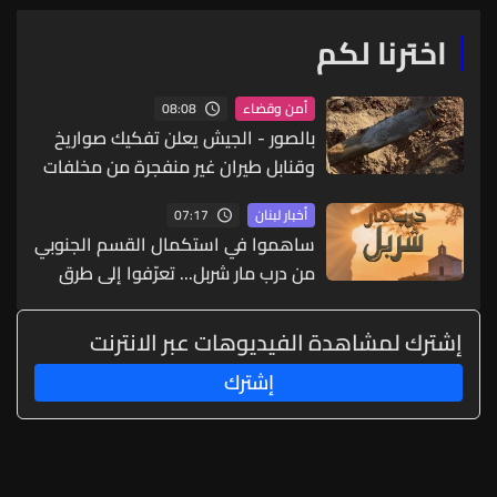
اخترنا لكم
08:08
أمن وقضاء
بالصور - الجيش يعلن تفكيك صواريخ
وقنابل طيران غير منفجرة من مخلفات
العدوان الإسرائيلي
07:17
أخبار لبنان
ساهموا في استكمال القسم الجنوبي
من درب مار شربل... تعرّفوا إلى طرق
التبرّع من لبنان وأميركا وكندا وأستراليا
وأوروبا
إشترك لمشاهدة الفيديوهات عبر الانترنت
إشترك