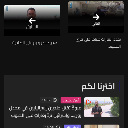
التالي
السابق
تجدد الغارات صباحا على قرى
هدوء حذر يخيم على الضاحية...
النبطية...
اخترنا لكم
14:32
أمن وقضاء
عبوةٌ تقتل جنديين إسرائيليين في مجدل
زون… وإسرائيل تردّ بغاراتٍ على الجنوب
14:08
أخبار لبنان