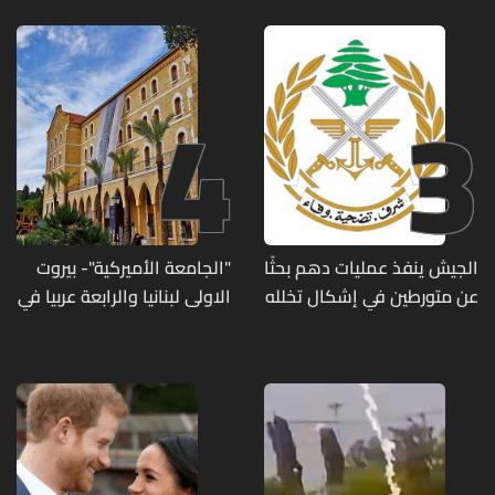
4
3
الجيش ينفذ عمليات دهم بحثًا
"الجامعة الأميركية"- بيروت
عن متورطين في إشكال تخلله
الاولى لبنانيا والرابعة عربيا في
إطلاق نار ويضبط أسلحة
تصنيف UNIRANKS للعام
وذخائر حربية ويتلف 16 خيمة
2027
مزروعة بالماريجوانا