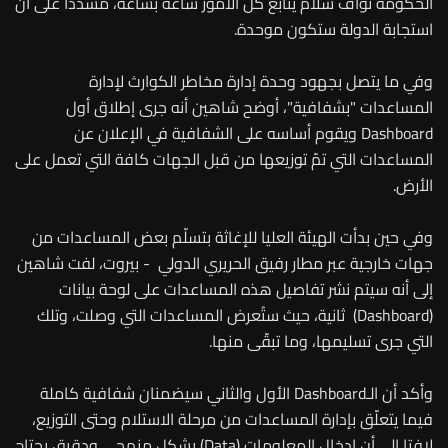
الحكومة نواف سلام يتابع كل الأمور ساعة بساعة، مشددا على أن
استجابة الدولة ستكون موحدة.
وفي ما يتصل بجهود وحدة إدارة مخاطر الكوارث لإدارة
المساعدات "بشفافية"، أوضح شاهين أنه جرى إطلاق أول
Dashboard ويقوم أساسه على الشفافية في الإعلان عن
المساعدات التي تمّ توزيعها من قبل الجهات كافة التي تعمل على
الأرض.
وفي حين بدأت الهيئة العليا للإغاثة بتسلّم بعض المساعدات من
جهات خارجية عبر مطار رفيق الحريري الدولي - بيروت، لفت شاهين
إلى أنه سيتم نشر تفاصيل هذه المساعدات على لوحة بيانات
(Dashboard) ثانية، حيث ستُعرض المساعدات التي وصلت، وتلك
التي جرى تسليمها، وما تبقّى منها.
وأكد أن الـDashboard الأول والثاني سيضمنان شفافية كاملة
فيما يتعلّق بإدارة المساعدات من مرحلة الاستلام وحتى التوزيع،
لافتا الى أن إدخال المعلومات (Data) بشكل منهجي ودقيق يحتاج