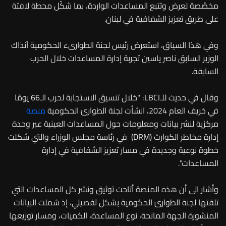
مخصّصة لعرض وتتبع المساعدات الواردة، بما شكّل محطة لافتة
على طريق تعزيز الشفافية في لبنان.
وفي هذا السياق، استعرض رئيس لجنة الطوارىء الحكومية آنذاك
الوزير السابق ناصر ياسين تجربة إدارة المساعدات خلال الحرب
السابقة.
وقال في حديث للـLBCI: "خلال تنسيق الاستجابة لحرب الـ66 يومًا
في خريف العام 2024، انشأت لجنة الطوارئ الحكومية
منصة
مركزية لنشر بيانات ومعلومات حول المساعدات العينية عبر وحدة
إدارة مخاطر الكوارث (DRM) في رئاسة مجلس الوزراء والتي شكلت
خطوة نوعية وجديدة في مسار تعزيز الشفافية في إدارة
المساعدات".
وأشار الى أن هذه المنصة أتاحت توثيق ونشر كل المساعدات التي
تلقتها لجنة الطوارئ الحكومية بشكل تفصيلي، إذ شملت البيانات
المنشورة الجهة المانحة، نوع المساعدة، الكميات، ومسار توزيعها