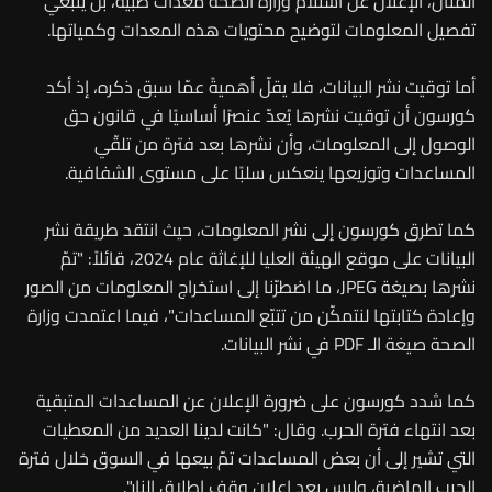
المثال، الإعلان عن استلام وزارة الصحة معدات طبية، بل ينبغي
تفصيل المعلومات لتوضيح محتويات هذه المعدات وكمياتها.
أما توقيت نشر البيانات، فلا يقلّ أهميةً عمّا سبق ذكره، إذ أكد
كورسون أن توقيت نشرها يُعدّ عنصرًا أساسيًا في قانون حق
الوصول إلى المعلومات، وأن نشرها بعد فترة من تلقّي
المساعدات وتوزيعها ينعكس سلبًا على مستوى الشفافية.
كما تطرق كورسون إلى نشر المعلومات، حيث انتقد طريقة نشر
البيانات على موقع الهيئة العليا للإغاثة عام 2024، قائلاً: "تمّ
نشرها بصيغة JPEG، ما اضطرّنا إلى استخراج المعلومات من الصور
وإعادة كتابتها لنتمكّن من تتبّع المساعدات"، فيما اعتمدت وزارة
الصحة صيغة الـ PDF في نشر البيانات.
كما شدد كورسون على ضرورة الإعلان عن المساعدات المتبقية
بعد انتهاء فترة الحرب. وقال: "كانت لدينا العديد من المعطيات
التي تشير إلى أن بعض المساعدات تمّ بيعها في السوق خلال فترة
الحرب الماضية، وليس بعد إعلان وقف إطلاق النار".