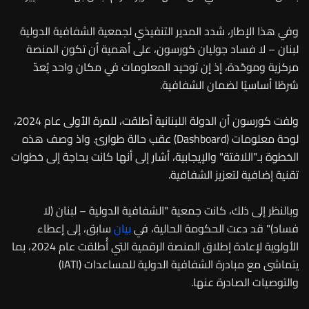
وفي هذا الإطار، شدد المدير التنفيذي لجمعية الشفافية الدولية
لبنان – لا فساد جوليان كورسون، على أهمية أن تكون المنصة
مركزية وموحّدة، إذ إن توحيد المعلومات في مكان واحد يُعدّ
شرطًا أساسيًا لضمان الشفافية.
ولفت كورسون أن الدولة اللبنانية أطلقت، للمرة الأولى عام 2024،
لوحة معلومات (Dashboard) عقب حالة طوارئ. واذ وصف هذه
الخطوة بـ"اللافتة" والإيجابية، أشار إلى أنها كانت بحاجة إلى خطوات
تقنية إضافية لتعزيز الشفافية.
وبالنظر إلى ذلك، كانت جمعية "الشفافية الدولية – لبنان (لا
فساد)" قد دعت الحكومة الحالية، في
بيان
سابق، إلى إعطاء
الأولوية لإعادة إطلاق المنصة الرقمية التي أُطلقت عام 2024، بما
يتماشى مع مبادرة الشفافية الدولية للمساعدات (IATI)
والتوصيات الصادرة عنها.