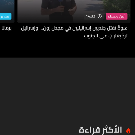
14:32
أمن وقضاء
تقارير 
عبوةٌ تقتل جنديين إسرائيليين في مجدل زون… وإسرائيل
برمانا
تردّ بغاراتٍ على الجنوب
الأكثر قراءة