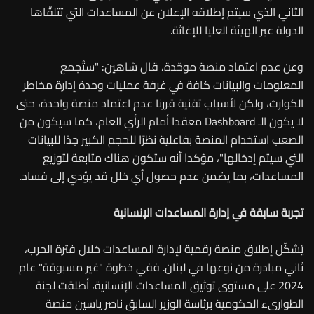
الثاني الذي سيتم إطلاقه الإعلان عن المساعدات التي تتلقّاها
الدولة عبر الهيئة العليا للإغاثة.
وعن عدم اعتماد منصة موحّدة، قال شاهين: "ستُجمع
المعلومات والبيانات كافة في غرفة عمليات وحدة إدارة مخاطر
الكوارث، ولكن لأسباب تقنية قررنا عدم اعتماد منصة واحدة، حتى
لا يكون الـ Dashboard معقدا أمام الرأي العام، كما سيكون من
الصعب استخدام المنصة بفاعلية نظرًا للحجم الكبير جدًا للبيانات
التي سيتم إدخالها"، مؤكدا أنه ستكون هناك متابعة لتوزيع
المساعدات، بما يضمن عدم حصول أي خلل قد يؤدي إلى فساد.
تجربة سابقة في إدارة المساعدات الإنسانية
يُشكّل إطلاق منصة رقمية لإدارة المساعدات خلال فترة الحرب،
ثاني مبادرة من نوعها في لبنان. ففي خطوة "غير مسبوقة" عام
2024 على مستوى توثيق المساعدات الإنسانية، أطلقت لجنة
الطوارىء الحكومية برئاسة الوزير السابق ناصر ياسين منصة