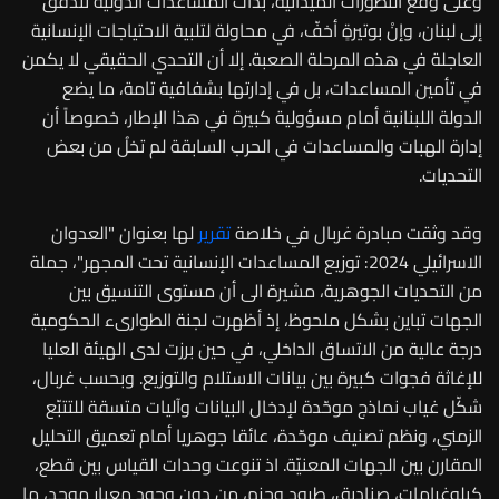
وعلى وقع التطورات الميدانية، بدأت المساعدات الدولية تتدفّق
إلى لبنان، وإنْ بوتيرةٍ أخفّ، في محاولة لتلبية الاحتياجات الإنسانية
العاجلة في هذه المرحلة الصعبة. إلا أن التحدي الحقيقي لا يكمن
في تأمين المساعدات، بل في إدارتها بشفافية تامة، ما يضع
الدولة اللبنانية أمام مسؤولية كبيرة في هذا الإطار، خصوصاً أن
إدارة الهبات والمساعدات في الحرب السابقة لم تخلُ من بعض
التحديات.
وقد وثقت مبادرة غربال في خلاصة
تقرير
لها بعنوان "العدوان
الاسرائيلي 2024: توزيع المساعدات الإنسانية تحت المجهر"، جملة
من التحديات الجوهرية، مشيرة الى أن مستوى التنسيق بين
الجهات تباين بشكل ملحوظ، إذ أظهرت لجنة الطوارىء الحكومية
درجة عالية من الاتساق الداخلي، في حين برزت لدى الهيئة العليا
للإغاثة فجوات كبيرة بين بيانات الاستلام والتوزيع. وبحسب غربال،
شكّل غياب نماذج موحّدة لإدخال البيانات وآليات متسقة للتتبّع
الزمني، ونظم تصنيف موحّدة، عائقا جوهريا أمام تعميق التحليل
المقارن بين الجهات المعنيّة. اذ تنوعت وحدات القياس بين قطع،
كيلوغرامات، صناديق، طرود وحزم، من دون وجود معيار موحد، ما