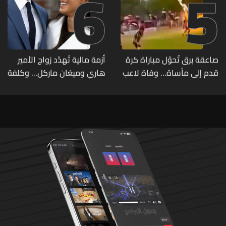
6
5
صاعقة برق تُحوّل مباراة كرة
أزمة مالية تُهدّد زواج الأمير
قدم إلى مأساة... وفاة لاعب
هاري وميغان ماركل... وكلفة
وإصابة 12 آخرين
الطلاق تحول دونه