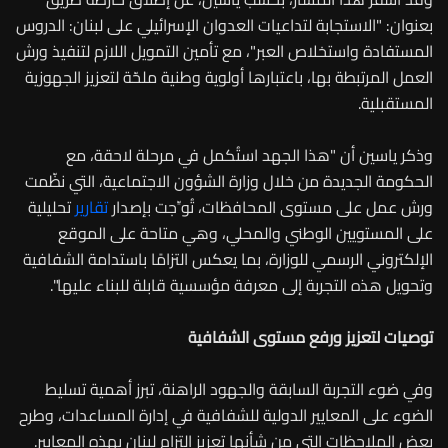
بعنوان: "الاستجابة لتداعيات العدوان الإسرائيلي على لبنان: الدروس
المستفادة واستخلاص العبر"، مع تأمين التمويل اللازم لتنفيذ ورش
العمل المرتبطة بها، باعتبارها أولوية وطنية ملحّة لتعزيز الجهوزية
المستقبلية.
وذكر ياسين أن "هذا الجهد استُكمل في مرحلة لاحقة، مع
الحكومة الجديدة من خلال وزارة الشؤون الاجتماعية، التي نظّمت
ورش عمل على مستوى المحافظات، تُوِّجت بإصدار
تقارير
تحليلية
على المستويين الوطني والمحلي، وهي متاحة على الموقع
الإلكتروني الرسمي للوزارة، بما يعكس التزامًا باستدامة الشفافية
وتحويل هذه التجربة إلى معرفة مؤسسية قابلة للبناء عليها".
توصيات لتعزيز ورفع مستوى الشفافية
وفي ضوء التجربة السابقة والجهود الراهنة، تبرز أهمية تسليط
الضوء على المعايير الدولية للشفافية في إدارة المساعدات، وطرح
بعض الملاحظات التي من شأنها تعزيز التزام لبنان بهذه المعايير.