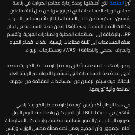
تُبرز
المنصة
التي أطلقتها وحدة إدارة مخاطر الكوارث في رئاسة
مجلس الوزراء المساعدات التي تمّ توزيعها من قبل ثلاثة فاعلين
رئيسيين: الحكومة من خلال اللجنة العليا للإغاثة ومجلس الجنوب،
وكالات الأمم المتحدة وشركاؤها ضمن خطة الاستجابة في لبنان
LRP، بالإضافة إلى المنظمات المحلية والمبادرات الفردية. وتقسم
هذه المساعدات إلى ثلاثة قطاعات رئيسية: الغذاء، قطاع المياه
والصرف الصحي والنظافة (WASH)، ومستلزمات الإيواء.
وبموازاة هذه المنصة، ستُطلق وحدة إدارة مخاطر الكوارث منصة
أخرى مخصّصة للمساعدات التي تتسلّمها الدولة عبر الهيئة العليا
للإغاثة، حيث سيتم الإعلان عن المساعدات المقدّمة من الجهات
المانحة وآلية توزيعها.
في هذا الإطار، أكد رئيس "وحدة إدارة مخاطر الكوارث" زاهي
شاهين في حديث للـLBCI، أن القرار كان واضحًا منذ اليوم الأول
بضرورة الإعلان عن الأمور بشفافية مطلقة، وإتاحة كل المعلومات
أمام الجمهور، وأن الجميع يعمل تحت مظلّة مجلس الوزراء ورئيس