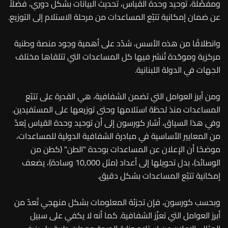
ومفصّلة، توحيد وحدة القياس، تحديث البيانات بشكل دوري، فضلاً
عن ضمان إمكانية تتبّع المساعدات من مرحلة الاستلام إلى التوزيع.
وانطلاقًا من هذه الأسس، شدّد على أهمية وجود منصة وطنية
مركزية وموحّدة تُنشر فيها كل المساعدات التي تتلقاها مختلف
الجهات في الدولة اللبنانية.
ومن أبرز العوامل التي تضمن الشفافية، هي القدرة على تتبّع
المساعدات منذ لحظة استلامها وحتى توزيعها على المستفيدين.
وفي هذا السياق، أشار كورسون إلى أن توحيد وحدة القياس يُعدّ
من المعايير الأساسية في مبادرة الشفافية الدولية للمساعدات،
موضحًا أن الإعلان عن المساعدات بوحدة "الطن" (كطن من
الوسائد)، بدل تحويلها إلى أعداد (مثل 10,000 وسادة)، يضعف
إمكانية تتبّع المساعدات بشكل دقيق.
وبحسب كورسون، فإن تجزئة المعلومات بشكل منهجي تُعدّ من
أبرز العوامل التي تعزّز الشفافية. كما أنه لا يكفي على سبيل