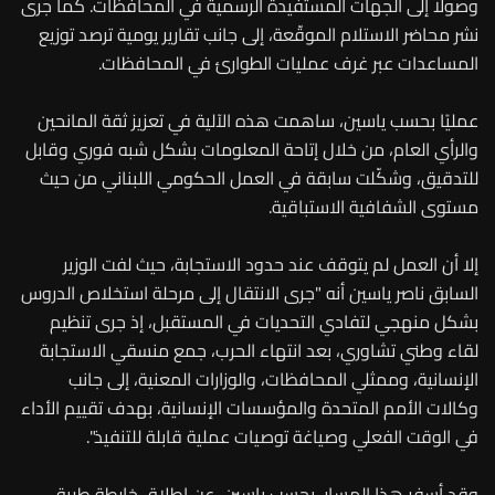
وصولًا إلى الجهات المستفيدة الرسمية في المحافظات. كما جرى
نشر محاضر الاستلام الموقّعة، إلى جانب تقارير يومية ترصد توزيع
المساعدات عبر غرف عمليات الطوارئ في المحافظات.
عمليًا بحسب ياسين، ساهمت هذه الآلية في تعزيز ثقة المانحين
والرأي العام، من خلال إتاحة المعلومات بشكل شبه فوري وقابل
للتدقيق، وشكّلت سابقة في العمل الحكومي اللبناني من حيث
مستوى الشفافية الاستباقية.
إلا أن العمل لم يتوقف عند حدود الاستجابة، حيث لفت الوزير
السابق ناصر ياسين أنه "جرى الانتقال إلى مرحلة استخلاص الدروس
بشكل منهجي لتفادي التحديات في المستقبل، إذ جرى تنظيم
لقاء وطني تشاوري، بعد انتهاء الحرب، جمع منسقي الاستجابة
الإنسانية، وممثلي المحافظات، والوزارات المعنية، إلى جانب
وكالات الأمم المتحدة والمؤسسات الإنسانية، بهدف تقييم الأداء
في الوقت الفعلي وصياغة توصيات عملية قابلة للتنفيذ".
وقد أسفر هذا المسار، بحسب ياسين، عن إطلاق خارطة طريق