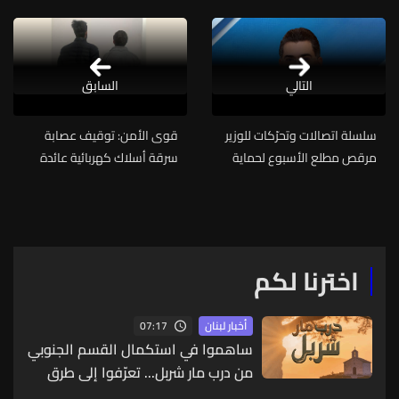
التالي
السابق
سلسلة اتصالات وتحرّكات للوزير
قوى الأمن: توقيف عصابة
مرقص مطلع الأسبوع لحماية
سرقة أسلاك كهربائية عائدة
الصحافيين
للشبكة العامة في الجميّزة
اخترنا لكم
07:17
أخبار لبنان
ساهموا في استكمال القسم الجنوبي
من درب مار شربل... تعرّفوا إلى طرق
التبرّع من لبنان وأميركا وكندا وأستراليا