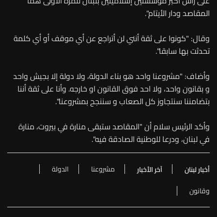
على رأس اكبر مؤسستين إسلاميتين بلبنان للمرة الاولى هما
المقاصد ودار الأيتام".
وقال: "كونوا على ثقة أنني لن أتراجع عن أي موقف أو أي كلمة
تحدثت بها سابقا".
وأضاف: "مشروعنا واحد هو بناء الدولة، ولا دولة إلا بجيش واحد
و بقانون واحد، ولا احد فوق القانون او خارجه. وأنا على ثقة أننا
بتضامننا سنتجاوز كل الصعاب و سننجح بمشروعنا".
وأكد الرئيس سلام أن "المقاصد ستبقى منارة في بيروت، منارة
في لبنان، ودرعا للوطنية الصادقة فيه".
مشروعنا
الدولة
أخبار لبنان
آخر الأخبار
وقانون