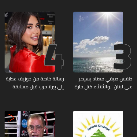
مواقع مراكز قيادية ومنشآت
تحت الأرض
4
3
طقس صيفي معتاد يسيطر
رسالة خاصة من جوزيف عطية
على لبنان...والثلاثاء كتل حارة
إلى بيرلا حرب قبل مسابقة
ضعيفة الفعالية
ملكة جمال العالم... ماذا قال
لها؟ (صورة)