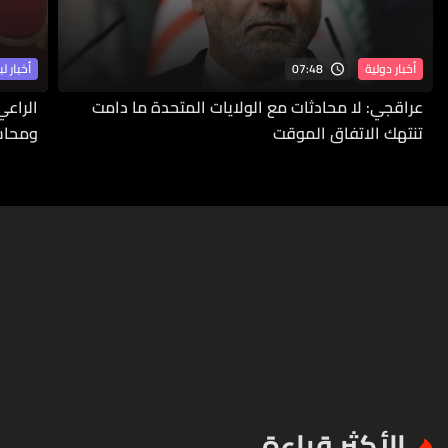
07:48
أخبار دولية
أخبار لب
عراقجي: لا محادثات مع الولايات المتحدة ما دامت
الراعي
تنتهك الاتفاق الموقت
ومحاسب
الأكثر قراءة