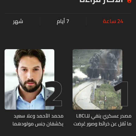
24 ساعة
7 أيام
شهر
2
1
مصدر عسكريّ ينفي للـLBCI
محمد الأحمد وعلا سعيد
ما نُقل عن خرائط وصور عُرِضت
يكشفان جنس مولودهما
أمام الوفد اللبنانيّ تُبيّن
الأول (صورة)