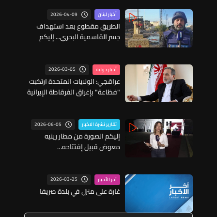
2026-04-09
أخبار لبنان
الطريق مقطوع بعد استهداف
جسر القاسمية البحري... إليكم
التفاصيل
2026-03-05
أخبار دولية
عراقجي: الولايات المتحدة ارتكبت
"فظاعة" بإغراق الفرقاطة الإيرانية
قبالة سريلانكا وستندم بشدَّة
2026-06-05
تقارير نشرة الاخبار
إليكم الصورة من مطار رينيه
معوض قبيل إفتتاحه…
2026-03-25
آخر الأخبار
غارة على منزل في بلدة صريفا