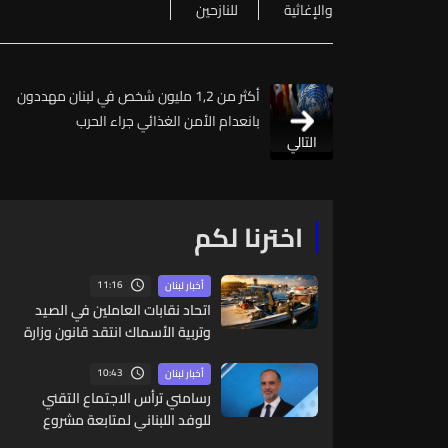
والإغاثية
للنازحين
أكثر من 1,2 مليون شخص في لبنان مهددون
بانعدام الأمن الغذائي جراء الحرب
التالي
اخترنا لكم
11:16
أخبار لبنان
اتحاد نقابات العاملين في الصيد
وتربية الأسماك انتقد قانون وزارة
الزراعة ورفض تحويل البحر إلى
ساحة استثمارات
10:43
أخبار لبنان
رسامني ترأس الاجتماع التقني
للوفد اللبناني لمتابعة مشروع
"IMEC"