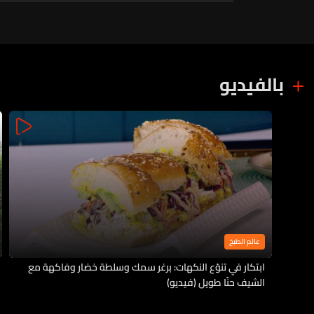
بالفيديو
عالم الطبخ
ابتكار في تنوّع النكهات: برغر سمك وسلطة خضار وفاكهة مع
الشيف حنّا طويل (فيديو)