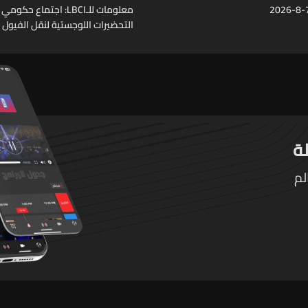
معلومات للـLBCI: اجتماع ح
التحضيرات اللوجستية لنقل الفيول ا
لبنان عبر الصهاريج
لم