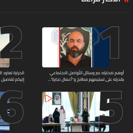
2
1
6
5
أوهم ضحاياه عبر وسائل التّواصل الاجتماعي
الحرارة تعاود ا
بقدرته على تسليمهم مطابخ و"أعمال نجارة"...
إليكم تفاصيل
هل من وقع ضحيّة أعماله؟