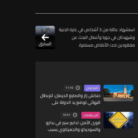
استشهاد عائلة من 3 أشخاص في غارة الحنية
وشهيدتان في جويا وأعمال البحث عن
السابق
مفقودين تحت الأنقاض مستمرة
11:10
أخبار لبنان
حنكش زار والصايغ الديمان: للإبطال
النهائي لوضع يد الدولة على
مشاعات جبل لبنان
10:31
أمن وقضاء
قوى الأمن: تدابير سير في بدارو
والسوديكو والجعيتاوي بسبب
أعمال برش وتخطيط وتعبيد