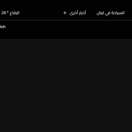
o
بيروت
29
o
السياحة في لبنان
أخبار أخرى
البقاع
28
o
الجنوب
30
ish
o
الشمال
28
o
جبل لبنان
26
o
كسروان
29
o
متن
29
o
بيروت
29