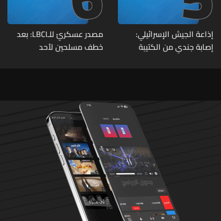
إذاعة الجيش الإسرائيلي:
مصدر عسكريّ للـLBCI: بعد
إصابة جندي من الكتيبة
خطف مسلحين لأحد
الهندسية 607 بنيران قواتنا
العسكريين على طريق يونين -
في بلدة الطيري جنوبي لبنان
شعث (بعلبك) على أثر خلاف
شخصيّ باشر الجيش
بملاحقتهم ونفّذ عمليات
دهم لتوقيفهم فأُفرج عن
العسكريّ المخطوف
والوحدات المختصة تعمل
على توقيف الخاطفين