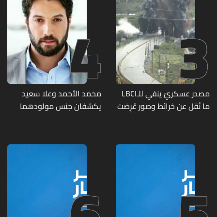
4
3
مصدر عسكريّ ينفي للـLBCI
محمد الأحمد وعلا سعيد
ما نُقل عن خرائط وصور عُرِضت
يكشفان جنس مولودهما
أمام الوفد اللبنانيّ تُبيّن
الأول (صورة)
مواقع مراكز قيادية ومنشآت
تحت الأرض
6
5