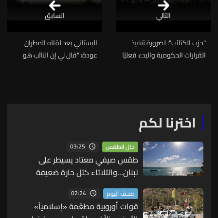
التالي
السابق
"حزب الكتائب": لضرورة تنفيذ
البستاني بعد لقائه المطران
القرارات الحكومية والبدء فعليًا
عودة: "قال لي إن النائب هو
بحصر السلاح
خادم للشعب ويجب أن يقوم
بعمله بكل ضمير"
اخترنا لكم
03:25
حال الطقس
طقس صيفي معتاد يسيطر على
لبنان...والثلاثاء كتل حارة ضعيفة
الفعالية
02:24
صحف اليوم
قوات أوروبية مطعّمة «إسلامياً»