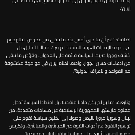
واضحة برفض تحويل الأرض إلى ممر أو منطلق لأي اعتداء على
إيران".
اضافت: "غير أن ما جرى أمس بدّد ما تبقى من غموض. فالهجوم
على دولة الإمارات العربية المتحدة لم يترك مجالا للتحليل، بل
كشف وجها صريحا لسياسة قائمة على العدوان، وقوّض ما تبقى
من ادعاءات حسن الجوار، واضعا نظام إيران في مواجهة مكشوفة
مع القواعد والأعراف الدولية".
وتابعت: "ما برز لم يكن حادثا منفصلا، بل امتدادا لسياسة تدخل
مفتوح مارستها الجمهورية الإسلامية عبر مساحات متعددة، من
لبنان وسوريا مرورا باليمن وصولا إلى الخليج. سياسة تقوم على
توسيع النفوذ عبر أدوات القوة غير المباشرة والمباشرة، وتكريس
حضور الحرس الثوري على حساب استقرار إيران ومحيطها".