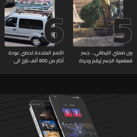
6
5
بين ضفتي الليطاني... جسر
الأمم المتحدة تحصي عودة
قعقعية الجسر يُرمّم وحياة
أكثر من 800 ألف نازح الى
تحاول النهوض من جديد
مناطقهم في لبنان