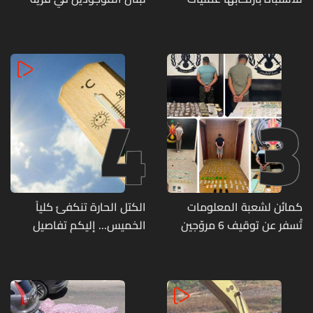
احتيال وانتحال صفة... هل
المنصوري
وقعتم ضحية أعمالها؟
4
3
كمائن لشعبة المعلومات
الكتل الحارة تنكفئ كلياً
تُسفر عن توقيف 6 مروّجين
الخميس... إليكم تفاصيل
وضبط كميات من المخدّرات
الطقس