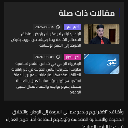
مقالات ذات صلة
2026-06-04
أخبار لبنان
الراعي: لبنان لا يمكن أن ينهض بمنطق
المصالح الخاصة وما يعيشه من حروب يفرض
العودة إلى القيم الإنسانية
2026-08-01
آخر الأخبار
البطريرك الراعي في قداس الشكر لمناسبة
تطويب البطريرك الياس الحويك في دير راهبات
العائلة المقدسة المارونيات - عبرين: الدولة
تستعيد هيبتها بمؤسسات تعمل والعدالة
بقضاء يقوم بواجبه والثقة بأفعال تسبق
الوعود
وأضاف: "نغفر لهم وندعوهم الى العودة إلى الوطن والأخلاق
الحميدة والإنسانية المقدسة ونُوكِلهم لشفاعة أمنا مريم العذراء
في هذا الشهر المبارك".