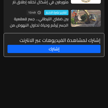
متورطين في إشكال تخلله إطلاق نار
ويضبط أسلحة وذخائر حربية ويتلف 16
13:49
تقارير نشرة الاخبار
خيمة مزروعة بالماريجوانا
بين ضفتي الليطاني... جسر قعقعية
الجسر يُرمّم وحياة تحاول النهوض من
جديد
إشترك لمشاهدة الفيديوهات عبر الانترنت
إشترك