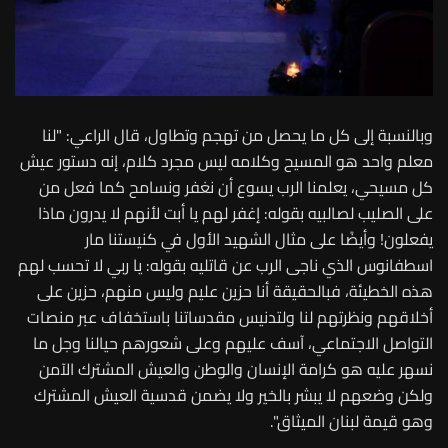
وبالنسبة إلى كل ما يحصل من تهجم وتطاول، قال الراعي: "لنا
معلم واحد هو المسيح وكلامه ليس مجرد كلام، إنه دستور عيش
كل مسيحي، يعلمنا الرب يسوع أن نغفر ونسامح كما فعل من
على الصليب لصالبيه بقوله: إغفر لهم يا أبت لأنهم لا يدرون ماذا
يفعلون! وأيضًا على مثال الشهيد الأول في كنيستنا مار
اسطفانوس الذي ناجى الرب عن قاتليه بقوله: يا ربي لا تحسب لهم
هذه الخطيئة، فبالحقيقة أنا حزين عليم وليس منهم، حزين على
أخلاقهم ونظرتهم لنا ولتدنيس مقدساتنا باستخفاف عبر منصات
التواصل الاجتماعي، آسف عليهم وعلى شعورهم حيالنا وجل ما
نسهر عليه هو كرامة الإنسان والوطن والعيش المشترك الآمن
ولكن وضعهم لا يبشر بالخير ولا يضمن قدسية العيش المشترك
وهو قيمة لبنان الميثاق".