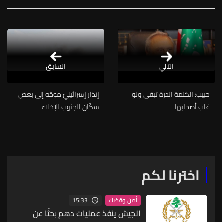
التالي
السابق
حبيب: الكلمة الحرة تبقى ولو
إنذار إسرائيليّ موجّه إلى بعض
غاب أصحابها
سكّان الجنوب للإخلاء
اخترنا لكم
15:33
أمن وقضاء
الجيش ينفذ عمليات دهم بحثًا عن