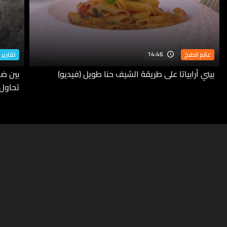
14:46
عالم الطبخ
تقارير 
بيني أرابياتا على طريقة الشيف حنا طويل (فيديو)
بين ضف
تحاول