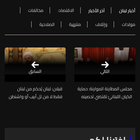
الاقتصاد:
مخالفات
أخبار لبنان
آخر الأخبار
مولدات
وإتلاف
منتهية
الصلاحية
التالي
السابق
مجلس المطارنة الموارنة: حماية
قبلان: لبنان يُحكم من لبنان
الكيان اللبنانيّ تقتضي تحصينه
فقط لا من تل أبيب أو واشنطن
من كل أشكال الانزلاق إلى
أوغيرها
صراعات