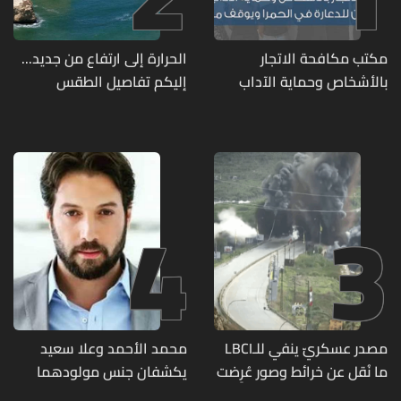
مكتب مكافحة الاتجار
الحرارة إلى ارتفاع من جديد...
بالأشخاص وحماية الآداب
إليكم تفاصيل الطقس
يفكّك شبكتين منظّمتين
للدعارة في الحمرا ويوقف
متورطين
4
3
مصدر عسكريّ ينفي للـLBCI
محمد الأحمد وعلا سعيد
ما نُقل عن خرائط وصور عُرِضت
يكشفان جنس مولودهما
أمام الوفد اللبنانيّ تُبيّن
الأول (صورة)