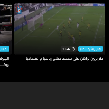
13:46
تقارير نشرة الاخبار
تقارير 
طرابزون تراهن على محمد صلاح رياضيًا واقتصاديًا
بوكسي