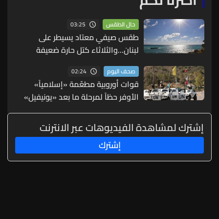
اخترنا لكم
03:25
حال الطقس
طقس صيفي معتاد يسيطر على
لبنان...والثلاثاء كتل حارة ضعيفة
الفعالية
02:24
صحف اليوم
قوات أوروبية مطعّمة «إسلامياً»
الأوفر حظاً لمرحلة ما بعد «يونيفيل»
(الشرق الأوسط)
إشترك لمشاهدة الفيديوهات عبر الانترنت
إشترك