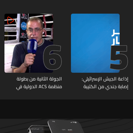
مواقع مراكز قيادية ومنشآت
تحت الأرض
6
5
إذاعة الجيش الإسرائيلي:
الجولة الثانية من بطولة
إصابة جندي من الكتيبة
منظمة ACS الدولية في
الهندسية 607 بنيران قواتنا
الكيك بوكسينغ
في بلدة الطيري جنوبي لبنان