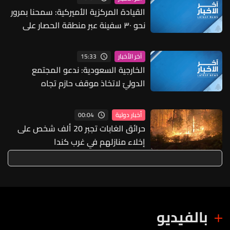
القيادة المركزية الأميركية: سمحنا بمرور
نحو ٣٠ سفينة عبر منطقة الحصار على
إيران لنقل المساعدات الإنسانية
15:33
آخر الأخبار
الخارجية السعودية: ندعو المجتمع
الدوليّ لاتخاذ موقف حازم تجاه
الممارسات التي تهدد أمن المنطقة
وسلامة الملاحة
00:04
أخبار دولية
حرائق الغابات تجبر 20 ألف شخص على
إخلاء منازلهم في غرب كندا
بالفيديو