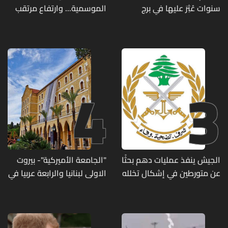
سنوات عُثِرَ عليها في برج
الموسمية... وارتفاع مرتقب
حمود
مطلع الأسبوع المقبل
4
3
الجيش ينفذ عمليات دهم بحثًا
"الجامعة الأميركية"- بيروت
عن متورطين في إشكال تخلله
الاولى لبنانيا والرابعة عربيا في
إطلاق نار ويضبط أسلحة
تصنيف UNIRANKS للعام
وذخائر حربية ويتلف 16 خيمة
2027
مزروعة بالماريجوانا