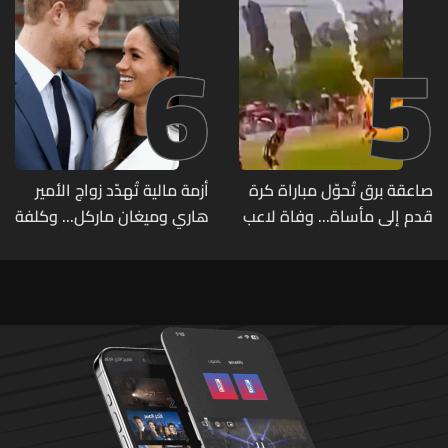
6
5
صاعقة برق تُحوّل مباراة كرة
أزمة مالية تُهدّد زواج الأمير
قدم إلى مأساة... وفاة لاعب
هاري وميغان ماركل... وكلفة
وإصابة 12 آخرين
الطلاق تحول دونه