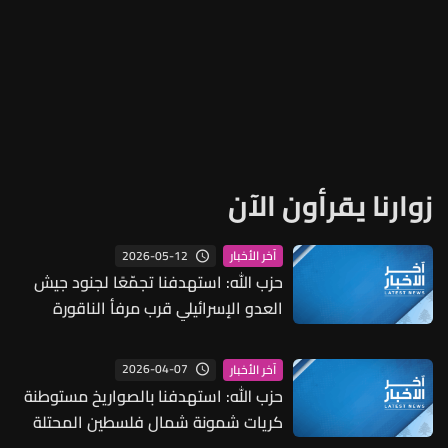
زوارنا يقرأون الآن
2026-05-12
آخر الأخبار
حزب الله: استهدفنا تجمّعًا لجنود جيش
العدو الإسرائيلي قرب مرفأ الناقورة
بِسرب من المسيّرات الانقضاضيّة على
دفعتين
2026-04-07
آخر الأخبار
حزب الله: استهدفنا بالصواريخ مستوطنة
كريات شمونة شمال فلسطين المحتلة