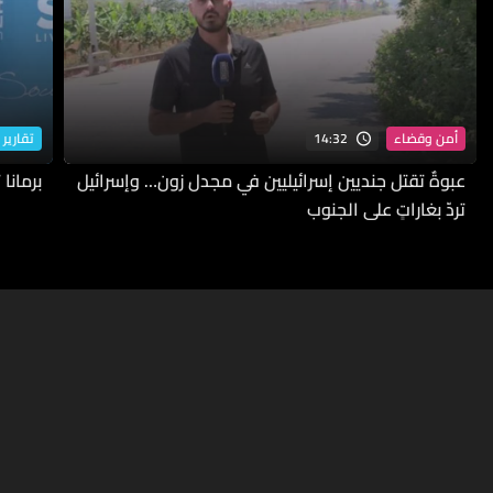
14:32
أمن وقضاء
تقارير 
عبوةٌ تقتل جنديين إسرائيليين في مجدل زون… وإسرائيل
برمانا
تردّ بغاراتٍ على الجنوب