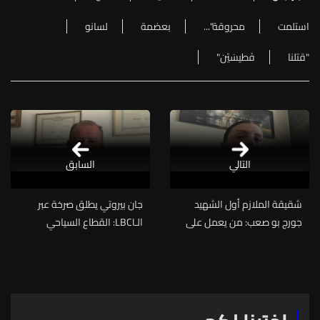
استلمت
محروقة"...
بعضمة
لسانو
"قتلنا
فَطيسَيْن"
التالي
السابق
شقيقة الملازم أول الشهيد
جان بيروتي يطلق صرخة عبر
جورج بو صعب: من يعمل على
الـLBCI: القطاع السياحي
قانون العفو العام هم "تجار"
يتعرّض لنكسة... هناك حجوزات
وليسوا نوابًا... "مين سمحلكن
أُلغيت "وما منعرف كيف بدنا
تحكو بدمّ خيّي"
نكمّل"