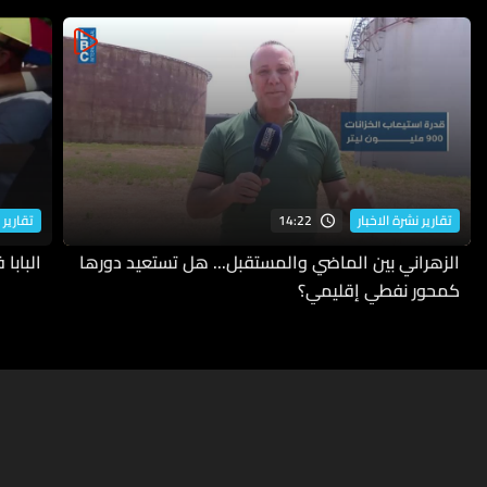
14:22
تقارير نشرة الاخبار
تقارير 
الزهراني بين الماضي والمستقبل... هل تستعيد دورها
البابا
كمحور نفطي إقليمي؟