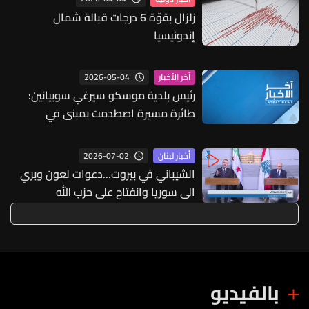
زلزال بقوّة 6 درجات قبالة شمال
إندونيسيا
2026-05-04
آخر الأخبار
رئيس بلدية موسكو سيرغي سوبيانين:
طائرة مسيرة اصطدمت بمبنى في
موسكو ولم تقع أي إصابات
2026-07-02
أخبار لبنان
الشيباني في بيروت...دعوات لعون وبري
الى سوريا وانفتاح على حزب الله
بالفيديو