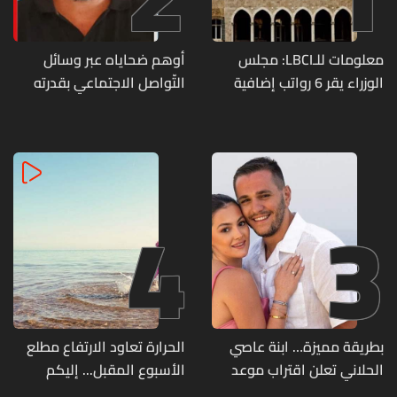
معلومات للـLBCI: مجلس
أوهم ضحاياه عبر وسائل
الوزراء يقر 6 رواتب إضافية
التّواصل الاجتماعي بقدرته
لموظفي القطاع العام
على تسليمهم مطابخ
وصرف الفروقات بأثر رجعي
و"أعمال نجارة"... هل من
منذ آذار
وقع ضحيّة أعماله؟
4
3
بطريقة مميزة… ابنة عاصي
الحرارة تعاود الارتفاع مطلع
الحلاني تعلن اقتراب موعد
الأسبوع المقبل... إليكم
زفافها
تفاصيل الطقس