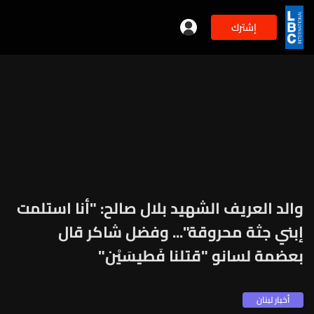
إشترك
والد العريف الشهيد بلال صالح: "أنا استلمت
إبني جثة محروقة"... وفضل شاكر قال
بعضمة لسانو "قتلنا فَطيسَيْن"
أخبار لبنان