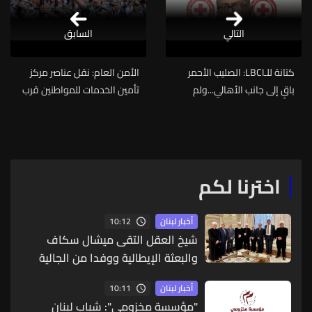
التالي
السابق
كتانة للـLBCI: الصليب الأحمر
الأمن العام: نقل عناصر مركز
باقٍ إلى جانب الأهالي...ولم
تأمين الخدمات للمواطنين قرب
ينسحب من أي منطقة
السراي إلى مركز آخر بسبب غياب
المواطنين
اخترنا لكم
10:12
أخبار لبنان
شيخ العقل التقى ميشال سكاف
والبعثة الإيطالية ووفدا من الجالية
الدرزية في كندا
10:11
أخبار لبنان
"مؤسسة مخزومي": شباب لبنان