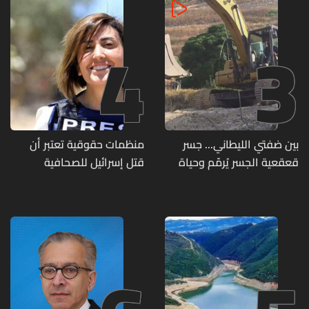
4
3
بين ضفتي الليطاني... جسر
منظمات حقوقية تعتبر أن
قعقعية الجسر يُرمّم وحياة
قتل إسرائيل للصحافية
تحاول النهوض من جديد
اللبنانية آمال خليل يرقى الى
"جريمة حرب"