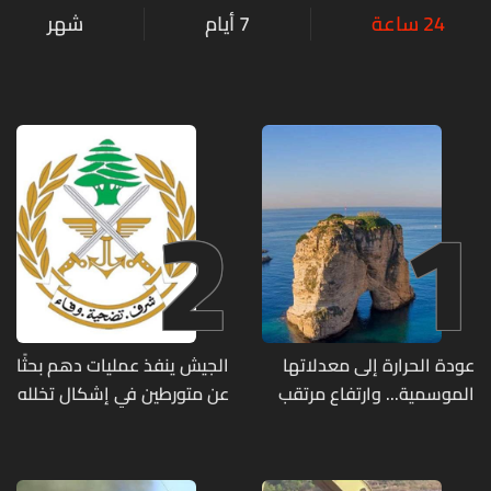
24 ساعة
7 أيام
شهر
2
1
عودة الحرارة إلى معدلاتها
الجيش ينفذ عمليات دهم بحثًا
الموسمية... وارتفاع مرتقب
عن متورطين في إشكال تخلله
مطلع الأسبوع المقبل
إطلاق نار ويضبط أسلحة
وذخائر حربية ويتلف 16 خيمة
مزروعة بالماريجوانا