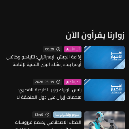
زوارنا يقرأون الآن
00:29
آخر الأخبار
إذاعة الجيش الإسرائيلي: نتنياهو وكاتس
أوعزا ببدء إنشاء البنى التحتية لإقامة
مدينة جديدة في رفح جنوبي قطاع غزة
2026-03-19
آخر الأخبار
رئيس الوزراء وزير الخارجية القطري:
هجمات إيران على دول المنطقة لا
تسهم إلا في توسيع الصراع وزعزعة
الاستقرار
12:49
علوم وتكنولوجيا
الذكاء الاصطناعي يصمم فيروسات