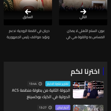
التالي
السابق
عون: السلم الأهلي لا يمكن
دريان في القمة الروحية: ندعم
المساس به والقوة هي في
ونؤيد مواقف رئيس الجمهورية
التمتع بالشجاعة والحكمة
ورئيسي مجلس النواب والوزراء
لانهاء الحرب بالتفاوض
لما فيه مصلحة لبنان واللبنانيين
اخترنا لكم
13:44
تقارير نشرة الاخبار
الجولة الثانية من بطولة منظمة ACS
الدولية في الكيك بوكسينغ
13:27
أخبار لبنان