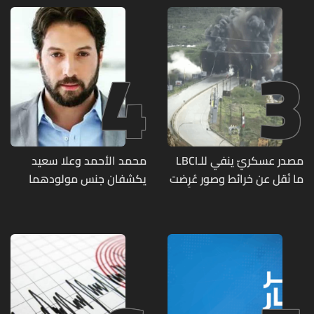
متورطين
4
3
مصدر عسكريّ ينفي للـLBCI
محمد الأحمد وعلا سعيد
ما نُقل عن خرائط وصور عُرِضت
يكشفان جنس مولودهما
أمام الوفد اللبنانيّ تُبيّن
الأول (صورة)
مواقع مراكز قيادية ومنشآت
تحت الأرض