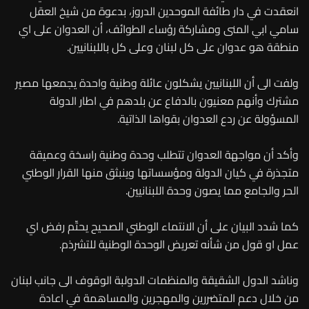
انعقدت في دار طائفة الموحدين الدروز، بدعوة من شيخ العقل
سامي ابي المنى ومشاركة رؤساء الطوائف، أن العدوان على اي
منطقة هو عدوان على كل لبنان وعلى كل باللبنانيين.
ولفت الى أن اللبنانيين يشكلون عائلة وطنية واحدة يجمعها مصير
مشترك وأنهم معنيون بالدفاع عن بلدهم في اطار الدولة
المسؤولة عن ردع العدوان بقواها الذاتية.
وأكد أن مواجهة العدوان تتطلب وحدة وطنية راسخة وعميقة
متجذرة في كيان الدولة ومؤسساتها وينبثق منها القرار الوطني
الحر والجامع مما يصون وحدة اللبنانيين.
كما شدد البيان على أن الانتماء الوطني الصحيح يحتّم رفض اي
عمل او قول من شأنه تعريض الوحدة الوطنية للتشرذم.
وناشد الدول الشقيقة والمنظمات الدولبة الوقوف الى جانب لبنان
من خلال دعم المتضررين والمهجرين والمساهمة في اعادة