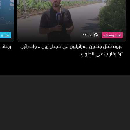
14:32
أمن وقضاء
تقارير 
عبوةٌ تقتل جنديين إسرائيليين في مجدل زون… وإسرائيل
برمانا
تردّ بغاراتٍ على الجنوب