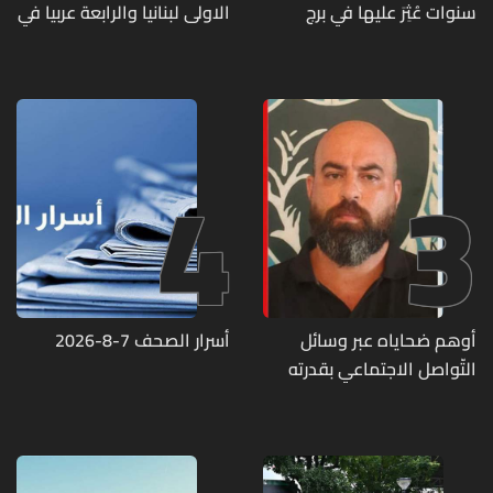
سنوات عُثِرَ عليها في برج
الاولى لبنانيا والرابعة عربيا في
حمود
تصنيف UNIRANKS للعام
2027
4
3
أوهم ضحاياه عبر وسائل
أسرار الصحف 7-8-2026
التّواصل الاجتماعي بقدرته
على تسليمهم مطابخ
و"أعمال نجارة"... هل من
وقع ضحيّة أعماله؟