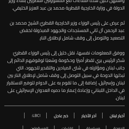
واستهل خليل هذه اللقاءات مع المسؤولين القطريين بلقاء وزير
الدولة في وزارة الخارجية القطرية محمد بن عبد العزيز الخليفي.
ثم عرض على رئيس الوزراء وزير الخارجية القطريّ الشيخ محمد بن
عبد الرحمن آل ثاني المستجدات والجهود المبذولة لخفض
التصعيد والتوصل إلى وقف شامل لإطلاق النار.
ووفق المعلومات نفسها، نقل خليل إلى رئيس الوزراء القطريّ
شكر الرئيس بري لقطر أميرًا وحكومة وشعبًا لوقوفهم الدائم إلى
جانب لبنان ومؤازرته في شتى الميادين والتقدير للجهود، التي
تبذلها الدوحة في سبيل التوصل إلى وقف شامل لإطلاق النار بين
لبنان وإسرائيل، إضافة إلى ما تقوم به على الدوام لتوفير الاستقرار
في الداخل اللبنانيّ وإعادة إعمار ما دمره العدوان الإسرائيليّ على
لبنان.
اLBC:
أخبار لبنان
آخر الأخبار
خبر عاجل
الدوحة
وسلسلة
لقاءات
المسؤولين