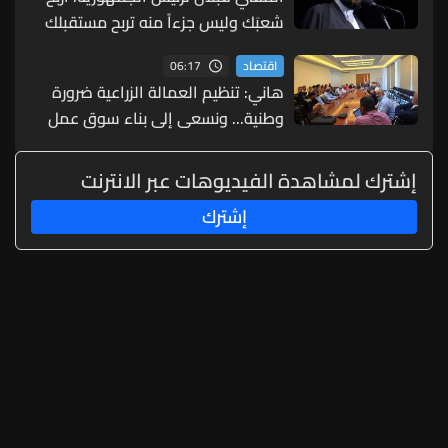
شعبَك وليس جزءاً منه تربح مستقبلك
الوطني
06:17
اقتصاد
هاني: تنظيم العمالة الزراعية ضرورة
وطنية... ونسعى إلى بناء سوق عمل
زراعي حديث ومنظم
إشترك لمشاهدة الفيديوهات عبر الانترنت
إشترك