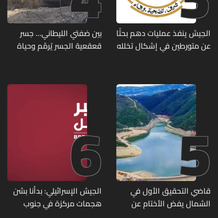
الجيش ينفذ عمليات دهم بحثًا
بين ضفتي الليطاني... جسر
عن متورطين في إشكال تخلله
قعقعية الجسر يُرمّم وحياة
إطلاق نار ويضبط أسلحة
تحاول النهوض من جديد
وذخائر حربية ويتلف 16 خيمة
مزروعة بالماريجوانا
6
5
قاضي التحقيق الأول في
الجيش الإسرائيلي: بدأنا بشن
الشمال يفض الأختام عن
هجمات مركزة في جنوب
مشروع سد المسيلحة
لبنان ردا على خرق حزب الله