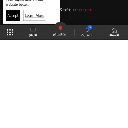
website better.
Accept
Learn More
22
البث المباشر
البرامج
الرئيسية
الاشعارات
موقع البرامج
الجدول
البث المباشر
العودة للأعلى
انضم الى ملايين المتابعين
LBCI Lebanon