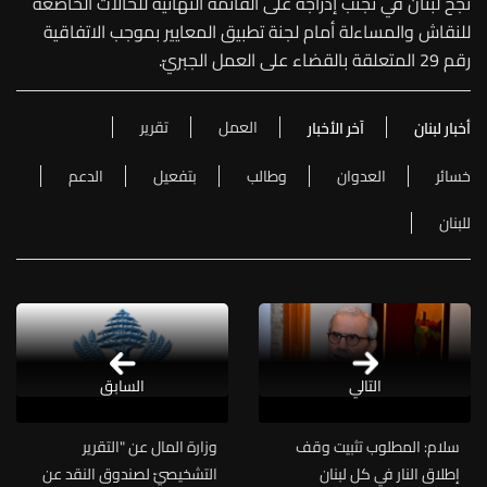
نجح لبنان في تجنب إدراجه على القائمة النهائية للحالات الخاضعة
للنقاش والمساءلة أمام لجنة تطبيق المعايير بموجب الاتفاقية
رقم 29 المتعلقة بالقضاء على العمل الجبريّ.
العمل
تقرير
أخبار لبنان
آخر الأخبار
خسائر
العدوان
وطالب
بتفعيل
الدعم
للبنان
التالي
السابق
سلام: المطلوب تثبيت وقف
وزارة المال عن "التقرير
إطلاق النار في كل لبنان
التشخيصيّ لصندوق النقد عن