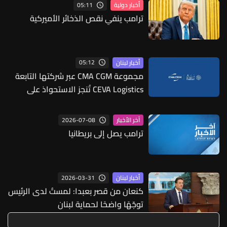
05:11
أخبار دولية
ترامب ينفي نقص الذخائر الأميركية
05:12
أخبار لبنان
مجموعة CMA CGM عبر شركتها التابعة
CEVA Logistics تُنجز الاستحواذ على
مجموعة فتّال
2026-07-08
آخر الأخبار
ترامب يصل إلى بريطانيا
2026-03-31
أخبار لبنان
كنعان من قصر بعبدا: لمستُ لدى الرئيس
توجّهًا واضحًا لحماية لبنان