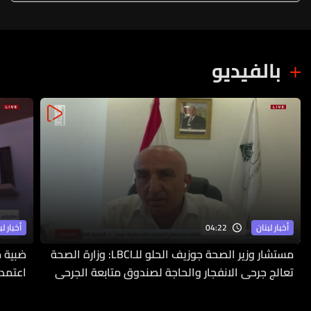
بالفيديو
04:22
أخبار لبنان
أخبار لب
مستشار وزير الصحة جوزيف الحلو للـLBCI: وزارة الصحة
ضبية م
تعالج جرحى الانفجار والحاجة لصندوق متابعة الجرحى
اعتمدت
ملحّة