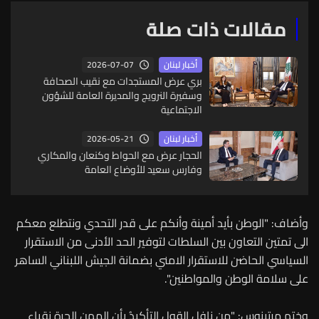
مقالات ذات صلة
2026-07-07
أخبار لبنان
بري عرض المستجدات مع نقيب الصحافة
وسفيرة النرويج والمديرة العامة للشؤون
الاجتماعية
2026-05-21
أخبار لبنان
الحجار عرض مع الحواط وكنعان والمكاري
وفارس سعيد للأوضاع العامة
وأضاف: "الوطن بأيد أمينة وأنكم على قدر التحدي ونتطلع معكم
الى تمتين التعاون بين السلطات لتوفير الحد الأدنى من الاستقرار
السياسي الحاضن للاستقرار الامني بضمانة الجيش اللبناني الساهر
على سلامة الوطن والمواطنين".
وختم مرتينوس: "من نافِل القول التأكيدُ بأن المهن الحرة نقباء