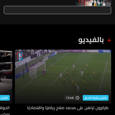
بالفيديو
13:46
تقارير نشرة الاخبار
تقارير 
طرابزون تراهن على محمد صلاح رياضيًا واقتصاديًا
بوكسي