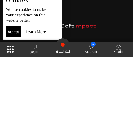
cookies
We use
cookies
to make
your experience on this
website better.
Accept
Learn More
4
البث المباشر
البرامج
الرئيسية
الاشعارات
موقع البرامج
الجدول
البث المباشر
العودة للأعلى
انضم الى ملايين المتابعين
LBCI Lebanon