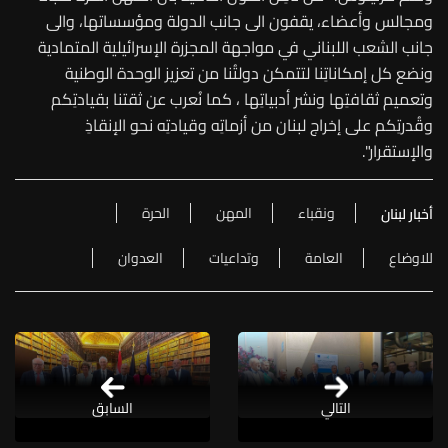
ومجالس وأعضاء، يقفون الى جانب الدولة ومؤسساتها، والى
جانب الشعب اللبناني في مواجهة المجزرة الإسرائيلية المتمادية
ونضع كل إمكاناتِنا لتتمكن دولتُنا من تعزيز الوحدة الوطنية
وتعميم ثقافتِها ونشر أدبياتِها ، كما نُعرب عن ثقتنا بقيادتِكم
وقُدرتِكم على إخراج لبنان من أزماتِه وقيادتِه نحو الإنقاذِ
والإستقرار".
ونقباء
المهن
الحرة
أخبار لبنان
للاوضاع
العامة
وتداعيات
العدوان
التالي
السابق