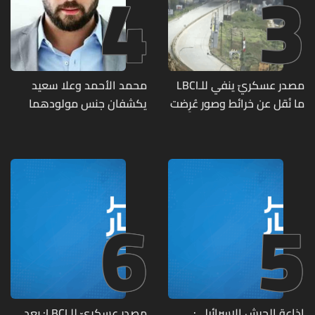
4
3
مصدر عسكريّ ينفي للـLBCI
محمد الأحمد وعلا سعيد
ما نُقل عن خرائط وصور عُرِضت
يكشفان جنس مولودهما
أمام الوفد اللبنانيّ تُبيّن
الأول (صورة)
مواقع مراكز قيادية ومنشآت
تحت الأرض
6
5
إذاعة الجيش الإسرائيلي:
مصدر عسكريّ للـLBCI: بعد