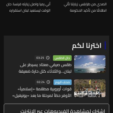
الصدي من طرابلس: زيارتنا تأتي
أبي رميا واصل زيارته فرنسا: حان
انطلاقًا من تأكيد الحكومة
الوقت ليستعيد لبنان استقراره
لأهمية المدينة وكل الشمال
وسيادته المطلقة
اخترنا لكم
03:25
حال الطقس
طقس صيفي معتاد يسيطر على
لبنان...والثلاثاء كتل حارة ضعيفة
الفعالية
02:24
صحف اليوم
قوات أوروبية مطعّمة «إسلامياً»
الأوفر حظاً لمرحلة ما بعد «يونيفيل»
(الشرق الأوسط)
إشترك لمشاهدة الفيديوهات عبر الانترنت