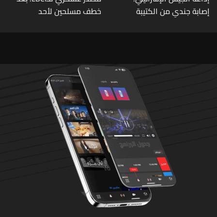
إصابة جندي من الكتيبة
خطف مسلحين لأحد
الهندسية 607 بنيران قواتنا
العسكريين على طريق يونين -
في بلدة الطيري جنوبي لبنان
شعث (بعلبك) على أثر خلاف
شخصيّ باشر الجيش
بملاحقتهم ونفّذ عمليات
دهم لتوقيفهم فأُفرج عن
العسكريّ المخطوف
والوحدات المختصة تعمل
على توقيف الخاطفين