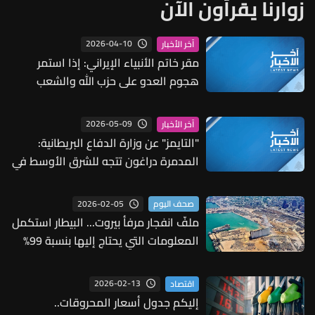
زوارنا يقرأون الآن
2026-04-10
آخر الأخبار
مقر خاتم الأنبياء الإيراني: إذا استمر
هجوم العدو على حزب الله والشعب
اللبناني لا سيما الضاحية فسنرد بشكل
مؤلم
2026-05-09
آخر الأخبار
"التايمز" عن وزارة الدفاع البريطانية:
المدمرة دراغون تتجه للشرق الأوسط في
مهمة متعددة الجنسيات محتملة
بمضيق هرمز
2026-02-05
صحف اليوم
ملفّ انفجار مرفأ بيروت... البيطار استكمل
المعلومات التي يحتاج إليها بنسبة 99%
(الشرق الأوسط)
2026-02-13
اقتصاد
إليكم جدول أسعار المحروقات..