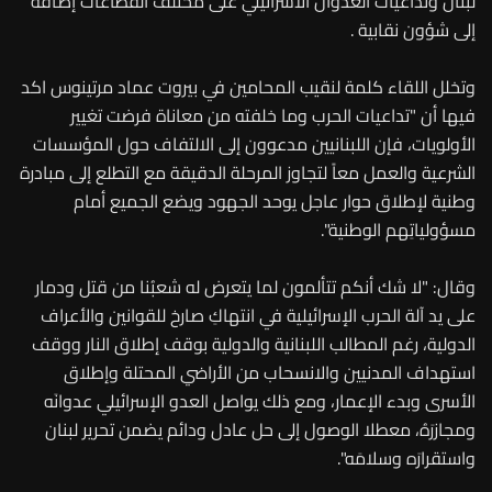
لبنان وتداعيات العدوان الاسرائيلي على مختلف القطاعات إضافة
إلى شؤون نقابية .
وتخلل اللقاء كلمة لنقيب المحامين في بيروت عماد مرتينوس اكد
فيها أن "تداعيات الحرب وما خلفته من معاناة فرضت تغيير
الأولويات، فإن اللبنانيين مدعوون إلى الالتفاف حول المؤسسات
الشرعية والعمل معاً لتجاوز المرحلة الدقيقة مع التطلع إلى مبادرة
وطنية لإطلاق حوار عاجل يوحد الجهود ويضع الجميع أمام
مسؤولياتِهم الوطنية".
وقال: "لا شك أنكم تتألمون لما يتعرض له شعبُنا من قتل ودمار
على يد آلة الحرب الإسرائيلية في انتهاكِ صارخ للقوانين والأعراف
الدولية، رغم المطالب اللبنانية والدولية بوقف إطلاق النار ووقف
استهداف المدنيين والانسحاب من الأراضي المحتلة وإطلاق
الأسرى وبدء الإعمار، ومع ذلك يواصل العدو الإسرائيلي عدوانَه
ومجازرَهُ، معطلا الوصول إلى حل عادل ودائم يضمن تحرير لبنان
واستقرارَه وسلامَه".