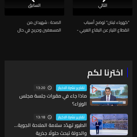
التالي
السابق
"كهرباء لبنان" توضح أسباب
الصحة : شهيدان من
انقطاع التيار عن البقاع الغربي -
المسعفين وجريح في حال
مرجعيون بسبب القصف
خطرة جدا في شحور
الإسرائيلي: التغذية تعود تدريجيا
والأعمال مستمرة لمعالجة أي
أعطال متبقية
اخترنا لكم
13:20
تقارير نشرة الاخبار
ماذا جاء في مقررات جلسة مجلس
الوزراء؟
13:18
تقارير نشرة الاخبار
الطيور تهدّد سلامة الملاحة الجوية...
والدولة تبحث حلولًا جذرية