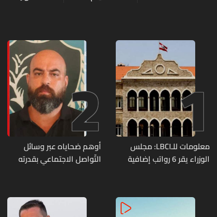
2
1
معلومات للـLBCI: مجلس
أوهم ضحاياه عبر وسائل
الوزراء يقر 6 رواتب إضافية
التّواصل الاجتماعي بقدرته
لموظفي القطاع العام
على تسليمهم مطابخ
وصرف الفروقات بأثر رجعي
و"أعمال نجارة"... هل من
منذ آذار
وقع ضحيّة أعماله؟