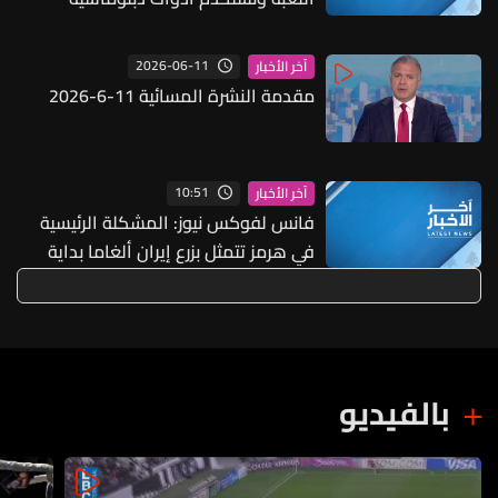
واقتصادية وعسكرية للوصول لأفضل
نتيجة لشعبنا
2026-06-11
آخر الأخبار
مقدمة النشرة المسائية 11-6-2026
10:51
آخر الأخبار
فانس لفوكس نيوز: المشكلة الرئيسية
في هرمز تتمثل بزرع إيران ألغاما بداية
الحرب ونعمل على وضع نظام ملاحة آمن
بالفيديو