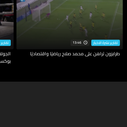
13:46
تقارير نشرة الاخبار
تقارير 
طرابزون تراهن على محمد صلاح رياضيًا واقتصاديًا
بوكسي