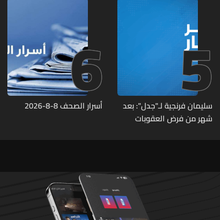
6
5
سليمان فرنجية لـ"جدل": بعد
أسرار الصحف 8-8-2026
شهر من فرض العقوبات
الأميركية عليّ اتصلوا بي "من
عند الرئيس" وقالوا: "ما خصّنا
ما بيطلع بإيدنا"