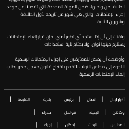
انطلاقا من واجبها، ضمن المهلة المحددة التي تفصلنا عن موعد
إجراء الإمتحانات، والتي هي شهر من تاريخه لأول انطلاقة
وشهرين للثانية.
ولفتت إلى أن إذا استجد أي تطور أمني، فإن قرار إلغاء الإمتحانات
يستلزم حينها ثوان، ولا يحتاج لأية استعدادات.
وأوضحت أن يمكن للمعترضين على إجراء الإمتحانات الرسمية
اللجوء إلى مجلس النواب للتقدم باقتراح قانون معجل مكرر يطلب
إلغاء الإمتحانات الرسمية.
اتصال
برئيس
بلدية
القليعة
أخبار لبنان
وكاهن
الرعية:
نتواصل
مدراء
المدارس
للبحث
إمكان
إجراء