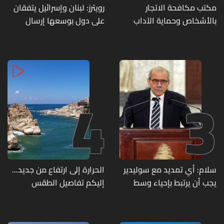
مكتب مكافحة الاتجار
رويترز: لبنان وإسرائيل يتفقان
بالأشخاص وحماية الآداب
على دول بوسعها إرسال
يفكّك شبكتين منظّمتين
قوات للتحقق من نزع سلاح
للدعارة في الحمرا ويوقف
حزب الله
متورطين
4
3
سلام: أي تمديد مع سوليدير
الحرارة إلى ارتفاع من جديد...
يجب أن يرتبط بإحياء وسط
إليكم تفاصيل الطقس
بيروت ومؤشرات أداء واضحة