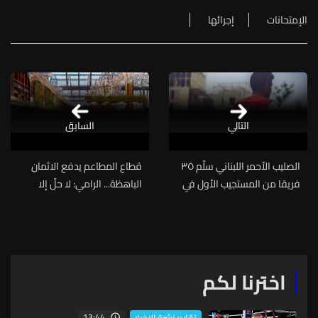
الإمتحانات
إجرائها
التالي
السابق
الصليب الأحمر اللبناني سلّم ٣٥
قطاع المطاعم يدفع الاثمان
فريقا من المستجيب الأول في
الباهظة... الرامي: لا حلّ إلا
وحدة الكوارث معدات بحث
بـ"عصا سحرية للسلام"
وانقاذ وإسعافات أولية
اخترنا لكم
13:44
تقارير نشرة الاخبار