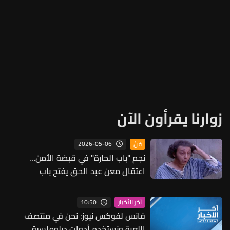
زوارنا يقرأون الآن
2026-05-06
فنّ
نجم "باب الحارة" في قبضة الأمن…
اعتقال معن عبد الحق يفتح باب
التساؤلات
10:50
آخر الأخبار
فانس لفوكس نيوز: نحن في منتصف
اللعبة ونستخدم أدوات دبلوماسية