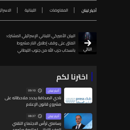
المفاوضات
اللبنانية
الاسرائي
أخبار لبنان
البيان الأميركي اللبناني الإسرائيلي المشترك:
اتفاق على وقف إطلاق النار مشروط
التالي
بانسحاب حزب الله من جنوب الليطاني
اخترنا لكم
09:10
أخبار لبنان
نادي الصحافة يحدد ملاحظاته على
مشروع قانون الإعلام
08:37
أخبار لبنان
رسامني ترأس الاجتماع التقني
للوفد اللبناني لمتابعة مشروع