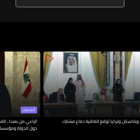
الرياضي وخصوصًا على صعيد ما
حصل مع اتحاد التزلج في الأولمبياد
الشتوية
أخبار لبنان
وباكستان وتركيا توقع اتفاقية دفاع مشترك
الراعي من بعبدا : الف
حول الدولة ومؤسسات