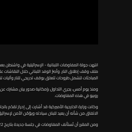
انتهت جولة المفاوضات اللبنانية - الإسرائيلية في واشنطن 
ملف وقف إطلاق النار. وأصرّ الوفد اللبناني خلال النقاشات 
المباحثات لتشمل طروحات تتعلق بوقف تدريجي للنار وآليات تنفيذ
ومنذ يوم أمس، يجري التداول بإمكانية صدور بيان مشترك عن ا
روبيو في هذه المفاوضات.
وكانت وزارة الخارجية الأميركية قد أشارت إلى إحراز تقدّم بات
الاتفاق من شأنه أن يعيد للبنان سيادته ويؤمّن الأمن لإسرائيل
ومن المقرر أن تُستأنف المفاوضات في جلسة جديدة بتاريخ 22 حزيران.