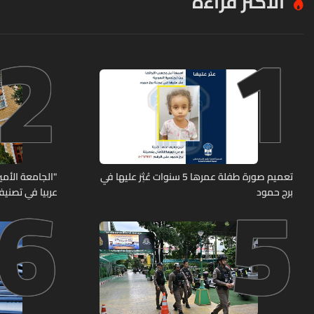
الأكثر قراءة
2
1
6
5
تعميم صورة طفلة عمرها 5 سنوات عُثِرَ عليها في
"الجامعة الأمير
برج حمود
عربيا في تصنيف UNIRANKS للعام 