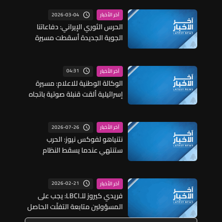
2026-03-04
آخر الأخبار
الحرس الثوري الإيراني: دفاعاتنا
الجوية الجديدة أسقطت مسيرة
من نوع هرمس وأخرى من طراز إم
كيو 9 في أصفهان
04:31
آخر الأخبار
الوكالة الوطنية للاعلام: مسيرة
إسرائيلية ألقت قنبلة صوتية باتجاه
جرافة للجيش أثناء عملها على فتح
طريق بلدة المنصوري
2026-07-26
آخر الأخبار
نتنياهو لفوكس نيوز: الحرب
ستنتهي عندما يسقط النظام
الإيراني أو يتم إضعافه ليدرك
ضرورة إنهاء برنامجه النووي
2026-02-21
آخر الأخبار
فريدي كيروز للـLBCI: يجب على
المسؤولين متابعة التفلّت الحاصل
على كافة المستويات في المجال