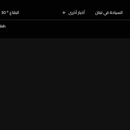
o
بيروت
30
o
السياحة في لبنان
أخبار أخرى
البقاع
30
o
الجنوب
29
ish
o
الشمال
30
o
جبل لبنان
27
o
كسروان
30
o
متن
30
o
بيروت
30