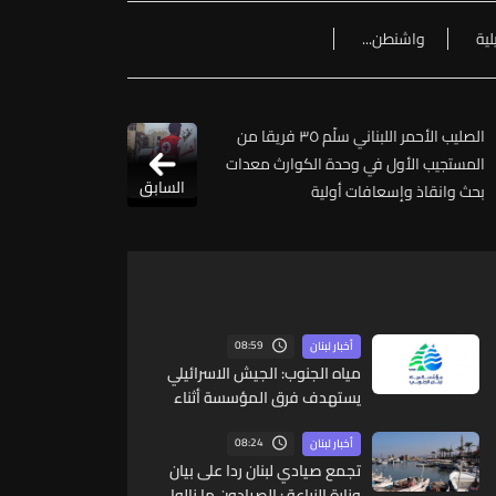
لية
واشنطن...
الصليب الأحمر اللبناني سلّم ٣٥ فريقا من
المستجيب الأول في وحدة الكوارث معدات
السابق
بحث وانقاذ وإسعافات أولية
08:59
أخبار لبنان
مياه الجنوب: الجيش الاسرائيلي
يستهدف فرق المؤسسة أثناء
عملهم في عيتا الجبل
08:24
أخبار لبنان
تجمع صيادي لبنان ردا على بيان
وزارة الزراعة : الصيادون ما زالوا