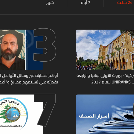
24 ساعة
7 أيام
شهر
3
7
كية"- بيروت الاولى لبنانيا والرابعة
أوهم ضحاياه عبر وسائل التّواصل 
2027
بقدرته على تسليمهم مطابخ و"أعمال
هل من وقع ضحيّة أعماله؟