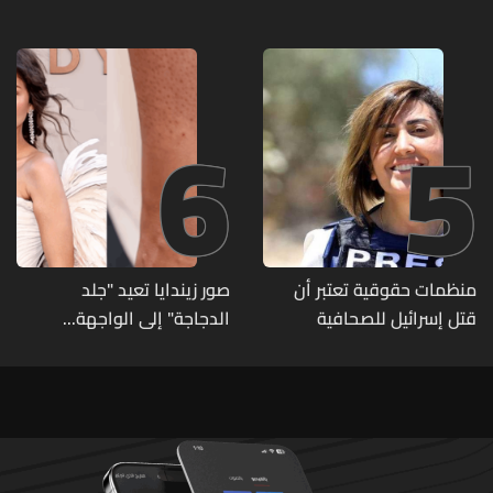
2027
6
5
منظمات حقوقية تعتبر أن
صور زيندايا تعيد "جلد
قتل إسرائيل للصحافية
الدجاجة" إلى الواجهة...
اللبنانية آمال خليل يرقى الى
وطبيبة تكشف الأسباب
"جريمة حرب"
وطرق العلاج