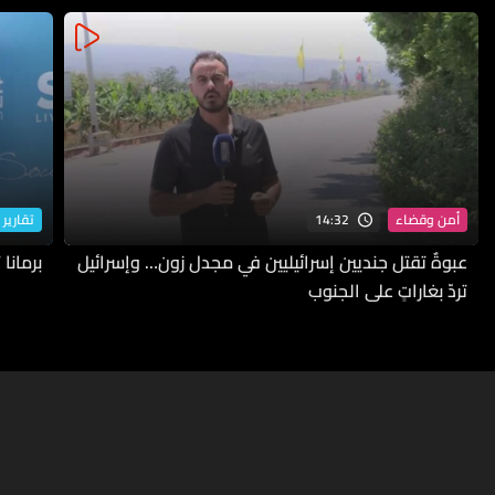
14:32
أمن وقضاء
تقارير 
عبوةٌ تقتل جنديين إسرائيليين في مجدل زون… وإسرائيل
برمانا
تردّ بغاراتٍ على الجنوب