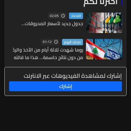
اخترنا لكم
02:05
اقتصاد
جدول جديد لأسعار المحروقات...
01:12
صحف اليوم
روما شهدت ثلاثة أيام من الأخذ والردّ
من دون نتائج حاسمة... هذا ما قالته
مصادر لـ"الجمهورية"
إشترك لمشاهدة الفيديوهات عبر الانترنت
إشترك