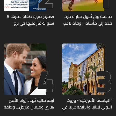
صاعقة برق تُحوّل مباراة كرة
تعميم صورة طفلة عمرها 5
قدم إلى مأساة... وفاة لاعب
سنوات عُثِرَ عليها في برج
وإصابة 12 آخرين
حمود
4
3
"الجامعة الأميركية"- بيروت
أزمة مالية تُهدّد زواج الأمير
الاولى لبنانيا والرابعة عربيا في
هاري وميغان ماركل... وكلفة
تصنيف UNIRANKS للعام
الطلاق تحول دونه