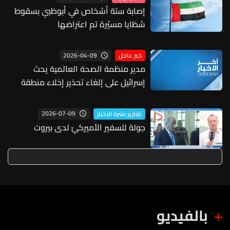
إصابة ستة أشخاص في أبوظبي بسقوط
شظايا مسيّرة تم اعتراضها
2026-04-09
خبر عاجل
مدير منظمة الصحة العالمية يحث
إسرائيل على إلغاء تحذير إخلاء منطقة
الجناح في بيروت: إصدار إسرائيل تحذيرا
لإخلاء منطقة الجناح يشمل مستشفيين
2026-07-09
تقارير نشرة الاخبار
رئيسيين وإخلاؤها غير ممكن
جولة للسفير الأميركيّ لدى بيروت
بالفيديو