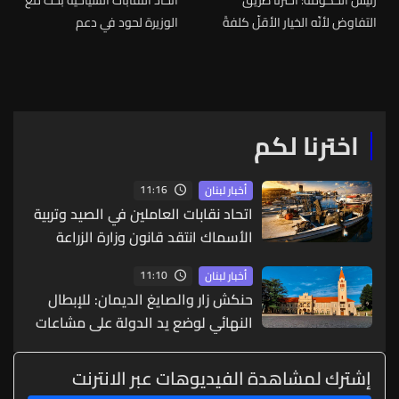
التفاوض لأنّه الخيار الأقلّ كلفةً
الوزيرة لحود في دعم
على لبنان وهذه الحرب ليست
المؤسسات وتعزيز صمود
حربنا
القطاع في مواجهة تداعيات
الحرب
اخترنا لكم
11:16
أخبار لبنان
اتحاد نقابات العاملين في الصيد وتربية
الأسماك انتقد قانون وزارة الزراعة
ورفض تحويل البحر إلى ساحة
11:10
أخبار لبنان
استثمارات
حنكش زار والصايغ الديمان: للإبطال
النهائي لوضع يد الدولة على مشاعات
جبل لبنان
إشترك لمشاهدة الفيديوهات عبر الانترنت