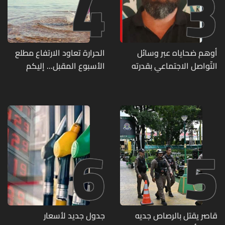
4
3
أوهم ضحاياه عبر وسائل
الحرارة تعاود الارتفاع مطلع
التّواصل الاجتماعي بقدرته
الأسبوع المقبل... إليكم
على تسليمهم مطابخ
تفاصيل الطقس
و"أعمال نجارة"... هل من
وقع ضحيّة أعماله؟
6
5
قاصر يقتل بالرصاص جديه
جدول جديد لأسعار