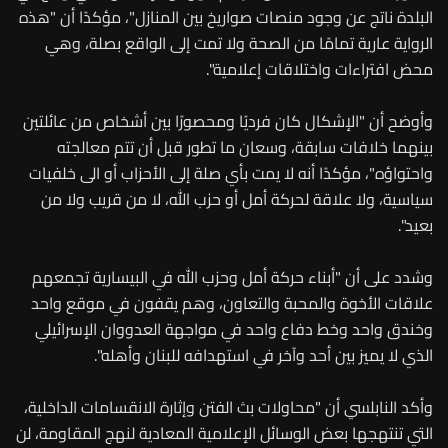
البلدة ناتج عن وجود منصات صواريخ بين المنازل"، مؤكدًا أن "هذه
الرواية عارية تمامًا من الصحة ولا تمت إلى الواقع بصلة، وهي
محض افتراءات واختلاقات إعلامية".
وأوضح أن "الإشكال كان فرديًا ومحصورًا بين أشخاص من عائلتين
بينهما خلافات سابقة، وسعان ما تطور قبل أن تتم معالجته
واحتواؤه"، مؤكدًا أنه لا يمت بأي صلة إلى الأحزاب أو الى خلفيات
سياسية، ولا علاقة لحركة أمل أو حزب الله، لا من قريب ولا من
بعيد".
وشدد على أن "أبناء حركة أمل وحزب الله في البيسارية تجمعهم
علاقات الأخوة والمحبة والتعاون، وهم يقفون في موقع واحد
وخندق واحد وخط دفاع واحد في مواجهة العدووان الإسرائيلي
الذي لا يميز بين أحد وآخر في استهدافه للبنان وأهله".
وأكد النابلسي أن "محاولات بث الفتن وإثارة الانقسامات الداخلية،
التي تنتهجها بعض الوسائل الإعلامية المعادية لنهج المقاومة، لن