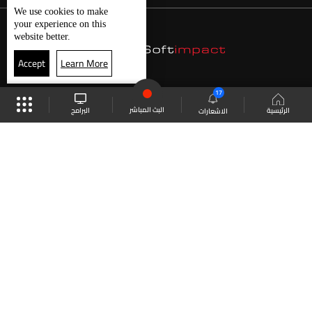
We use
cookies
to make
your experience on this
website better.
Accept
Learn More
17
البث المباشر
البرامج
الرئيسية
الاشعارات
موقع البرامج
الجدول
البث المباشر
العودة للأعلى
انضم الى ملايين المتابعين
LBCI Lebanon