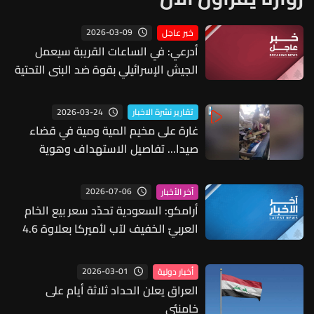
2026-03-09
خبر عاجل
أدرعي: في الساعات القريبة سيعمل
الجيش الإسرائيلي بقوة ضد البنى التحتية
التابعة لجمعية القرض الحسن
2026-03-24
تقارير نشرة الاخبار
غارة على مخيم المية ومية في قضاء
صيدا... تفاصيل الاستهداف وهوية
المستهدف
2026-07-06
آخر الأخبار
أرامكو: السعودية تحدّد سعر بيع الخام
العربيّ الخفيف لآب لأميركا بعلاوة 4.6
د/ب فوق خام أرجوس عالي الكبريت
2026-03-01
أخبار دولية
العراق يعلن الحداد ثلاثة أيام على
خامنئي