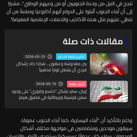
تنجح في النيل من وحدة الجنوبيين أو من وعيهم الوطني"، مشيرًا
إلى أن أبناء الجنوب أثبتوا على الدوام أنهم أكثروعيًا وصلابةً من أن
تنطلي عليهم مثل هذه الأكاذيب والحملات الإعلامية المغرضة".
مقالات ذات صلة
2026-05-25
تقارير نشرة الاخبار
بين مغدوشة وعنقون… هكذا كاد إشكال
فردي أن يشعل توتراً مذهبياً
2026-05-10
أخبار دولية
إيران: سنرد بشكل "حاسم وفوري" على وجود
سفن فرنسية وبريطانية في مضيق هرمز
وختم بالتأكيد أن "أبناء البيسارية، كما أبناء الجنوب عمومًا،
سيبقون موحدين ومتضامنين في مواجهة مختلف أشكال
العدووان، سواء كان عدوانًا عسسكريًا يستهدف الأرض والإنسان،