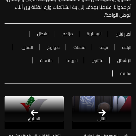
أم عدوانًا إعلاميًا يهدف إلى بث الشائعات وزرع الفتنة بين أبناء
الوطن الواحد".
البيسارية
مزاعم
اشكال
أخبار لبنان
البلدة
نتيجة
منصات
صواريخ
المنازل:
الإشكال
عائلتين
لديهما
خلافات
سابقة
التالي
السابق
رئيس الحكومة: اخترنا طريق
اتحاد النقابات السياحية بحث مع