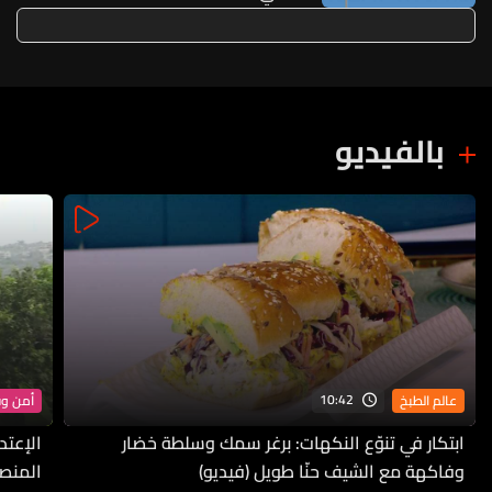
بالفيديو
10:42
عالم الطبخ
أمن و
ابتكار في تنوّع النكهات: برغر سمك وسلطة خضار
الإعتد
وفاكهة مع الشيف حنّا طويل (فيديو)
المنص