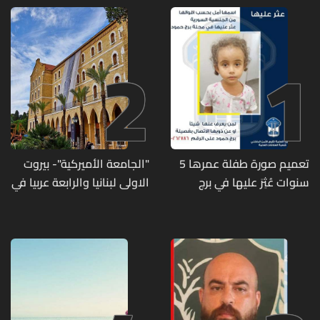
2
1
تعميم صورة طفلة عمرها 5
"الجامعة الأميركية"- بيروت
سنوات عُثِرَ عليها في برج
الاولى لبنانيا والرابعة عربيا في
حمود
تصنيف UNIRANKS للعام
2027