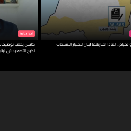
أخبار دولية
لخيام... لماذا اختارهما لبنان لاختبار الانسحاب
كاتس يطلب توضيحات 
تكبح التصعيد في لبنا