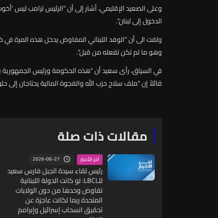
وعلى
الصعيد
الإقليمي،
أشار
إلى
أن
"
الرئيس
ترامب
ليس
'
أخوت
الدخول
إلى
لبنان"
.
ولفت
الى
أن
"
الوفد
اللبناني
المفاوض
يدخل
هذه
المرة
في
ظ
وهو
ما
لم
تكن
تفعله
من
قبل"
.
في
السياق،
رأى
سعيد
أن
"
هذه
الحكومة
ورئيس
الجمهورية
ب
قائلاً
إن
"
ملف
سلاح
حزب
الله
والفجوة
المالية
يحتاجان
إلى
حلو
مقالات ذات صلة
2026-06-27
آخر الأخبار
رئيس لقاء سيدة الجبل فارس سعيد
للـLBCI: لو كانت الدولة اللبنانية
تفاوض وحدها من دون الولايات
المتحدة ربما لكانت عاجزة عن
تحقيق انسحاب إسرائيل وإبرامم