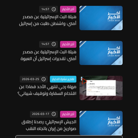
14:57
آخر الأخبار
هيئة البث الإسرائيلية عن مصدر
أمني: واشنطن طلبت من إسرائيل
عدم التصعيد خشية أن يؤثر ذلك
على مفاوضات روما
14:57
آخر الأخبار
هيئة البث الإسرائيلية عن مصدر
أمني: تقديرات إسرائيل أن العبوة
الناسفة في مجدل زون زرعت قبل
وقف إطلاق النار
2026-03-25
تقارير نشرة الاخبار
مهلة رجي تنتهي الأحد فماذا عن
اقتحام السفارة وتوقيف شيباني؟
2026-03-17
آخر الأخبار
الجيش الإسرائيليّ: رصدنا إطلاق
صواريخ من إيران باتجاه النقب
والبحر الميت ومنظومة الدفاع