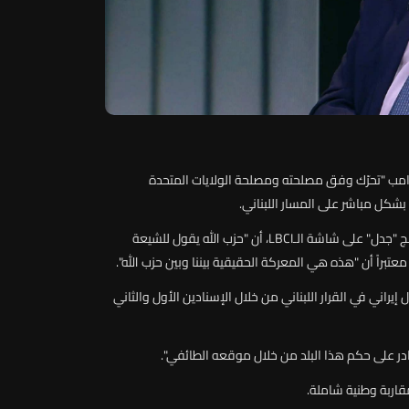
امب
"
تحرّك
وفق
مصلحته
ومصلحة
الولايات
المتحدة
بشكل
مباشر
على
المسار
اللبناني
.
ج
"
جدل"
على
شاشة
الـ
LBCI
،
أن
"
حزب
الله
يقول
للشيعة
معتبراً
أن
"
هذه
هي
المعركة
الحقيقية
بيننا
وبين
حزب
الله"
.
ل
إيراني
في
القرار
اللبناني
من
خلال
الإسنادين
الأول
والثاني
در
على
حكم
هذا
البلد
من
خلال
موقعه
الطائفي"
.
قاربة
وطنية
شاملة
.