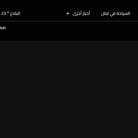
o
بيروت
28
o
السياحة في لبنان
أخبار أخرى
البقاع
23
o
الجنوب
25
ish
o
الشمال
26
o
جبل لبنان
25
o
كسروان
27
o
متن
27
o
بيروت
28