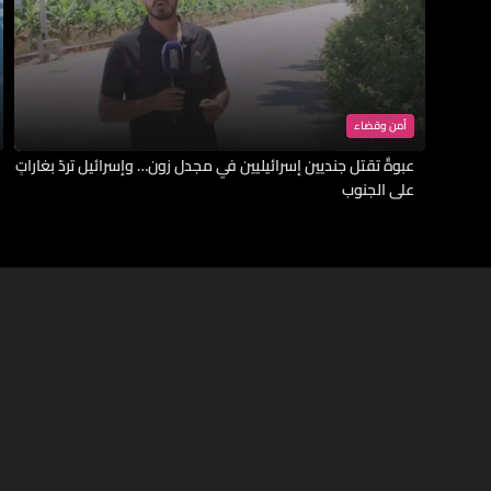
أمن وقضاء
عبوةٌ تقتل جنديين إسرائيليين في مجدل زون… وإسرائيل تردّ بغاراتٍ
على الجنوب