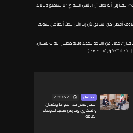
'
"
،
لافتاً
إلى
أنه
يدرك
أن
الرئيس
السوري
"
لا
يستطيع
ولا
يريد
روف
أفضل
من
السابق
لأن
إسرائيل
تبحث
أيضاً
عن
تسوية،
اقيان"،
معرباً
عن
ارتياحه
لتمديد
ولاية
مجلس
النواب
لسنتين،
ل
قد
لا
تتحقق
قبل
عامين"
.
2026-05-21
أخبار لبنان
الحجار عرض مع الحواط وكنعان
والمكاري وفارس سعيد للأوضاع
العامة