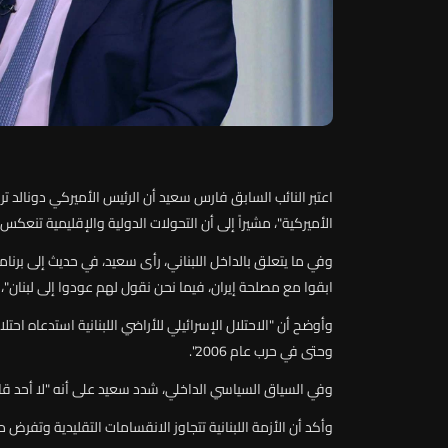
اعتبر
النائب
السابق
فارس
سعيد
أن
الرئيس
الأميركي
دونالد
تر
الأميركية"،
مشيراً
إلى
أن
التحولات
الدولية
والإقليمية
تنعكس
وفي
ما
يتعلق
بالداخل
اللبناني،
رأى
سعيد،
في
حديث
إلى
برنام
ابقوا
مع
مصلحة
إيران،
فيما
نحن
نقول
لهم
عودوا
إلى
لبنان"،
وأوضح
أن
"
الاحتلال
الإسرائيلي
للأراضي
اللبنانية
استدعاه
احتلا
وحتى
في
حرب
عام
2006".
وفي
السياق
السياسي
الداخلي،
شدد
سعيد
على
أنه
"
لا
أحد
قا
وأكد
أن
الأزمة
اللبنانية
تتجاوز
الانقسامات
التقليدية
وتفرض
م