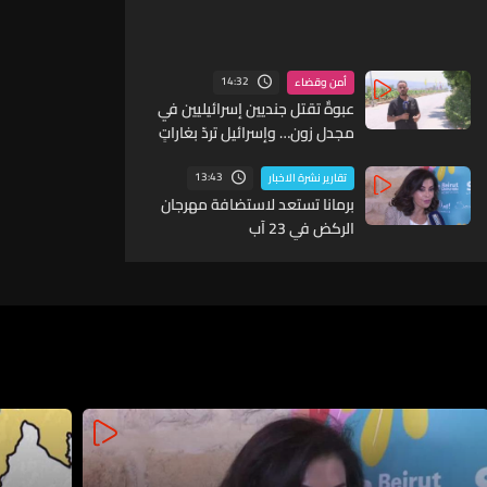
14:32
أمن وقضاء
عبوةٌ تقتل جنديين إسرائيليين في
مجدل زون… وإسرائيل تردّ بغاراتٍ
على الجنوب
13:43
تقارير نشرة الاخبار
برمانا تستعد لاستضافة مهرجان
الركض في 23 آب