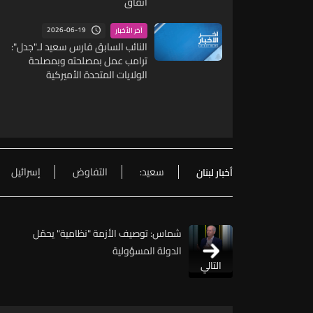
اتفاق
2026-06-19
آخر الأخبار
النائب السابق فارس سعيد لـ"جدل":
ترامب عمل بمصلحته وبمصلحة
الولايات المتحدة الأميركية
سعيد:
التفاوض
إسرائيل
أخبار لبنان
شماس: توصيف الأزمة "نظامية" يحمّل
الدولة المسؤولية
التالي