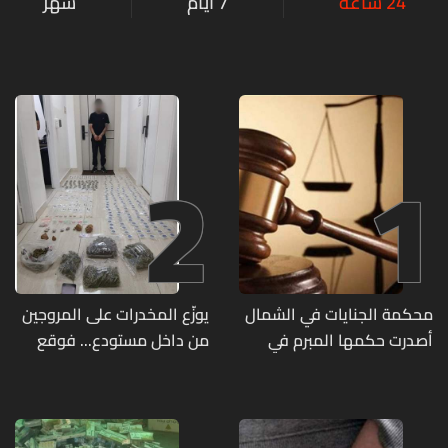
24 ساعة
7 أيام
شهر
2
1
محكمة الجنايات في الشمال
يوزّع المخدرات على المروجين
أصدرت حكمها المبرم في
من داخل مستودع... فوقع
جريمة قتل الشابة ريا فرنسوا
في قبضة مفرزة استقصاء
الشدياق في مزيارة
جبل لبنان