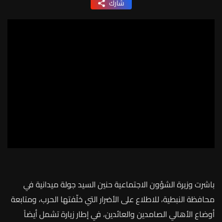
شارك
باشرت
وزيرة
الشؤون
الاجتماعية
حنين
السيد
جولة
ميدانية
في
محافظة
النبطية،
للاطلاع
على
الأضرار
التي
خلّفتها
الحرب،
ومتابعة
أوضاع
الأهالي
الصامدين
والعائدين،
في
إطار
زيارة
تشمل
أيضاً