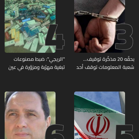
4
3
بحقّه 20 مذكّرة توقيف...
"الريجي": ضبط مصنوعات
شعبة المعلومات توقف أحد
تبغية مهرّبة ومزوّرة في عين
المطلوبين الخطيرين
بورضاي وبدنايل والفرزل
6
5