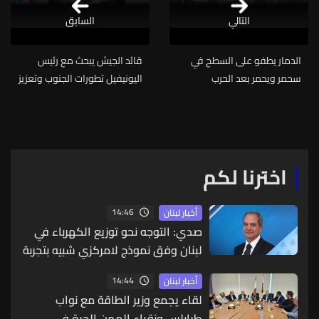
التالي
السابق
الدمار يطفو على السطح في
قائد الجيش يبحث مع رئيس
سحمر ويحمر بعد الحرب
اليونيفيل تطورات الجنوب وتعزيز
الإسرائيلية على لبنان
التعاون
اخترنا لكم
14:46
أخبار لبنان
صدي: التوجه نحو توزيع الكهرباء في
لبنان وفق نموذج لامركزي شبيه بتجربة
زحلة
14:44
أخبار لبنان
لقاء يجمع وزير الطاقة مع نواب
طرابلس ونقباء المهن الحرة في