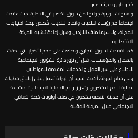
كفررمان
ومدينة
صور
.
واستهلت
الوزيرة
جولتها
من
سوق
الخضار
في
النبطية،
حيث
عقدت
اجتماعاً
مع
رؤساء
البلديات
واتحاد
البلديات،
خُصص
لبحث
احتياجات
المدينة،
ولا
سيما
ملف
النازحين
وسبل
إعادة
تنشيط
الحركة
الاقتصادية
.
كما
تفقدت
السوق
التجاري
واطلعت
على
حجم
الأضرار
التي
لحقت
بالمحال
والمؤسسات،
قبل
أن
تزور
دائرة
الشؤون
الاجتماعية
للاطلاع
على
سير
العمل
والخدمات
المقدمة
للمواطنين
.
وفي
ختام
الجولة،
أكدت
السيد
أن
الوزارة
تعمل
على
إطلاق
خطوات
عملية
لدعم
المتضررين
وتعزيز
برامج
الحماية
الاجتماعية،
مشددة
على
أن
مدينة
النبطية
ستكون
في
صلب
أولويات
خطة
التعافي
الاجتماعي
خلال
المرحلة
المقبلة
.