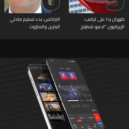
طهران ردا على ترامب:
البراكس: بدء تسليم مادتي
الإيرانيون "لاعبو شطرنج
البنزين والمازوت
محترفون"