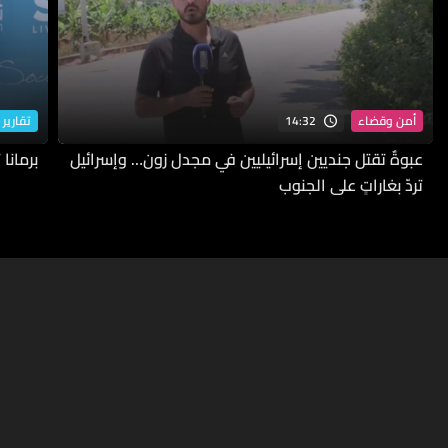
14:32
أمن وقضاء
تقارير 
عبوةٌ تقتل جنديين إسرائيليين في مجدل زون… وإسرائيل
برمانا
تردّ بغاراتٍ على الجنوب