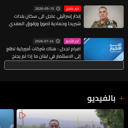
2026-05-15
خبر عاجل
إنذار إسرائيلي عاجل الى سكان بلدات
شبريحا وحمادية (صور) وزقوق المفدي
ومعشوق والحوش
2026-07-24
آخر الأخبار
افرام لجدل : هناك شركات أميركية تطلع
إلى الاستثمار في لبنان ما إذا لم يجنح
الأخير نحو حرب جديدة في الأيّام القليلة
المقبلة وعملية الاستثمارات قد تكون
أسرع ممّا نتوقّع
بالفيديو