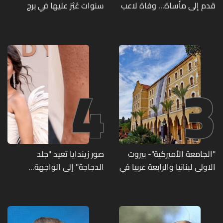
قدم إلى مأساة... وفاة لاعب
سنوات عُثِرَ عليها في برج
وإصابة 12 آخرين
حمود
4
3
"الجامعة الأميركية"- بيروت
صور زيندايا تعيد "جلد
الاولى لبنانيا والرابعة عربيا في
الدجاجة" إلى الواجهة...
تصنيف UNIRANKS للعام
وطبيبة تكشف الأسباب
2027
وطرق العلاج