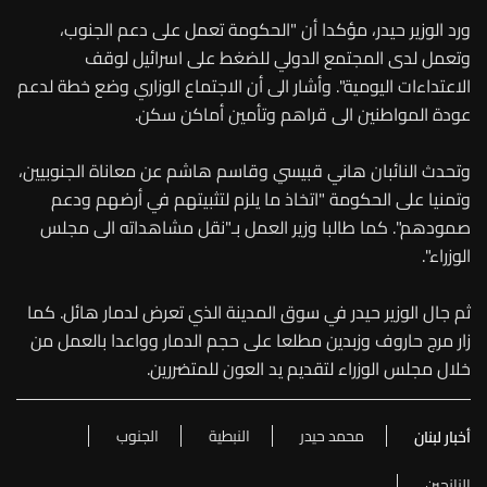
ورد الوزير حيدر، مؤكدا أن "الحكومة تعمل على دعم الجنوب،
وتعمل لدى المجتمع الدولي للضغط على اسرائيل لوقف
الاعتداءات اليومية". وأشار الى أن الاجتماع الوزاري وضع خطة لدعم
عودة المواطنين الى قراهم وتأمين أماكن سكن.
وتحدث النائبان هاني قبيسي وقاسم هاشم عن معاناة الجنوبيين،
وتمنيا على الحكومة "اتخاذ ما يلزم لتثبيتهم في أرضهم ودعم
صمودهم". كما طالبا وزير العمل بـ"نقل مشاهداته الى مجلس
الوزراء".
ثم جال الوزير حيدر في سوق المدينة الذي تعرض لدمار هائل. كما
زار مرج حاروف وزبدين مطلعا على حجم الدمار وواعدا بالعمل من
خلال مجلس الوزراء لتقديم يد العون للمتضررين.
محمد حيدر
النبطية
الجنوب
أخبار لبنان
النازحين