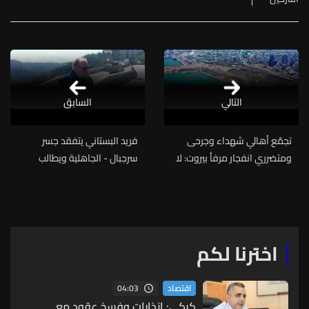
التالي
السابق
تجمّع أهالي شهداء وجرحى
فريد البستاني يتفقد جسر
ومتضرري انفجار مرفأ بيروت: لا
سرجبال - الجاهلية ويطالب
نعوّل كثيراً على القرار الظني
بالإسراع في تدعيمه حفاظاً على
المتوقع صدوره قريباً
السلامة العامة
اخترنا لكم
04:03
اقتصاد
كركي: إنذارات وفسخ عقود مع