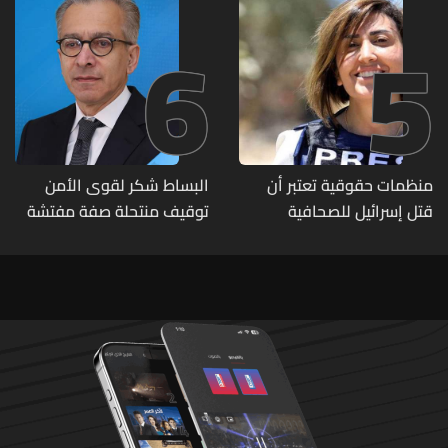
6
5
منظمات حقوقية تعتبر أن
البساط شكر لقوى الأمن
قتل إسرائيل للصحافية
توقيف منتحلة صفة مفتشة
اللبنانية آمال خليل يرقى الى
في وزارة الاقتصاد: أي زيارات
"جريمة حرب"
تفتيشية تقوم بها الوزارة تتم
حصراً عبر المفتشين الرسميين