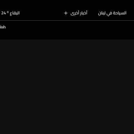
o
بيروت
29
o
السياحة في لبنان
أخبار أخرى
البقاع
24
o
الجنوب
27
ish
o
الشمال
28
o
جبل لبنان
26
o
كسروان
28
o
متن
28
o
بيروت
29