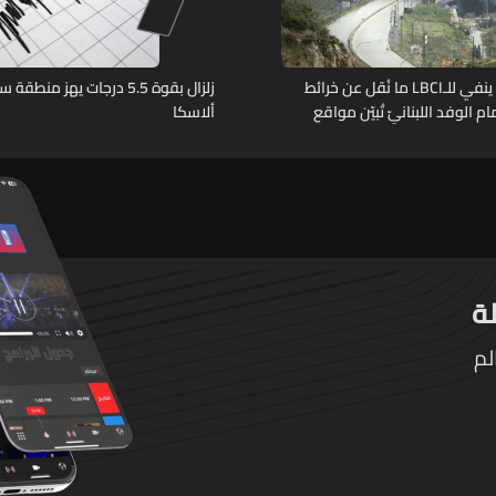
مصدر عسكريّ ينفي للـLBCI ما نُقل عن خرائط
زلزال بقوة 5.5 درجات يهز منط
م الوفد اللبنانيّ تُبيّن مواقع
ألاسكا
ومنشآت تحت الأرض
لم