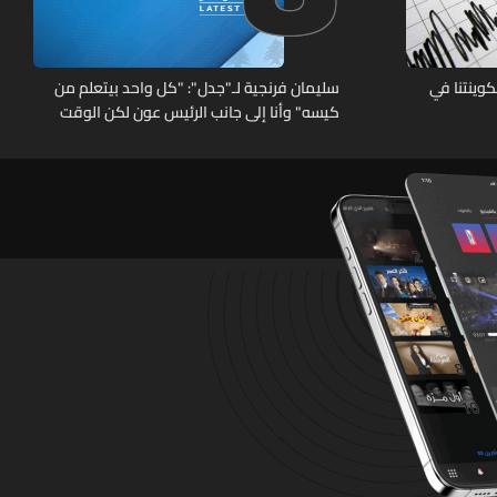
قة سكوينتنا في
سليمان فرنجية لـ"جدل": "كل واحد بيتعلم من
كيسه" وأنا إلى جانب الرئيس عون لكن الوقت
وحصانتنا ووحدتنا الداخلية وتفاهمنا هي الحل
وعلينا أن نتعلم مما يحصل في المنطقة ونستفيد
منه