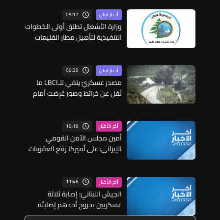
09:17
أخبار لبنان
وزارة الأشغال تطلق أولى الخطوات
التنفيذية لتأهيل مطار القليعات
تمهيداً لإعادة تشغيله
09:39
أخبار لبنان
مصدر عسكريّ ينفي للـLBCI ما
نُقل عن خرائط وصور عُرِضت أمام
الوفد اللبنانيّ تُبيّن مواقع مراكز
قيادية ومنشآت تحت الأرض
10:18
آخر الأخبار
أمين مجلس الأمن القومي
الإيراني: على أميركا رفع العقوبات
ودفع تعويضات عن الحربين
الأخيرتين اللتين شنتهما علينا
11:46
آخر الأخبار
الجيش اللبنانيّ: إصابة ثلاثة
عسكريين بجروح أحدهم إصابتُه
متوسطة أثناء عملهم على تفكيك