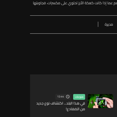
م عما إذا كانت كعكة الأرز تحتوي على مكسرات، فجاوبتها
مديرة
12:44
منوعات
في هذا البلد... اكتشاف نوع جديد
من الضفادع!