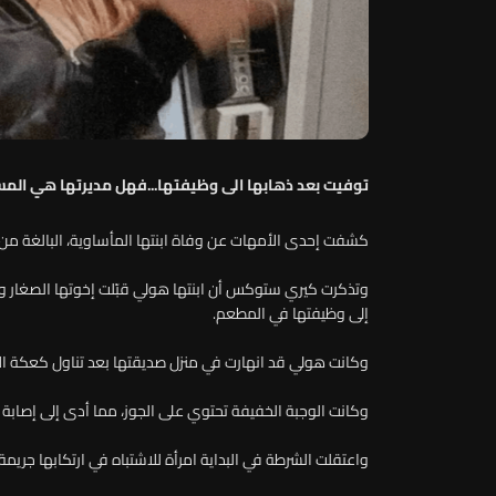
توفيت بعد ذهابها الى وظيفتها...فهل مديرتها هي الم
كشفت إحدى الأمهات عن وفاة ابنتها المأساوية، البالغة من العمر 17 عامًا بسبب رد ف
وتذكرت كيري ستوكس أن ابنتها هولي قبّلت إخوتها الصغار و
إلى وظيفتها في المطعم.
وكانت هولي قد انهارت في منزل صديقتها بعد تناول كعكة ال
وكانت الوجبة الخفيفة تحتوي على الجوز، مما أدى إلى إصابة 
واعتقلت الشرطة في البداية امرأة للاشتباه في ارتكابها جريم