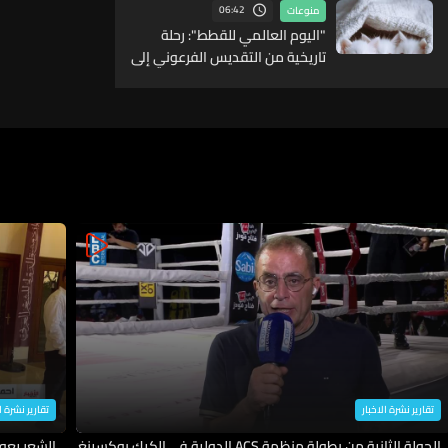
06:42
منوعات
"اليوم العالمي للقطط": رحلة
تاريخية من التقديس الفرعوني إلى
أيقونة العصر الحديث
تقارير نشرة الاخبار
تقارير نشرة ا
الجولة الثانية من بطولة منظمة ACS الدولية في الكيك بوكسينغ
الشعر يعو