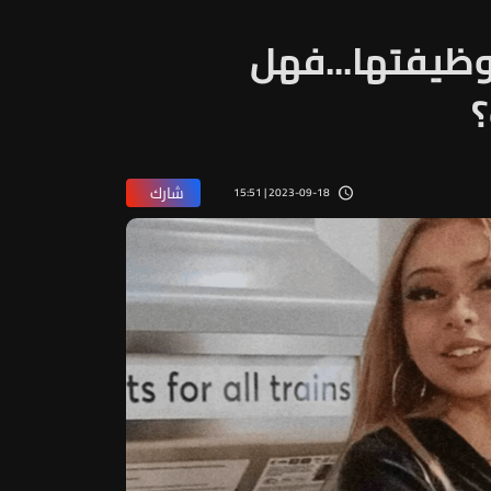
وظيفتها...فهل
؟
شارك
2023-09-18 | 15:51