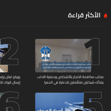
الأكثر قراءة
2
1
6
5
مكتب مكافحة الاتجار بالأشخاص وحماية الآداب
رويترز: لبنان 
يفكّك شبكتين منظّمتين للدعارة في الحمرا
إرسال قوات للت
ويوقف متورطين