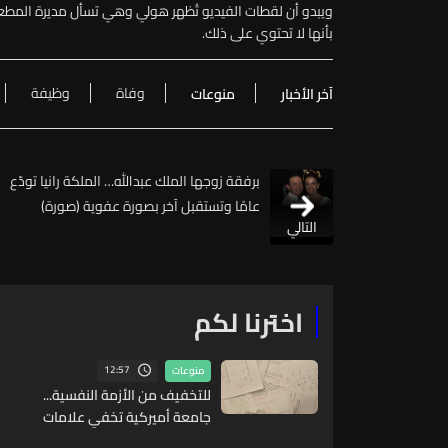
ويبدو أن لقطات الفيديو تُظهر هولي وهي تسأل مديرة المطع
بأنها لا تحتوي على ذلك.
وفاة
وظيفة
آخر الأخبار
منوعات
برفقة زوجها الملك عبدالله… الملكة رانيا تودّع
عامًا وتستقبل آخر بصورة عفوية (صورة)
التالي
اخترنا لكم
12:57
منوعات
للتخفيف من الأزمة النفسية...
جامعة أميركية تخفي علامات
الطلاب!