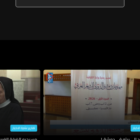
ذخائر غير منفجرة في بلدة زوطر
الغربية - النبطية
لاخبار
تقارير نشرة الاخبار
د إلى بيته في دمشق!
مسيحيو الضفة الغربية