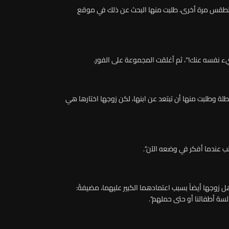
ألت حماتي البالغة من العمر 77 عاماً عن الطقس مرة أخرى، طلبت منها البحث عن ذلك في موقع
ء نفسه عنك!"، ثم أغلقت المجموعة على الفور.
لة وطلبت منها أن تبتعد عن ابنها، لكن زوجها اختارها هي
نب عندما أفكر في وضعه الآن".
 زوجها أيضاً بسبب اعتمادهما الكبير عليهما، مضيفةً:
لسة أطفالنا أو حتى حملهم".