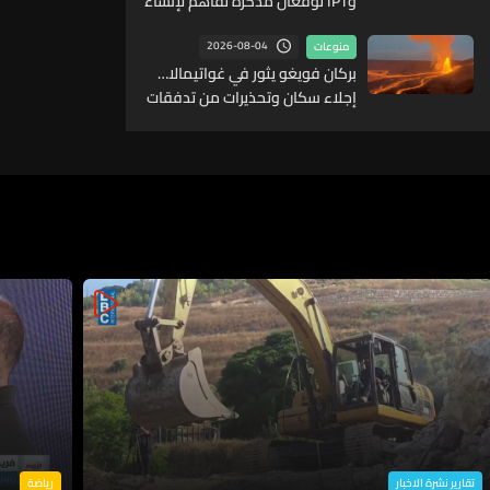
وIPT توقّعان مذكرة تفاهم لإنشاء
مركز متطور للتنقل الكهربائي
2026-08-04
منوعات
بركان فويغو يثور في غواتيمالا…
إجلاء سكان وتحذيرات من تدفقات
بركانية خطيرة
تقارير نشرة الاخبار
رياضة