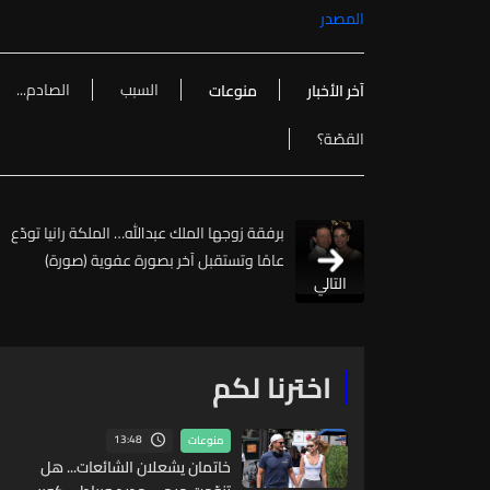
المصدر
السبب
الصادم...
آخر الأخبار
منوعات
القصّة؟
برفقة زوجها الملك عبدالله… الملكة رانيا تودّع
عامًا وتستقبل آخر بصورة عفوية (صورة)
التالي
اخترنا لكم
13:48
منوعات
خاتمان يشعلان الشائعات... هل