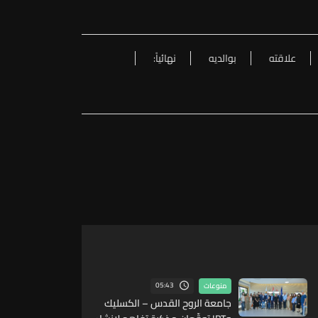
علاقته
بوالديه
نهائياً:
05:43
منوعات
جامعة الروح القدس – الكسليك