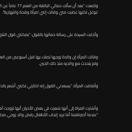
وتابعت: "بعد أن س
غوغل لكنها غضبت مني وقالت إنني امرأة وقحة وانتهازية".
وأجابت السيدة على رسالة حماتها بالقول: "يمكنني قول الشي
وقالت المرأة إن والدة زوجها تصلت بها قبل أسبوعين من العط
ولم يتحدث مع والديه منذ ذلك الحين.
وأضافت المرأة: "يسعدني القول إنه اختارني لكنني أشعر بالذ
وأشارت المراة إلى أنها شعرت في بعض الأحيان أنها تزوجت أهل
"عندما أخبرناهما أننا نريد إنجاب الأطفال رفض والد زوجي مجا