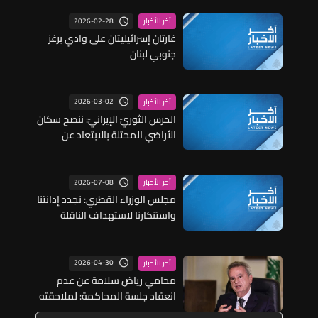
2026-02-28
آخر الأخبار
غارتان إسرائيليتان على وادي برغز
جنوبي لبنان
2026-03-02
آخر الأخبار
الحرس الثوريّ الإيرانيّ: ننصح سكان
الأراضي المحتلة بالابتعاد عن
القواعد العسكرية والمراكز الأمنية
والحكومية
2026-07-08
آخر الأخبار
مجلس الوزراء القطري: نجدد إدانتنا
واستنكارنا لاستهداف الناقلة
القطرية الركيات أثناء عبورها قرب
مضيق هرمز ونطالب إيران بوقف
هذه الممارسات الخطيرة ونحتفظ
2026-04-30
آخر الأخبار
بحقنا باتخاذ ما نراه مناسبا لحماية
محامي رياض سلامة عن عدم
مصالحنا
انعقاد جلسة المحاكمة: لملاحقته
أﻣﺎم ﺟﮭﺘﯿﻦ ﻗﻀﺎﺋﯿﺘﯿﻦ ﺟﺰاﺋﯿﺘﯿﻦ