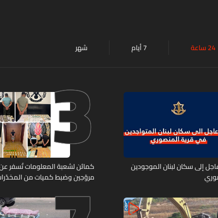
24 ساعة
7 أيام
شهر
3
 عاجل إلى سكان لبنان الموجودين
صوري
مروّجين وضبط كميات من المخدّرا