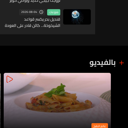
تزوّجت جيجي حديد وبرادلي كوبر
سراً؟
2026-08-04
منوعات
قنديل بحر يكسر قواعد
الشيخوخة… كائن قادر على العودة
إلى طفولته مرارًا
بالفيديو
عالم الطبخ