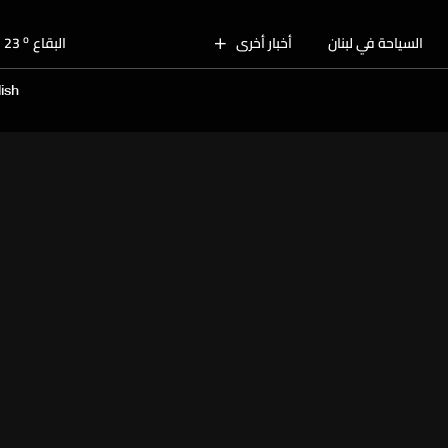
o
بيروت
28
o
السياحة في لبنان
أخبار أخرى
البقاع
23
o
الجنوب
27
ish
o
الشمال
26
o
جبل لبنان
23
o
كسروان
26
o
متن
26
o
بيروت
28