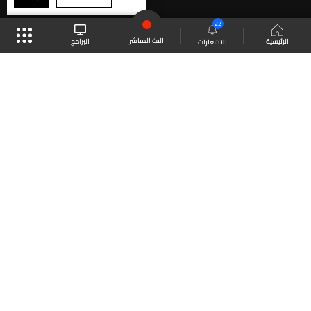
22
البث المباشر
البرامج
الرئيسية
الاشعارات
موقع البرامج
الجدول
البث المباشر
العودة للأعلى
انضم الى ملايين المتابعين
LBCI Lebanon
LBCI News