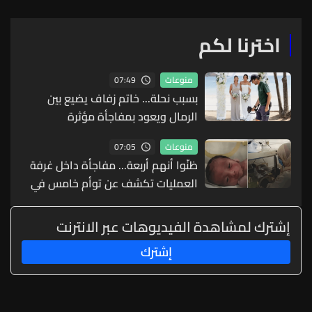
اخترنا لكم
07:49
منوعات
بسبب نحلة... خاتم زفاف يضيع بين
الرمال ويعود بمفاجأة مؤثرة
07:05
منوعات
ظنّوا أنهم أربعة... مفاجأة داخل غرفة
العمليات تكشف عن توأم خامس في
ولادة نادرة
إشترك لمشاهدة الفيديوهات عبر الانترنت
إشترك