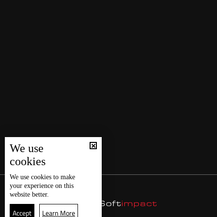
We use
cookies
We use
cookies
to make
your experience on this
website better.
Accept
Learn More