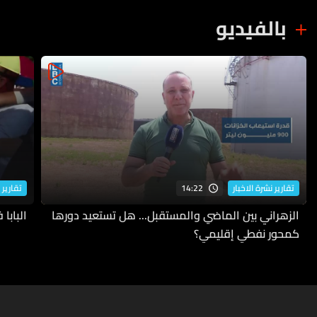
بالفيديو
14:22
تقارير نشرة الاخبار
تقارير 
الزهراني بين الماضي والمستقبل... هل تستعيد دورها
البابا
كمحور نفطي إقليمي؟