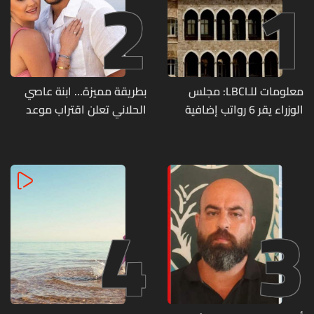
2
1
معلومات للـLBCI: مجلس
بطريقة مميزة… ابنة عاصي
الوزراء يقر 6 رواتب إضافية
الحلاني تعلن اقتراب موعد
لموظفي القطاع العام
زفافها
وصرف الفروقات بأثر رجعي
منذ آذار
4
3