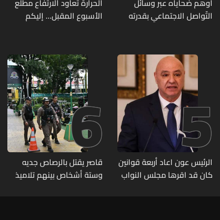
أوهم ضحاياه عبر وسائل
الحرارة تعاود الارتفاع مطلع
التّواصل الاجتماعي بقدرته
الأسبوع المقبل... إليكم
على تسليمهم مطابخ
تفاصيل الطقس
و"أعمال نجارة"... هل من
وقع ضحيّة أعماله؟
6
5
الرئيس عون اعاد أربعة قوانين
قاصر يقتل بالرصاص جديه
كان قد اقرها مجلس النواب
وستة أشخاص بينهم تلاميذ
لاعادة النظر فيها
في مدرسته بتايلاند