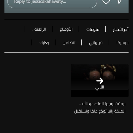
الأوضاع
الراهنة...
آخر الأخبار
منوعات
جيسيكا
قهواتي
تتضامن
بعلبك
التالي
برفقة زوجها الملك عبدالله…
الملكة رانيا تودّع عامًا وتستقبل
آخر بصورة عفوية (صورة)