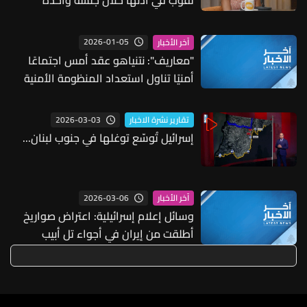
ثقوب في أذنها خلال جلسة واحدة
2026-01-05
آخر الأخبار
"معاريف": نتنياهو عقد أمس اجتماعًا
أمنيًا تناول استعداد المنظومة الأمنية
للقتال على جبهات إيران واليمن ولبنان
وغزة
2026-03-03
تقارير نشرة الاخبار
إسرائيل تُوسّع توغلها في جنوب لبنان...
2026-03-06
آخر الأخبار
وسائل إعلام إسرائيلية: اعتراض صواريخ
أطلقت من إيران في أجواء تل أبيب