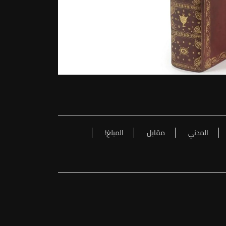
المدني
مقابل
المبلغ!