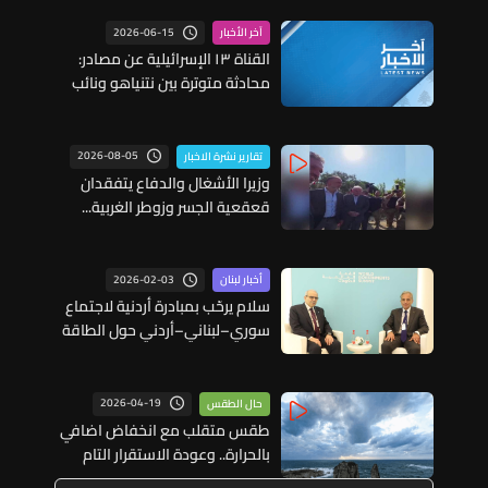
2026-06-15
آخر الأخبار
القناة ١٣ الإسرائيلية عن مصادر:
محادثة متوترة بين نتنياهو ونائب
الرئيس الأميركي تناولت وجود
إسرائيل في لبنان
2026-08-05
تقارير نشرة الاخبار
وزيرا الأشغال والدفاع يتفقدان
قعقعية الجسر وزوطر الغربية...
إليكم التفاصيل
2026-02-03
أخبار لبنان
سلام يرحّب بمبادرة أردنية لاجتماع
سوري–لبناني–أردني حول الطاقة
2026-04-19
حال الطقس
طقس متقلب مع انخفاض اضافي
بالحرارة.. وعودة الاستقرار التام
الثلاثاء