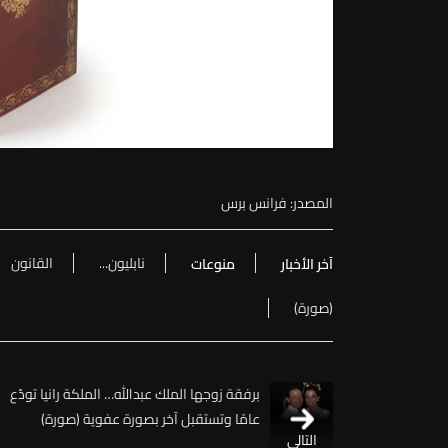
المصدر: فرانس برس
نابليون...
القانون
آخر الأخبار
منوعات
(صورة)
برفقة زوجها الملك عبدالله… الملكة رانيا تودّع
عامًا وتستقبل آخر بصورة عفوية (صورة)
التالي