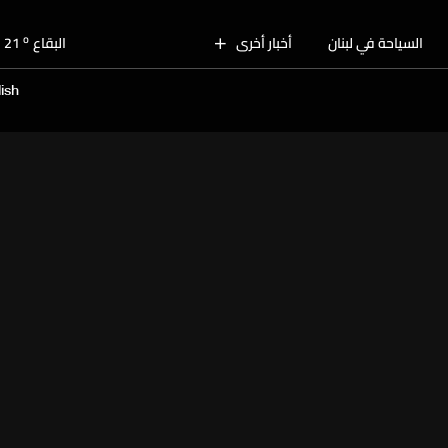
o
بيروت
28
o
السياحة في لبنان
أخبار أخرى
البقاع
21
o
الجنوب
27
ish
o
الشمال
26
o
جبل لبنان
22
o
كسروان
26
o
متن
26
o
بيروت
28