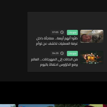
07:05
منوعات
ظنّوا أنهم أربعة... مفاجأة داخل
غرفة العمليات تكشف عن توأم
خامس في ولادة نادرة
04:29
منوعات
من الحانات إلى المهرجانات… العالم
يرفع الكؤوس احتفالاً باليوم
العالمي للبيرة