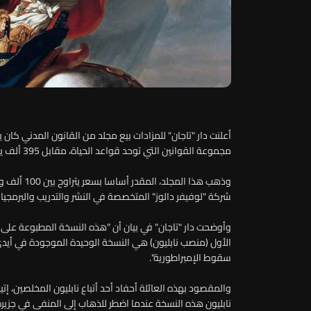
أعلنت دار "تاجان" للمزادات بيع مجلد من القانون المدني كان يع
مجموعة القوانين التي توحد قواعد الحياة، مقابل 395 ألف يورو يوم الخميس في باريس.
شركة "لوفيفر دالوز" المتخصصة في النشر والتدريب والبرمجي
وأوضحت دار "تاجان" في بيان أن "هذه النسخة المطبوعة على 
الأول (منصب نابليون) هي النسخة الوحيدة الموجودة في أيد
سقوط الإمبراطورية".
والمقصود بهذه العائلة أحفاد أحد أتباع نابليون المخلصين، إ
نابليون هذه النسخة عندما اضطر للذهاب إلى المنفى في جزيرة إلبا