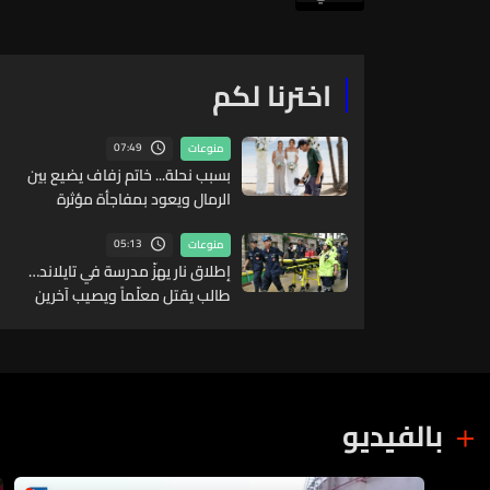
اخترنا لكم
07:49
منوعات
بسبب نحلة... خاتم زفاف يضيع بين
الرمال ويعود بمفاجأة مؤثرة
05:13
منوعات
إطلاق نار يهزّ مدرسة في تايلاند…
طالب يقتل معلّماً ويصيب آخرين
قبل أن ينهي حياته
بالفيديو