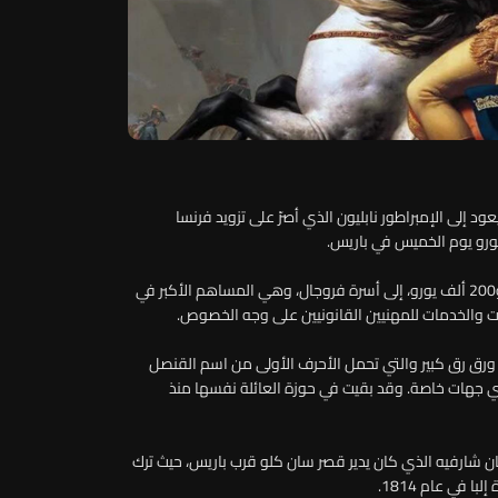
ود إلى الإمبراطور نابليون الذي أصرّ على تزويد فرنسا
وذهب هذا المجلد، المقدر أساسا بسعر يتراوح بين 100 ألف و200 ألف يورو، إلى أسرة فروجال، وهي المساهم الأكبر في
ات والخدمات للمهنيين القانونيين على وجه الخصوص.
ورق رق كبير والتي تحمل الأحرف الأولى من اسم القنصل
ي جهات خاصة. وقد بقيت في حوزة العائلة نفسها منذ
تيان شارفيه الذي كان يدير قصر سان كلو قرب باريس، حيث ترك
 في عام 1814.