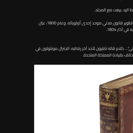
 اليد، بيعت مع المجلد.
وعندما تولى نابليون بونابرت السلطة في عام 1799، جعل من تطوير قانون مدني موحد إحدى أولوياته. وعام 1800، عيّن
آذار 1804.
... كلام قاله نابليون لأحد آخر رفاقه، الجنرال مونتولون في