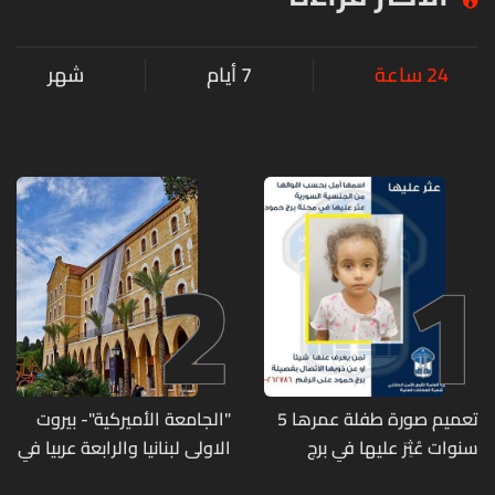
24 ساعة
7 أيام
شهر
2
1
تعميم صورة طفلة عمرها 5
"الجامعة الأميركية"- بيروت
سنوات عُثِرَ عليها في برج
الاولى لبنانيا والرابعة عربيا في
حمود
تصنيف UNIRANKS للعام