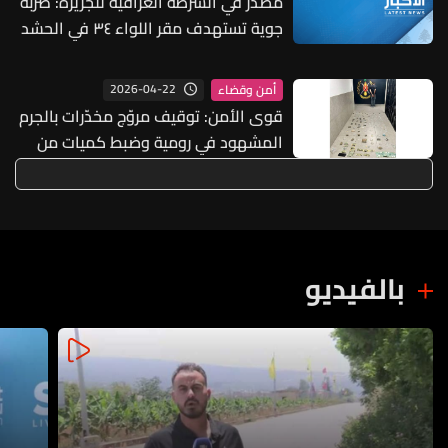
مصدر في الشرطة العراقية للجزيرة: ضربة
جوية تستهدف مقر اللواء ٣٤ في الحشد
الشعبي بالموصل
2026-04-22
أمن وقضاء
قوى الأمن: توقيف مروّج مخدّرات بالجرم
المشهود في رومية وضبط كميات من
المواد المخدّرة
بالفيديو