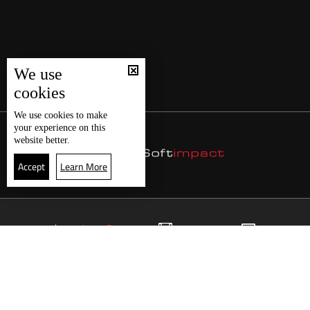
We use
cookies
We use
cookies
to make
your experience on this
website better.
Accept
Learn More
28
البث المباشر
البرامج
الرئيسية
موقع البرامج
الجدول
البث المباشر
العودة للأعلى