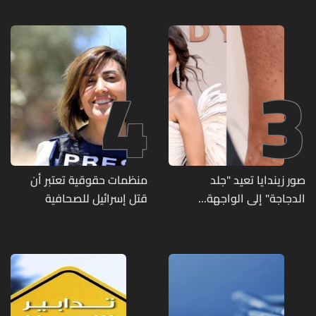
2027
4
3
صور زيندايا تعيد "جلد
منظمات حقوقية تعتبر أن
الدجاجة" إلى الواجهة...
قتل إسرائيل للصحافية
وطبيبة تكشف الأسباب
اللبنانية آمال خليل يرقى الى
وطرق العلاج
"جريمة حرب"