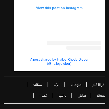
View this post on Instagram
A post shared by Hailey Rhode Bieber
(@haileybieber)
أم"...
لحظات
آخر الأخبار
منوعات
مميزة
هايلي
وابنها
(صور)