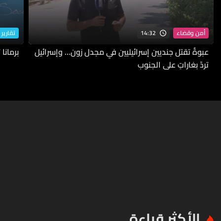
14:32
أمن وقضاء
تقارير 
عبوةٌ تقتل جنديين إسرائيليين في مجدل زون… وإسرائيل
برمانا
تردّ بغاراتٍ على الجنوب
الأكثر قراءة