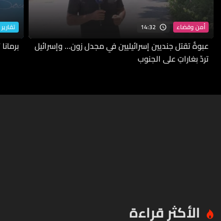
14:32
أمن وقضاء
تقارير 
عبوةٌ تقتل جنديين إسرائيليين في مجدل زون… وإسرائيل
برمانا
تردّ بغاراتٍ على الجنوب
الأكثر قراءة