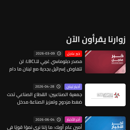
زوارنا يقرأون الآن
2026-03-09
خبر عاجل
مصدر دبلوماسي غربي للـLBCI: لن
تتفاوض إسرائيل بجدية مع لبنان ما دام
النظام الإيراني قائماً وما دام حزب الله
موجوداً هذه المرة تسعى إسرائيل إلى
2026-04-28
أخبار لبنان
القضاء على حزب الله
جمعية الصناعيين: القطاع الصناعي تحت
ضغط مزدوج وتعزيز الصناعة مدخل
لإنعاش الاقتصاد
2026-06-04
آخر الأخبار
أمين عام أوبك: ما زلنا نرى نموًا قويًا في