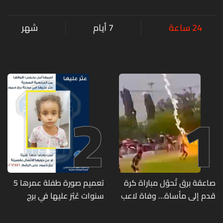
24 ساعة
7 أيام
شهر
2
1
صاعقة برق تُحوّل مباراة كرة
تعميم صورة طفلة عمرها 5
قدم إلى مأساة... وفاة لاعب
سنوات عُثِرَ عليها في برج
وإصابة 12 آخرين
حمود