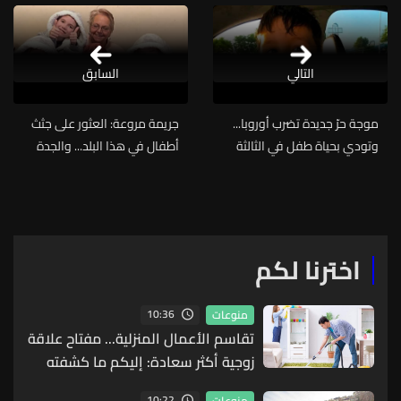
التالي
السابق
موجة حرّ جديدة تضرب أوروبا...
جريمة مروعة: العثور على جثث
وتودي بحياة طفل في الثالثة
أطفال في هذا البلد... والجدة
من عمره داخل سيارة!
وراء مقتلهم!
اخترنا لكم
10:36
منوعات
تقاسم الأعمال المنزلية... مفتاح علاقة
زوجية أكثر سعادة: إليكم ما كشفته
أحدث الدراسات
10:22
منوعات