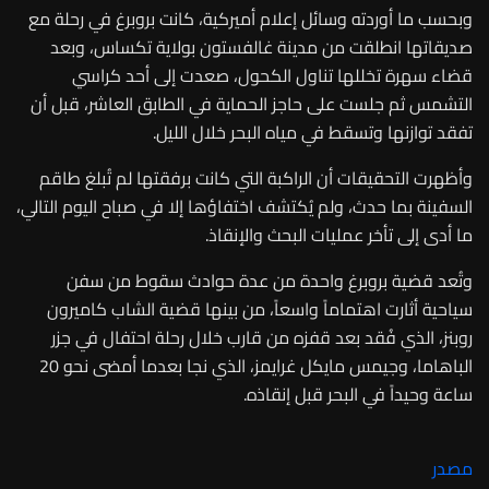
وبحسب ما أوردته وسائل إعلام أميركية، كانت بروبرغ في رحلة مع
صديقاتها انطلقت من مدينة غالفستون بولاية تكساس، وبعد
قضاء سهرة تخللها تناول الكحول، صعدت إلى أحد كراسي
التشمس ثم جلست على حاجز الحماية في الطابق العاشر، قبل أن
تفقد توازنها وتسقط في مياه البحر خلال الليل.
وأظهرت التحقيقات أن الراكبة التي كانت برفقتها لم تُبلغ طاقم
السفينة بما حدث، ولم يُكتشف اختفاؤها إلا في صباح اليوم التالي،
ما أدى إلى تأخر عمليات البحث والإنقاذ.
وتُعد قضية بروبرغ واحدة من عدة حوادث سقوط من سفن
سياحية أثارت اهتماماً واسعاً، من بينها قضية الشاب كاميرون
روبنز، الذي فُقد بعد قفزه من قارب خلال رحلة احتفال في جزر
الباهاما، وجيمس مايكل غرايمز، الذي نجا بعدما أمضى نحو 20
ساعة وحيداً في البحر قبل إنقاذه.
مصدر