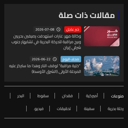
مقالات ذات صلة
2026-07-08
خبر عاجل
وكالة مهر: غارات استهدفت رصيفين بحريين
وبرج مراقبة للحركة البحرية في تشابهار جنوب
شرقي إيران
2026-06-22
صحف اليوم
​ ​"خلية مراقبة" لوقف النار وهذا ما ستركز عليه
المرحلة الأولى (الشرق الأوسط)
أميركية
فقدان
سقوط
البحر
منوعات
رحلة بحرية
سفينة
تحقيقات
فيديو.