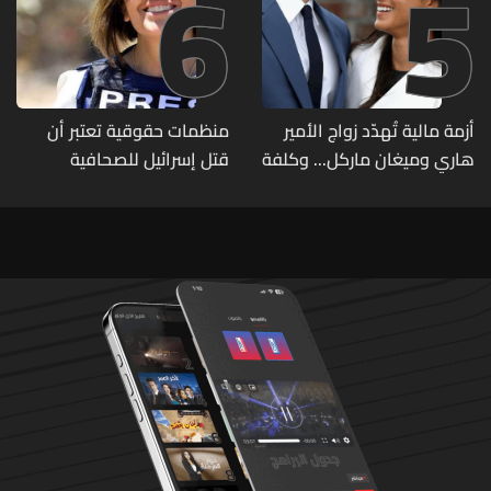
6
5
أزمة مالية تُهدّد زواج الأمير
منظمات حقوقية تعتبر أن
هاري وميغان ماركل... وكلفة
قتل إسرائيل للصحافية
الطلاق تحول دونه
اللبنانية آمال خليل يرقى الى
"جريمة حرب"