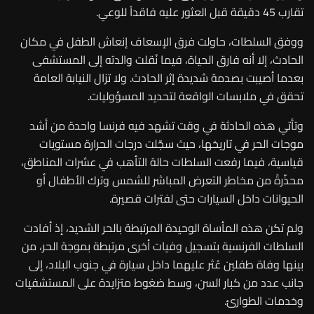
تقارب 45 دقيقة قبل العثور عليه فاقداً للوعي.
ووفق السلطات، حاولت فرق الإسعاف إنعاش الطفل في مكان
الحادث، إلا أنه فارق الحياة، فيما نُقلت والدته إلى المستشفى
بعدما أصيبت بصدمة شديدة إثر الحادث. ولا تزال النيابة العامة
تحقق في ملابسات الواقعة لتحديد المسؤوليات.
وتأتي هذه الحادثة في وقت تشهد فيه فرنسا واحدة من أشد
موجات الحر في تاريخها، حيث سجّلت درجات الحرارة مستويات
قياسية، فيما رفعت السلطات حالة التأهب في عشرات المناطق،
محذّرةً من مخاطر التعرض المباشر للشمس وترك الأطفال أو
الحيوانات داخل السيارات حتى لفترات قصيرة.
ولم تكن هذه المأساة الوحيدة المرتبطة بالحر الشديد، إذ أفادت
السلطات الفرنسية بتسجيل وفيات أخرى مرتبطة بموجة الحر، من
بينها وفاة طفلين عُثر عليهما داخل سيارة في جنوب البلاد، إلى
جانب عدد من كبار السن، وسط ضغوط متزايدة على المستشفيات
وخدمات الطوارئ.