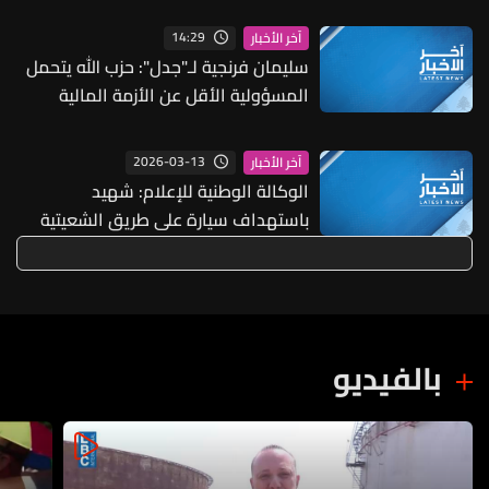
الأزمة السابقة
14:29
آخر الأخبار
سليمان فرنجية لـ"جدل": حزب الله يتحمل
المسؤولية الأقل عن الأزمة المالية
والاقتصادية في لبنان لكنه لم يعرف
كيف يدير الدولة
2026-03-13
آخر الأخبار
الوكالة الوطنية للإعلام: شهيد
باستهداف سيارة على طريق الشعيتية
بالفيديو