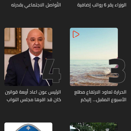
الوزراء يقر 6 رواتب إضافية
التّواصل الاجتماعي بقدرته
لموظفي القطاع العام
على تسليمهم مطابخ
وصرف الفروقات بأثر رجعي
و"أعمال نجارة"... هل من
منذ آذار
وقع ضحيّة أعماله؟
4
3
الحرارة تعاود الارتفاع مطلع
الرئيس عون اعاد أربعة قوانين
الأسبوع المقبل... إليكم
كان قد اقرها مجلس النواب
تفاصيل الطقس
لاعادة النظر فيها