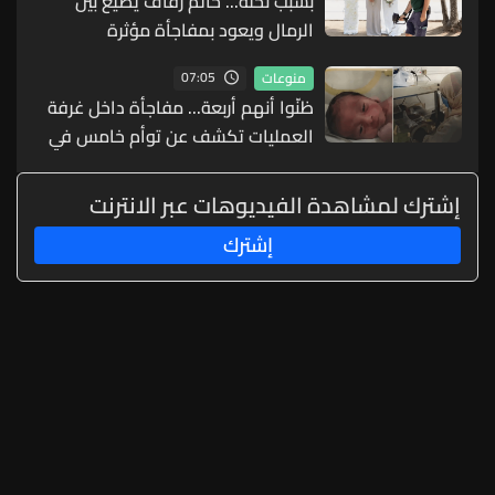
بسبب نحلة... خاتم زفاف يضيع بين
الرمال ويعود بمفاجأة مؤثرة
07:05
منوعات
ظنّوا أنهم أربعة... مفاجأة داخل غرفة
العمليات تكشف عن توأم خامس في
ولادة نادرة
إشترك لمشاهدة الفيديوهات عبر الانترنت
إشترك