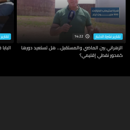
14:22
تقارير نشرة الاخبار
تقارير 
الزهراني بين الماضي والمستقبل... هل تستعيد دورها
البابا
كمحور نفطي إقليمي؟