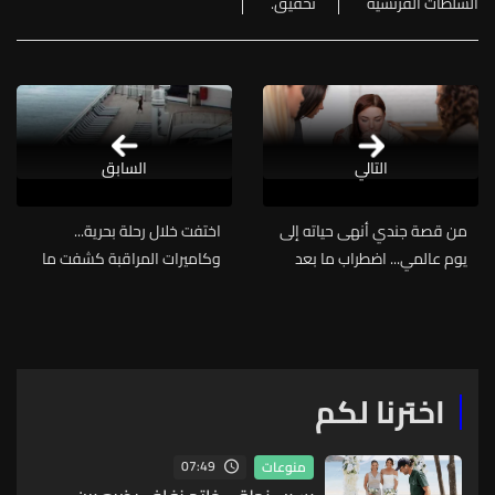
السلطات الفرنسية
تحقيق.
التالي
السابق
من قصة جندي أنهى حياته إلى
اختفت خلال رحلة بحرية...
يوم عالمي... اضطراب ما بعد
وكاميرات المراقبة كشفت ما
الصدمة معاناة صامتة تحتاج
حدث!
إلى وعي
اخترنا لكم
07:49
منوعات