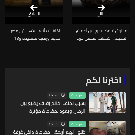
التالي
السابق
مخلوق غامض يخرج من أعماق
اكتشاف أثري مذهل في مصر...
المحيط... اكتشاف محتمل لنوع
مدينة بيزنطية مفقودة و18
جديد من "القرش الشبح"
مقبرة تكشف أسراراً عمرها
(صورة)
قرون
اخترنا لكم
07:49
منوعات
بسبب نحلة... خاتم زفاف يضيع بين
الرمال ويعود بمفاجأة مؤثرة
07:05
منوعات
ظنّوا أنهم أربعة... مفاجأة داخل غرفة