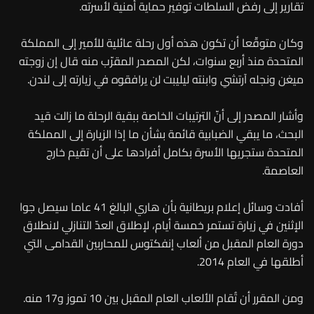
تقارير إلى رفض السلطات توفير حماية أمنية لأسرته.
وكان متوقّعا أن تكون هذه أول رحلة عائلية للأمير إلى المملكة
المتحدة منذ أربع سنوات، لكن المصدر المقرّب منه قال إن زوجته
ميغن ونجله آرتشي وابنته ليليبت لن يرافقوه في زيارته إلى لندن.
وأشار المصدر إلى أنّ الترتيبات الخاصة ببقية الرحلة ما زالت قيد
البحث، ما يبقي الضبابية قائمة بشأن ما إذا الزيارة إلى المملكة
المتحدة ستجريها الأسرة بكامل أفرادها على أن تقيم خارج
العاصمة.
أفادت وسائل إعلام بريطانية بأن هاري البالغ 41 عاما سيصل جوا
الإثنين في زيارة تستمر خمسة أيام، لإطلاق العدّ التنازلي لانطلاق
دورة العام المقبل من ألعاب إنفكتوس للمحاربين القدامى التي
أطلقها في العام 2014.
ومن المقرر أن تُقام الألعاب العام المقبل بين 10 تموز و17 منه.