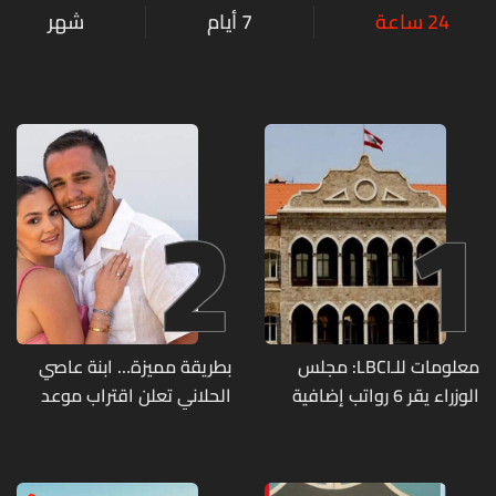
24 ساعة
7 أيام
شهر
2
1
معلومات للـLBCI: مجلس
بطريقة مميزة… ابنة عاصي
الوزراء يقر 6 رواتب إضافية
الحلاني تعلن اقتراب موعد
لموظفي القطاع العام
زفافها
وصرف الفروقات بأثر رجعي
منذ آذار