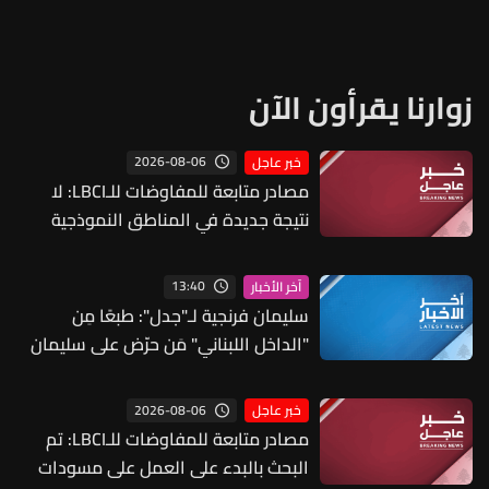
زوارنا يقرأون الآن
2026-08-06
خبر عاجل
مصادر متابعة للمفاوضات للـLBCI: لا
نتيجة جديدة في المناطق النموذجية
ولبنان مصر على منطقة جديدة وإسرائيل
تصر على التحقق في اول منطقتين
13:40
آخر الأخبار
سليمان فرنجية لـ"جدل": طبعًا مِن
"الداخل اللبناني" مَن حرّض على سليمان
فرنجية ونحن عندما كان لدينا علاقات مع
الخارج لم نستخدمها ولو لمرّة للتحريض
2026-08-06
خبر عاجل
على أي شخص
مصادر متابعة للمفاوضات للـLBCI: تم
البحث بالبدء على العمل على مسودات