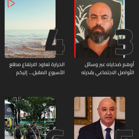
4
3
أوهم ضحاياه عبر وسائل
الحرارة تعاود الارتفاع مطلع
التّواصل الاجتماعي بقدرته
الأسبوع المقبل... إليكم
على تسليمهم مطابخ
تفاصيل الطقس
و"أعمال نجارة"... هل من
وقع ضحيّة أعماله؟