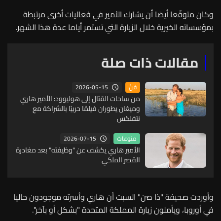
وكان متوقّعا أيضا أن يشارك الأمير في فعاليات أخرى مرتبطة
بمؤسساته الخيرية خلال الزيارة التي تستمر أياما عدة هذا الشهر.
مقالات ذات صلة
2026-05-15
فنّ
من ساحات القتال إلى هوليوود: الأمير هاري
وميغان يطوران فيلمًا حربيًا بالشراكة مع
نتفلكس
2026-07-15
منوعات
الأمير هاري يكشف عن "وظيفته" بعد مغادرة
القصر الملكي
وأوردت صحيفة "ذا صن" السبت أن هاري وأسرته موجودون حاليا
في أوروبا، ويأملون زيارة المملكة المتحدة "بشكل أو بآخر".