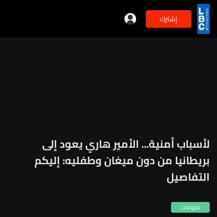
إشترك
لأسباب أمنية... الأمير هاري يعود إلى
بريطانيا من دون ميغان وطفليه: إليكم
التفاصيل
منوعات