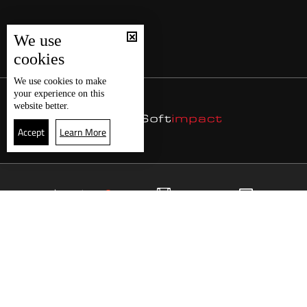
We use
cookies
We use
cookies
to make
your experience on this
website better.
Accept
Learn More
22
البث المباشر
البرامج
الرئيسية
موقع البرامج
الجدول
البث المباشر
العودة للأعلى
انضم الى ملايين المتابعين