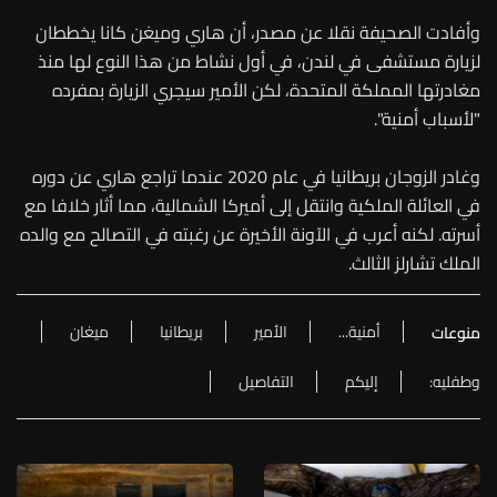
وأفادت الصحيفة نقلا عن مصدر، أن هاري وميغن كانا يخططان
لزيارة مستشفى في لندن، في أول نشاط من هذا النوع لها منذ
مغادرتها المملكة المتحدة، لكن الأمير سيجري الزيارة بمفرده
"لأسباب أمنية".
وغادر الزوجان بريطانيا في عام 2020 عندما تراجع هاري عن دوره
في العائلة الملكية وانتقل إلى أميركا الشمالية، مما أثار خلافا مع
أسرته. لكنه أعرب في الآونة الأخيرة عن رغبته في التصالح مع والده
الملك تشارلز الثالث.
أمنية...
الأمير
بريطانيا
ميغان
منوعات
وطفليه:
إليكم
التفاصيل