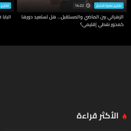
14:22
تقارير نشرة الاخبار
تقارير 
الزهراني بين الماضي والمستقبل... هل تستعيد دورها
البابا
كمحور نفطي إقليمي؟
الأكثر قراءة