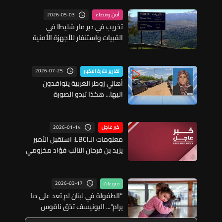
2026-05-03
أمن وقضاء
تخريب في دير مار شليطا في
القبيات واستنفار للأجهزة الأمنية
2026-07-25
تقارير نشرة الاخبار
أهالي زوطر الغربية يتوافدون
اليها... هكذا تبدو الصورة
2026-01-14
خبر عاجل
معلومات الـLBCI: استقبل الأمير
يزيد بن فرحان النائب فؤاد مخزومي
صباحا بحضور سفير خادم الحرمين
الشريفين لدى لبنان وليد البخاري
2026-03-17
منوعات
"الطفولة في لبنان لم تعد على ما
يرام"... اليونيسف تدّق ناقوس
الخطر: "يجب حماية الأطفال الآن"