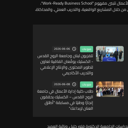
من جهتها، أكدت الدكتورة دانيال خليفة فريحة أن كلية إدارة الأعمال تتبنى مفهوم "Work-Ready Business School"،
ي من خلال المشاريع الواقعية، والتدريب العملي، والمحاكاة،
2026-06-06
منوعات
تلفزيون لبنان وجامعة الروح القدس
- الكسليك يوقّعان اتفاقية تعاون
لتطوير المحتوى والإنتاج الإعلامي
والتدريب الأكاديمي
2026-06-08
منوعات
طلاب كلية إدارة الأعمال في جامعة
الروح القدس – الكسليك يحققون
إنجازًا وطنيًا في مسابقة "أطلق
العنان لإبداعك"
راسات الجامعية الدكتورة فلور خليل، ونائبة العميد