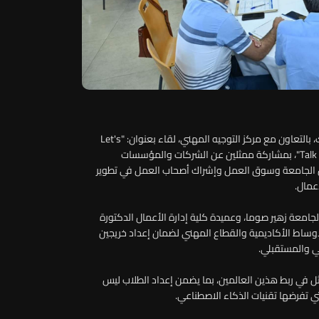
نظّمت كلية إدارة الأعمال في جامعة الروح القدس – الكسليك، بالتعاون مع مركز التوجيه المهني، لقاء بعنوان: "Let's
Talk Programs: Co-Creating the Future of Business Education"، بمشاركة ممثلين عن الشركات والمؤسسات
بين الجامعة وسوق العمل وإشراك أصحاب العمل في تطوير
عمال.
لجامعة زهير صوما، وعميدة كلية إدارة الأعمال الدكتورة
الأوساط الأكاديمية والقطاع المهني لضمان إعداد خريجين
ي والمستقبلي.
ثل في ربط هذين العالمين، بما يضمن إعداد الطلاب ليس
 تفرضها تقنيات الذكاء الاصطناعي.