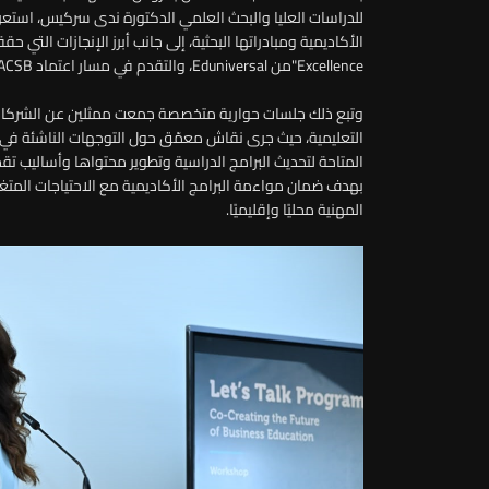
للدراسات العليا والبحث العلمي الدكتورة ندى سركيس، استعرضتا
Excellence"من Eduniversal، والتقدم في مسار اعتماد AACSB، وتحقيق نسبة توظيف بلغت 90% بين خريجيها.
وتبع ذلك جلسات حوارية متخصصة جمعت ممثلين عن الشركات 
التعليمية، حيث جرى نقاش معمّق حول التوجهات الناشئة في
المتاحة لتحديث البرامج الدراسية وتطوير محتواها وأساليب تق
بهدف ضمان مواءمة البرامج الأكاديمية مع الاحتياجات المتغير
المهنية محليًا وإقليميًا.