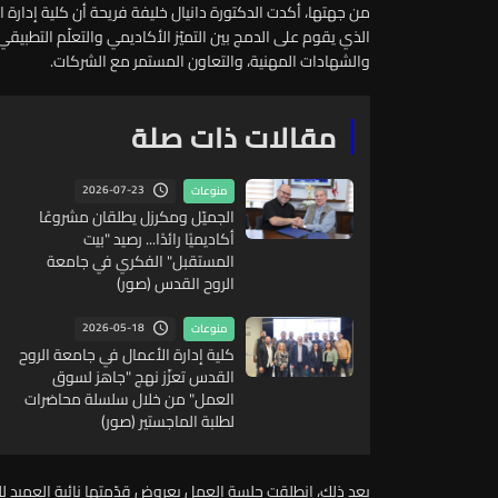
الذي يقوم على الدمج بين التميّز الأكاديمي والتعلّم التطبيق
والشهادات المهنية، والتعاون المستمر مع الشركات.
مقالات ذات صلة
2026-07-23
منوعات
الجميّل ومكرزل يطلقان مشروعًا
أكاديميًا رائدًا... رصيد "بيت
المستقبل" الفكري في جامعة
الروح القدس (صور)
2026-05-18
منوعات
كلية إدارة الأعمال في جامعة الروح
القدس تعزّز نهج "جاهز لسوق
العمل" من خلال سلسلة محاضرات
لطلبة الماجستير (صور)
بعد ذلك، انطلقت جلسة العمل بعروض قدّمتها نائبة العميد للد