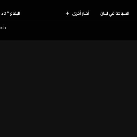
o
بيروت
28
o
السياحة في لبنان
أخبار أخرى
البقاع
20
o
الجنوب
25
ish
o
الشمال
25
o
جبل لبنان
21
o
كسروان
25
o
متن
25
o
بيروت
28