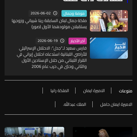
2026-06-02
موضة وجمال
ملكة جمال لبنان السابقة رينا شيباني وزوجها
يستقبلان مولودهما الأول (صور)
2026-06-19
آخر الأخبار
فارس سعيد لـ"جدل": الاحتلال الإسرائيلي
للأراضي اللبنانية استدعاه احتلال إيراني في
القرار اللبناني من خلال الإسنادين الأول
والثاني وحتى في حرب عام 2006
الاميرة ايمان
الملكة رانيا
منوعات
الاميرة ايمان حامل
الملك عبدالله.