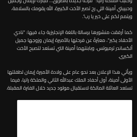
وكتبت الملكة رانيا: "فرحة جديدة بالطريق… مبارك لإيمان وجميل
وحبيبتي أمينة اللي رح تصير الأخت الكبيرة. الله يقومك بالسلامة،
ويتمم لكم على خير يا رب".
كما أرفقت منشورها برسالة باللغة الإنجليزية جاء فيها: "نادي
الأحفاد يكبر"، معبّرةً عن فرحتها بالأميرة إيمان وزوجها جميل
ألكساندر ترميوتس، وبابنتهما أمينة التي تستعد لتصبح الأخت
الكبرى.
ويأتي هذا الإعلان بعد نحو عام على ولادة الأميرة إيمان لطفلتها
الأولى أمينة، أول أحفاد الملك عبدالله الثاني والملكة رانيا، فيما
تستعد العائلة المالكة لاستقبال مولود جديد خلال الفترة المقبلة.