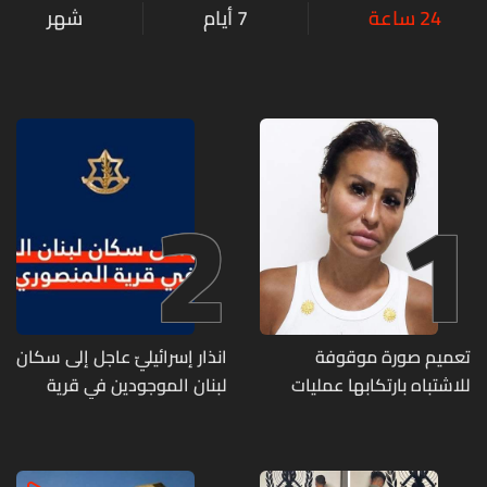
24 ساعة
7 أيام
شهر
2
1
تعميم صورة موقوفة
انذار إسرائيليّ عاجل إلى سكان
للاشتباه بارتكابها عمليات
لبنان الموجودين في قرية
احتيال وانتحال صفة... هل
المنصوري
وقعتم ضحية أعمالها؟