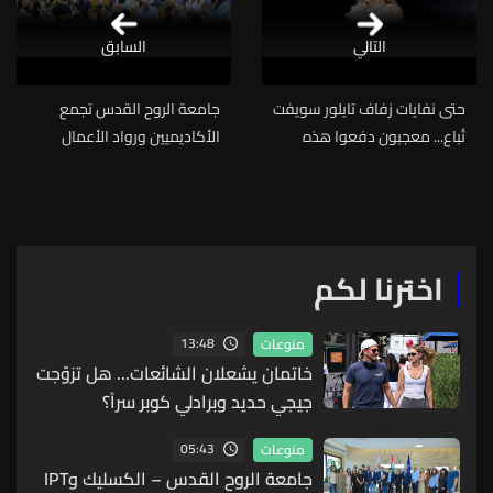
التالي
السابق
حتى نفايات زفاف تايلور سويفت
جامعة الروح القدس تجمع
تُباع... معجبون دفعوا هذه
الأكاديميين ورواد الأعمال
المبالغ مقابل أعقاب سجائر
لرسم مستقبل تعليم إدارة
واختبارات إباضة
الأعمال
اخترنا لكم
13:48
منوعات
خاتمان يشعلان الشائعات... هل تزوّجت
جيجي حديد وبرادلي كوبر سراً؟
05:43
منوعات
جامعة الروح القدس – الكسليك وIPT