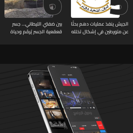
6
5
الجيش ينفذ عمليات دهم بحثًا
بين ضفتي الليطاني... جسر
عن متورطين في إشكال تخلله
قعقعية الجسر يُرمّم وحياة
إطلاق نار ويضبط أسلحة
تحاول النهوض من جديد
وذخائر حربية ويتلف 16 خيمة
مزروعة بالماريجوانا