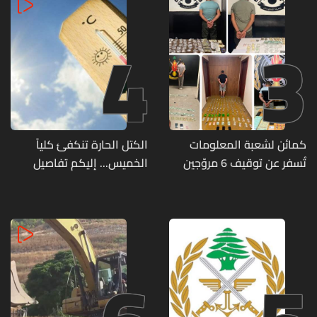
4
3
كمائن لشعبة المعلومات
الكتل الحارة تنكفئ كلياً
تُسفر عن توقيف 6 مروّجين
الخميس... إليكم تفاصيل
وضبط كميات من المخدّرات
الطقس