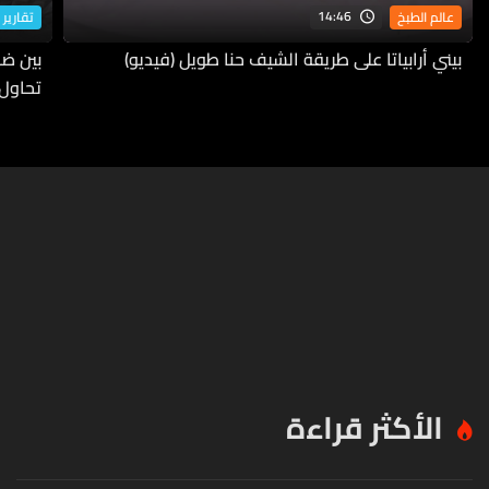
14:46
عالم الطبخ
تقارير 
بيني أرابياتا على طريقة الشيف حنا طويل (فيديو)
بين ضف
تحاول
الأكثر قراءة