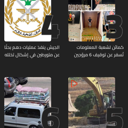
4
3
كمائن لشعبة المعلومات
الجيش ينفذ عمليات دهم بحثًا
تُسفر عن توقيف 6 مروّجين
عن متورطين في إشكال تخلله
وضبط كميات من المخدّرات
إطلاق نار ويضبط أسلحة
وذخائر حربية ويتلف 16 خيمة
مزروعة بالماريجوانا
6
5