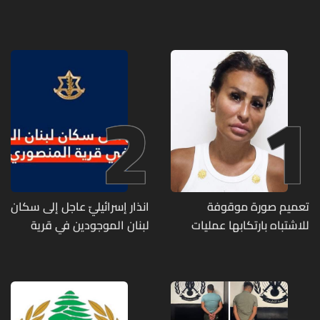
2
1
تعميم صورة موقوفة
انذار إسرائيليّ عاجل إلى سكان
للاشتباه بارتكابها عمليات
لبنان الموجودين في قرية
احتيال وانتحال صفة... هل
المنصوري
وقعتم ضحية أعمالها؟