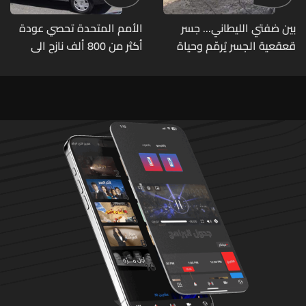
بين ضفتي الليطاني... جسر
الأمم المتحدة تحصي عودة
قعقعية الجسر يُرمّم وحياة
أكثر من 800 ألف نازح الى
تحاول النهوض من جديد
مناطقهم في لبنان