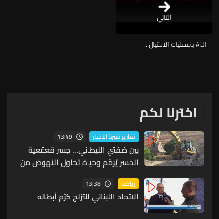
التالي
الـAi وعمليات الاحتيال...
اخترنا لكم
13:49
تقارير نشرة الاخبار
بين ضفتي الليطاني... جسر قعقعية
الجسر يُرمّم وحياة تحاول النهوض من
جديد
13:38
رياضة
الاتحاد اللبناني للتزلج كرّم أبطاله