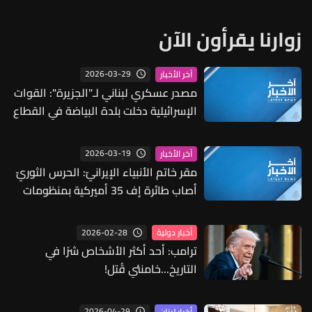
زوارنا يقرأون الآن
2026-03-29
آخر الأخبار
مصدر عسكري لبناني لـ"الجزيرة": القوات
الإسرائيلية دخلت بلدة البياضة في القطاع
الغربي وثبتت مواقع داخلها
2026-03-19
آخر الأخبار
مقر خاتم الأنبياء الإيرانيّ: الحرس الثوريّ
أصاب طائرة إف 35 أميركية بمنظومات
دفاع جويّ صنعت بعد حرب الـ12 يومًا
2026-02-28
أخبار دولية
ترامب: أحد أكثر الأشخاص شرًا في
التاريخ...خامنئي قُتل!
2026-04-29
أخبار لبنان