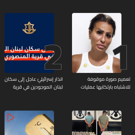
2
1
تعميم صورة موقوفة
انذار إسرائيليّ عاجل إلى سكان
للاشتباه بارتكابها عمليات
لبنان الموجودين في قرية
احتيال وانتحال صفة... هل
المنصوري
وقعتم ضحية أعمالها؟