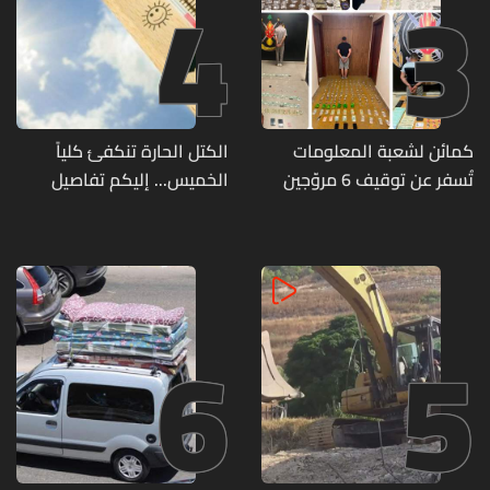
4
3
كمائن لشعبة المعلومات
الكتل الحارة تنكفئ كلياً
تُسفر عن توقيف 6 مروّجين
الخميس... إليكم تفاصيل
وضبط كميات من المخدّرات
الطقس
6
5