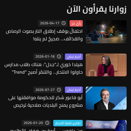
زوارنا يقرأون الآن
2026-04-17
رأي حر
احتفالٌ بوقف إطلاق النار بصوت الرصاص
والقذائف... ضجيجٌ لم ينتهِ!
2026-01-16
أخبار لبنان
هيلدا خوري لـ"جدل": هناك طلاب مدارس
حاولوا الانتحار... والتنمّر أصبح "Trend"
2026-07-27
أخبار لبنان
أبو فاعور شكر للحكومة موافقتها على
مشروع يمنح البلديات صلاحية ترخيص
خزانات تجميع مياه الأمطار
2026-01-20
تقارير نشرة الاخبار
من دافوس… أزمة بين ضفتي الأطلسي