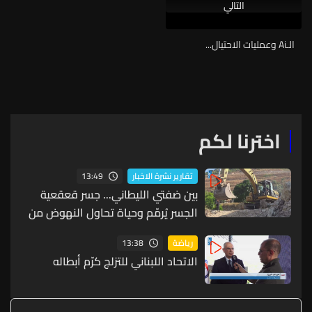
التالي
الـAi وعمليات الاحتيال...
اخترنا لكم
13:49
تقارير نشرة الاخبار
بين ضفتي الليطاني... جسر قعقعية
الجسر يُرمّم وحياة تحاول النهوض من
جديد
13:38
رياضة
الاتحاد اللبناني للتزلج كرّم أبطاله