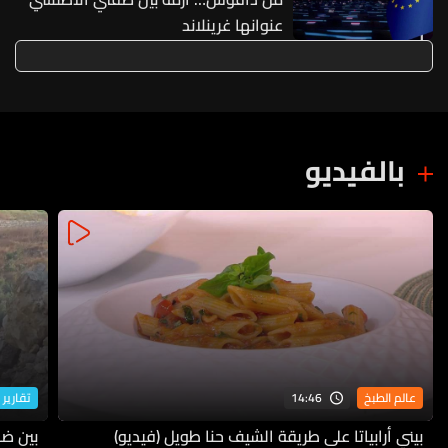
عنوانها غرينلاند
بالفيديو
14:46
عالم الطبخ
تقارير 
بيني أرابياتا على طريقة الشيف حنا طويل (فيديو)
بين ضف