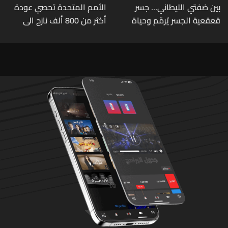
بين ضفتي الليطاني... جسر
الأمم المتحدة تحصي عودة
قعقعية الجسر يُرمّم وحياة
أكثر من 800 ألف نازح الى
تحاول النهوض من جديد
مناطقهم في لبنان