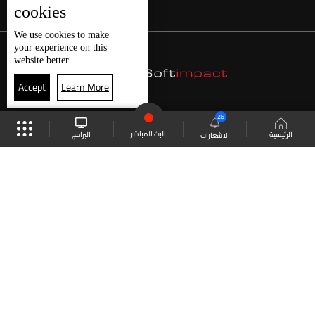
cookies
We use
cookies
to make
your experience on this
website better.
Accept
Learn More
26
البث المباشر
البرامج
الرئيسية
الاشعارات
موقع البرامج
الجدول
البث المباشر
العودة للأعلى
انضم الى ملايين المتابعين
LBCI Lebanon