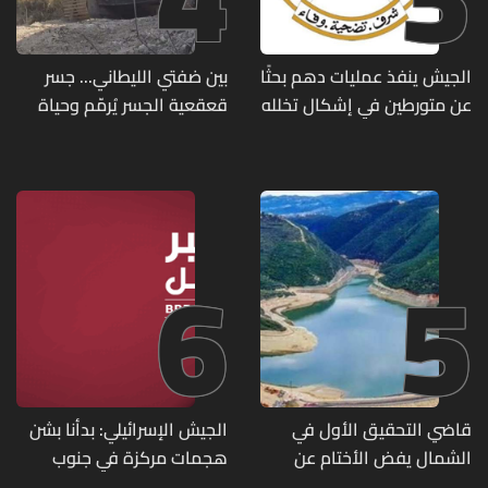
الجيش ينفذ عمليات دهم بحثًا
بين ضفتي الليطاني... جسر
عن متورطين في إشكال تخلله
قعقعية الجسر يُرمّم وحياة
إطلاق نار ويضبط أسلحة
تحاول النهوض من جديد
وذخائر حربية ويتلف 16 خيمة
مزروعة بالماريجوانا
6
5
قاضي التحقيق الأول في
الجيش الإسرائيلي: بدأنا بشن
الشمال يفض الأختام عن
هجمات مركزة في جنوب
مشروع سد المسيلحة
لبنان ردا على خرق حزب الله