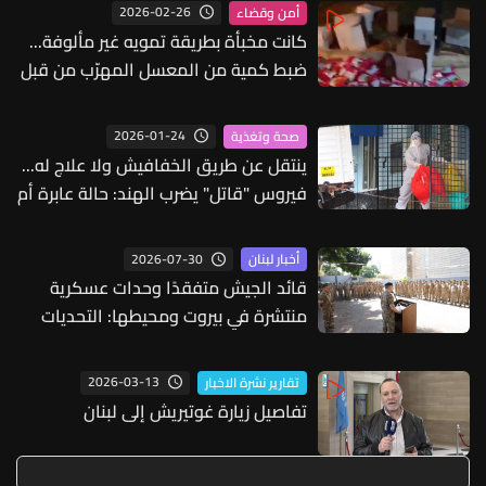
2026-02-26
أمن وقضاء
كانت مخبأة بطريقة تمويه غير مألوفة...
ضبط كمية من المعسل المهرّب من قبل
ضابطة صيدا
2026-01-24
صحة وتغذية
ينتقل عن طريق الخفافيش ولا علاج له...
فيروس "قاتل" يضرب الهند: حالة عابرة أم
جائحة جديدة!
2026-07-30
أخبار لبنان
قائد الجيش متفقدًا وحدات عسكرية
منتشرة في بيروت ومحيطها: التحديات
أمامنا كبيرة ولا خيار لنا سوى الاستمرار
في التضحية والعطاء
2026-03-13
تقارير نشرة الاخبار
تفاصيل زيارة غوتيريش إلى لبنان