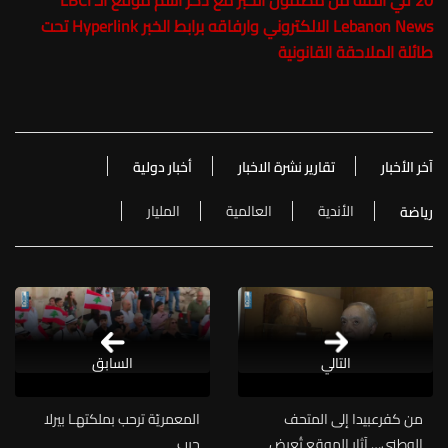
20 في المئة من مضمون الخبر مع ذكر اسم موقع الـ LBCI
Lebanon News الالكتروني وارفاقه برابط الخبر Hyperlink تحت
طائلة الملاحقة القانونية
آخر الأخبار
تقارير نشرة الاخبار
أخبار دولية
الأندية
العالمية
المليار
رياضة
التالي
السابق
من كفرعبيدا إلى المتحف
المعمريّة ترحب بملكتهـا بيرلا
الوطني… آثار الموقع تُعرض
حرب