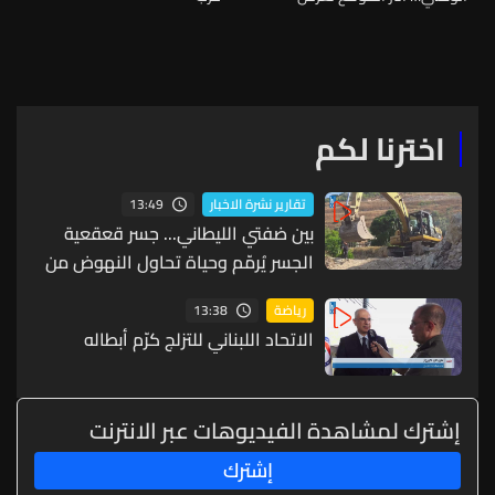
والـLBCI تواصل المتابعة
اخترنا لكم
13:49
تقارير نشرة الاخبار
بين ضفتي الليطاني... جسر قعقعية
الجسر يُرمّم وحياة تحاول النهوض من
جديد
13:38
رياضة
الاتحاد اللبناني للتزلج كرّم أبطاله
إشترك لمشاهدة الفيديوهات عبر الانترنت
إشترك