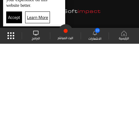
website better.
Accept
Learn More
22
البث المباشر
البرامج
الرئيسية
الاشعارات
موقع البرامج
الجدول
البث المباشر
العودة للأعلى
انضم الى ملايين المتابعين
LBCI Lebanon