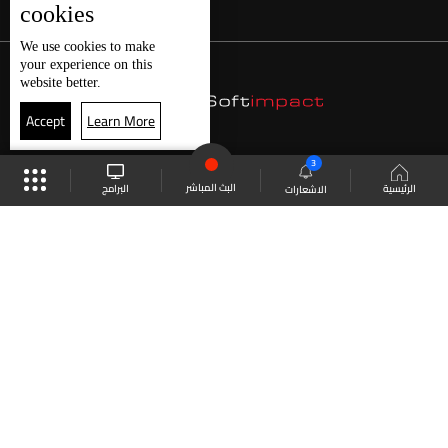
cookies
We use
cookies
to make
your experience on this
website better.
Accept
Learn More
3
البث المباشر
البرامج
الرئيسية
الاشعارات
موقع البرامج
الجدول
البث المباشر
العودة للأعلى
انضم الى ملايين المتابعين
LBCI Lebanon