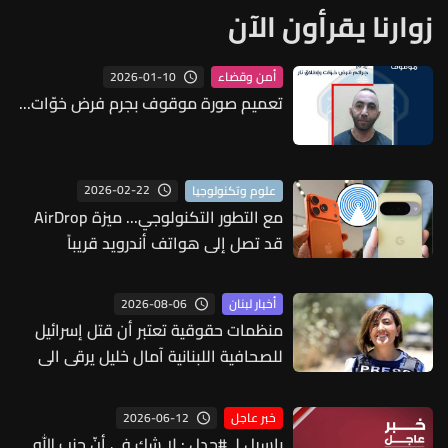
زوارنا يقرأون الآن
2026-01-10
أمن وقضاء
تعميم صورة موقوف بجرم فرض خوّات...
2026-02-22
علوم وتكنولوجيا
مع التطور التكنولوجي... ميزة AirDrop
قد تصل إلى هواتف أندرويد قريباً
2026-08-06
أخبار لبنان
منظمات حقوقية تعتبر أن قتل إسرائيل
للصحافية اللبنانية آمال خليل يرقى الى
"جريمة حرب"
2026-06-12
خبر عاجل
باسيل لـ #جدل : لا شك في أنّ حزب الله