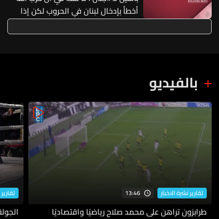
أخطأ بإدخال لبنان في الحروب لكن إذا
أخطأ فريق لبنانيّ لا يعني أن نقف إلى
جانب إسرائيل والموافقة على تدميراتها
بالفيديو
13:46
تقارير نشرة الاخبار
تقارير 
طرابزون تراهن على محمد صلاح رياضيًا واقتصاديًا