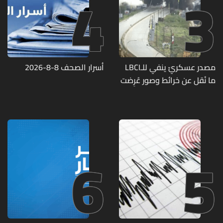
4
3
مصدر عسكريّ ينفي للـLBCI
أسرار الصحف 8-8-2026
ما نُقل عن خرائط وصور عُرِضت
أمام الوفد اللبنانيّ تُبيّن
مواقع مراكز قيادية ومنشآت
تحت الأرض
6
5