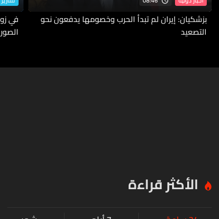
08:46
أخبار دولية
تقارير 
بزشكيان: إيران لم تبدأ الحرب وخصومها يدفعون نحو
في زوط
التصعيد
الصورة
الأكثر قراءة