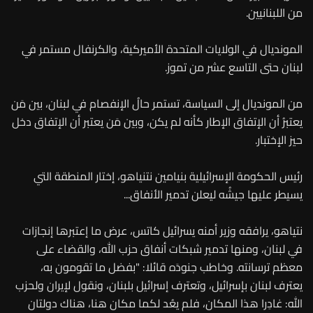
من اللبنانيين.
المونديال في الولايات المتحدة الأميركية، والكرنفال مستمر في
لبنان حتى التاسع عشر من تموز.
من المونديال إلى السياسة، تستمر حالُ الإنفصام في لبنان، بين مَن
يعتبرُ أن الإتفاق الإطار كأنه لم يكن، وبين مَن يعتبر أن الإتفاق دخل
حيز الإختبار.
رئيس الحكومة الإسرائيلية بنيامين نتنياهو، إختار المنطقة التي
يسيطر عليها جيشُه ليعلن تدمير الأنفاق...
نتياهو، يرافقه وزير أمنه يسرائيل كاتس، عرض ما إعتبرها إنجازات
في لبنان، ومنها تدمير شبكات أنفاق حزب الله، والقضاء على
معظم ترسانته. وخاطب جنودَه قائلا: "بفضل ما تقومون به،
يعترف لبنان بإسرائيل، وتعترف إسرائيل بلبنان، ونقول لإيران ولحزب
الله: غادِرا هذا المكان، فلم يعُد لكما مكان هنا، هناك دولتان