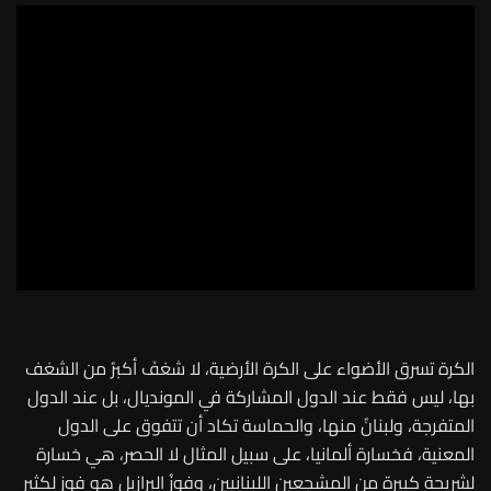
الكرة تسرق الأضواء على الكرة الأرضية، لا شغفَ أكبرُ من الشغف
بها، ليس فقط عند الدول المشاركة في المونديال، بل عند الدول
المتفرجة، ولبنانُ منها، والحماسة تكاد أن تتفوق على الدول
المعنية، فخسارة ألمانيا، على سبيل المثال لا الحصر، هي خسارة
لشريحة كبيرة من المشجعين اللبنانيين، وفوزُ البرازيل هو فوز لكثير