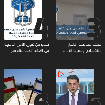
4
3
مكتب مكافحة الاتجار
تحذير من قوى الأمن: لا جهة
بالأشخاص وحماية الآداب
في العالم تطلب منك رمز
يفكّك شبكتين منظّمتين
الـOTP
للدعارة في الحمرا ويوقف
متورطين
6
5