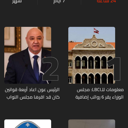
24 ساعة
7 أيام
شهر
2
1
معلومات للـLBCI: مجلس
الرئيس عون اعاد أربعة قوانين
الوزراء يقر 6 رواتب إضافية
كان قد اقرها مجلس النواب
لموظفي القطاع العام
لاعادة النظر فيها
وصرف الفروقات بأثر رجعي
منذ آذار