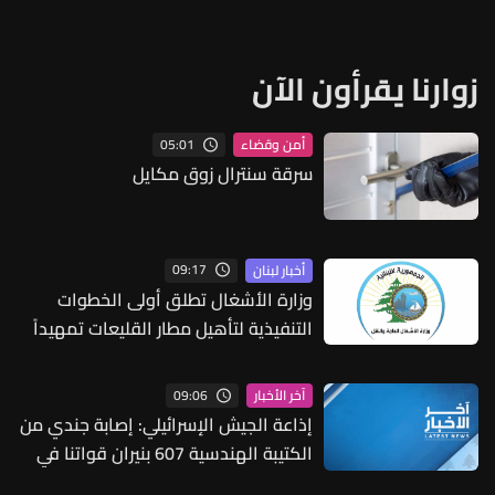
زوارنا يقرأون الآن
05:01
أمن وقضاء
سرقة سنترال زوق مكايل
09:17
أخبار لبنان
وزارة الأشغال تطلق أولى الخطوات
التنفيذية لتأهيل مطار القليعات تمهيداً
لإعادة تشغيله
09:06
آخر الأخبار
إذاعة الجيش الإسرائيلي: إصابة جندي من
الكتيبة الهندسية 607 بنيران قواتنا في
بلدة الطيري جنوبي لبنان