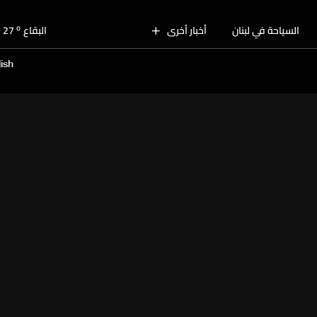
o
بيروت
29
o
السياحة في لبنان
أخبار أخرى
البقاع
27
o
الجنوب
28
ish
o
الشمال
30
o
جبل لبنان
27
o
كسروان
28
o
متن
28
o
بيروت
29