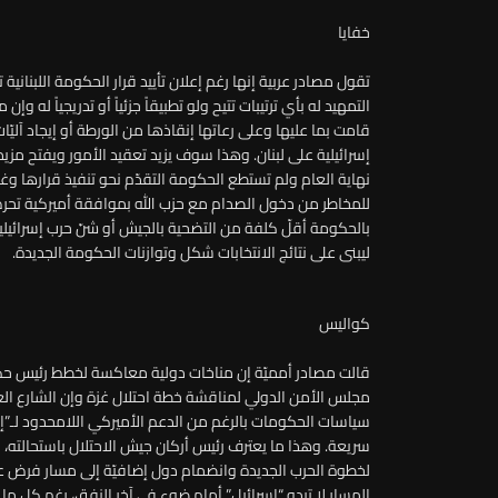
خفايا
تقول مصادر عربية إنها رغم إعلان تأييد قرار الحكومة اللبنانية
التمهيد له بأي ترتيبات تتيح ولو تطبيقاً جزئياً أو تدريجياً له و
قامت بما عليها وعلى رعاتها إنقاذها من الورطة أو إيجاد آليّا
إسرائيلية على لبنان. وهذا سوف يزيد تعقيد الأمور ويفتح مزيدا
نهاية العام ولم تستطع الحكومة التقدّم نحو تنفيذ قرارها و
للمخاطر من دخول الصدام مع حزب الله بموافقة أميركية تحر
بالحكومة أقلّ كلفة من التضحية بالجيش أو شنّ حرب إسرائيلية
ليبنى على نتائج الانتخابات شكل وتوازنات الحكومة الجديدة.
كواليس
قالت مصادر أمميّة إن مناخات دولية معاكسة لخطط رئيس حكومة
مجلس الأمن الدولي لمناقشة خطة احتلال غزة وإن الشارع ال
سياسات الحكومات بالرغم من الدعم الأميركي اللامحدود لـ”إس
سريعة. وهذا ما يعترف رئيس أركان جيش الاحتلال باستحالته، ف
لخطوة الحرب الجديدة وانضمام دول إضافيّة إلى مسار فرض ع
المسار لا تبدو “إسرائيل” أمام ضوء في آخر النفق، رغم كل م