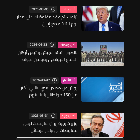
2026-08-05
أخبار دولية
ترامب: تم عقد مفاوضات على مدار
يوم الثلاثاء مع إيران
2026-06-23
أمن وقضاء
بالصور - قائد الجيش ورئيس أركان
الدفاع الهولندي يقومان بجولة
عملانية على مركز حدودي تابع
لفوج الحدود البرية الثالث
2026-03-07
آخر الأخبار
رويترز عن مصدر أمني لبناني: أكثر
من 150 مواطنا إيرانيا بينهم
دبلوماسيون وأفراد من عائلاتهم
غادروا لبنان اليوم السبت
2026-03-31
أخبار دولية
وزير خارجية إيران: ما يحدث ليس
مفاوضات بل تبادل للرسائل