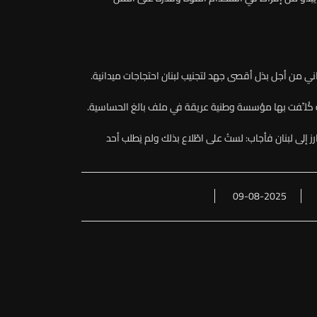
اني من أجل بذل أقصى جهد لتجنيب لبنان احتجاجات ميدانية.
صلة كُلِّفت بها مؤسسة وطنية عريقة في ملف بالغ الحساسية.
لى لبنان فأجاب: لستُ على اطّلاع بذلك ولم يَطلب أحد
09-08-2025