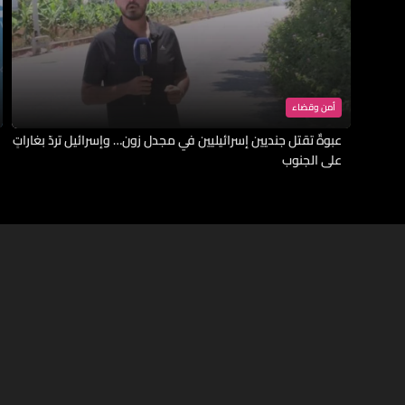
أمن وقضاء
عبوةٌ تقتل جنديين إسرائيليين في مجدل زون… وإسرائيل تردّ بغاراتٍ
على الجنوب