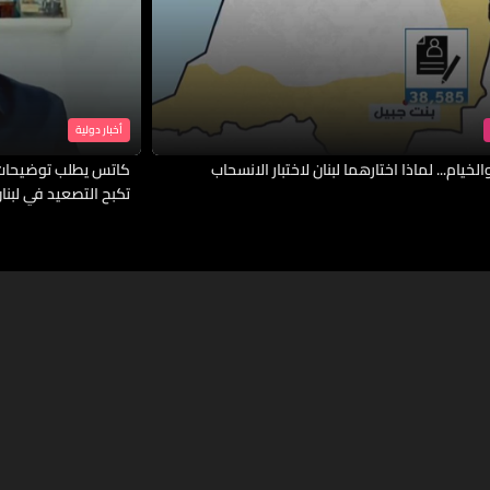
أخبار دولية
لخيام... لماذا اختارهما لبنان لاختبار الانسحاب
كاتس يطلب توضيحات 
تكبح التصعيد في لبنا