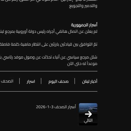
والتدمير والتجويع
أسرار الجمهورية
لم يعلَن عن اتصال هاتفي أجراه رئيس دولة أوروبية بمرجع لبن
تمّ التوافق بين قيادتَين بارزتَين على انتظار ماهية كلمة فا
سُئل مرجع سياسي عن أنباء تحدّثت عن وصول موفد رئاسي بارز إ
موعداً له حتى الآن
الصحف
أخبار لبنان
صحف اليوم
اسرار
أسرار الصحف 3-1-2026
التالي