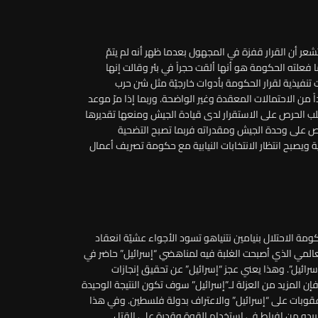
 تشعر أن القرار قفزة في المجهول بعدما ظهر أنه لم يتمّ
إن ما فعلته الحكومة هو أنها ألقت حجراً في بئر وقالت إنها
ت تنفيذية لقرار الحكومة بأدوات خارجيّة مثل شن حرب
ً من الاحتمالات المعقدة وغير الواضحة. وربما إذا مرّ موعد
غلب الحرص على الاستقرار لدى قيادة الجيش ومنعها تقديرها
ص على وحدة الجيش ومقدراته فربما تصبح التضحية
 ويصبح انتظار الانتخابات النيابية مع حكومة تصريف أعمال
 الاحتلال بنيامين نتنياهو تسود الأجواء عشيّة انعقاد
عالمي الذي أصبحت الغلبة فيه لمناهضي “إسرائيل” حاضر في
رائيل”. وهذا يعني عجز “إسرائيل” عن تحقيق إنجازات
إن المزيد من العزلة لـ”إسرائيل” سوف تكون النتيجة الوحيدة
قوبات على “إسرائيل” والاعتراف بدولة فلسطين. وفي هذا
ا يبدو من إفراط في استخدام القوة وقدرة على القتل