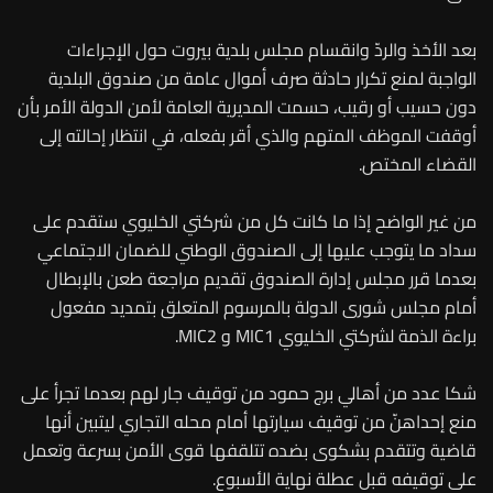
بعد الأخذ والردّ وانقسام مجلس بلدية بيروت حول الإجراءات
الواجبة لمنع تكرار حادثة صرف أموال عامة من صندوق البلدية
دون حسيب أو رقيب، حسمت المديرية العامة لأمن الدولة الأمر بأن
أوقفت الموظف المتهم والذي أقر بفعله، في انتظار إحالته إلى
القضاء المختص.
من غير الواضح إذا ما كانت كل من شركتي الخليوي ستقدم على
سداد ما يتوجب عليها إلى الصندوق الوطني للضمان الاجتماعي
بعدما قرر مجلس إدارة الصندوق تقديم مراجعة طعن بالإبطال
أمام مجلس شورى الدولة بالمرسوم المتعلق بتمديد مفعول
براءة الذمة لشركتي الخليوي MIC1 و MIC2.
شكا عدد من أهالي برج حمود من توقيف جار لهم بعدما تجرأ على
منع إحداهنّ من توقيف سيارتها أمام محله التجاري ليتبين أنها
قاضية وتتقدم بشكوى بضده تتلقفها قوى الأمن بسرعة وتعمل
على توقيفه قبل عطلة نهاية الأسبوع.