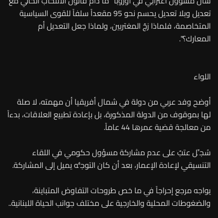
سأل مسؤول اغترابي في أوروبا "ما دام قانون الانتخاب الحالي مع
تعديل وبلا تعديل يحسم نحو 95 مقعداً سلفاً للقوى السياسية
المتخاصمة، فلماذا زجّ المغتربين، ولماذا جعل التعديل أم
المعارك؟".
اللواء
أوضح وفد عربي من دولة في شمال أفريقيا أن مهمته، لا صلة
لها بموقوف من الدولة المذكورة، بل بإعادة تطبيع العلاقات، بدءاً
من معالجة قضية عمرها 44 عاماً.
سُجِّل عتبٌ على عدم مشاركة مسؤول حكومي في اللقاء
التنسيقي لإعادة الإعمار، بعد أن كان التوجُّه يميل إلى المشاركة.
يواجه مرجع إحراجاً في ما خص طروحات التفاوض المتباينة،
والضغوطات المحلية والخارجية على مختلف جوانب الحياة اللبنانية..