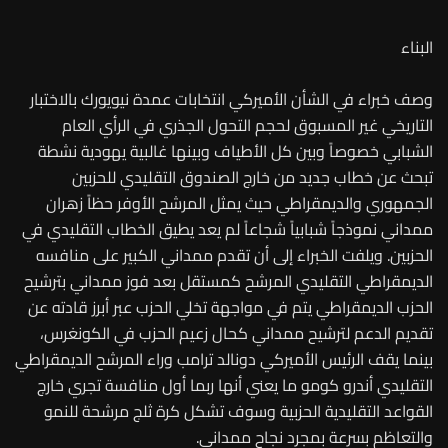
البناء
وصف خبراء في الشأن الأميركي انتخابات عمدة نيويورك بالاختبار
التاريخي غير المسبوق لحجم التحول الجذري في الرأي العام
الشبابي خصوصاً وبين كل الأطياف وبينها غالبية يهودية نشطة
تبحث عن خطاب جديد من خارج الصندوق التقليدي للحزبين
الجمهوري والديمقراطي حيث يمثل المرشح الأوفر حظاً زهران
ممداني نموذجاً شبابياً شجاعاً لم يعد يطيق الخطاب التقليدي في
الحزبين. ويلفت الخبراء إلى أن تقدم ممداني الكبير على منافسه
الديمقراطي التقليدي المرشح كمستقل بعد فوز ممداني بترشيح
الحزب الديمقراطي يتم في مواجهة تخلي الحزب عبر أبرز قادته عن
تقديم الدعم لترشيح ممداني كحال زعيم الحزب في الكونغرس،
بينما يقف الرئيس الأميركي دونالد ترامب وراء المرشح الديمقراطي
التقليدي أندرو كومو ما يعني أنها ربما أول منافسة تجري خارج
القواعد التقليدية الحزبية وسوف تشكل كرة ثلج مرشحة للنمو
والتعاظم بسرعة بمجرد نجاح ممداني.