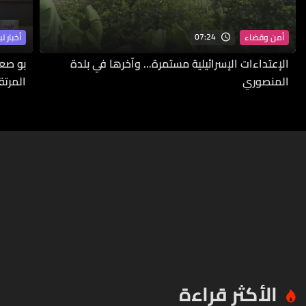
07:24
أمن وقضاء
أخبار لب
الإعتداءات الإسرائيلية مستمرة... وآخرها في بلدة
بو صع
المنصوري
المرتق
الأكثر قراءة