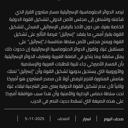
ترصد الدوائر الدبلوماسية الإسرائيلية مسار مشروع القرار الذي
قدّمته واشنطن إلى مجلس الأمن الدولي لتشكيل القوة الدولية
الخاصة بغزة، من دون الأخذ بالرفض الإسرائيلي المبدئي لتشكيل
القوة بقرار أمميّ ما يفقد “إسرائيل” فرصة التأثير على تشكيل
القوة ويمنح مجلس الأمن سلطة منافسة لـ”إسرائيل” على
مستقبل غزة. وتقول الدوائر الدبلوماسية الإسرائيلية إن حدوث ذلك
يمثل سابقة ربما يتكرر في الضفة الغربية وتعترف الدوائر الإسرائيلية
بأن المسار الأميركي جاء تلبية للطلبات العربية والإسلامية
والأوروبية التي يستحيل بدونها تشكيل القوة وأن “إسرائيل” تملك
هامش المناورة اللازم للرفض أولاً لأن مصدر المشروع هو أميركا
وثانياً لأن عدم تشكيل القوة الدولية يعني منح الشرعية لبقاء غزة
تحت سلطة حماس الإدارية والأمنية وأن هذا سبب موافقة أميركا
على هذه الصيغة التي تسقط حديث النصر في الحرب.
الصحف
5-11-2025
صحف اليوم
اسرار