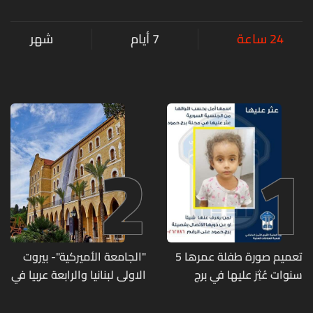
24 ساعة
7 أيام
شهر
2
1
تعميم صورة طفلة عمرها 5
"الجامعة الأميركية"- بيروت
سنوات عُثِرَ عليها في برج
الاولى لبنانيا والرابعة عربيا في
حمود
تصنيف UNIRANKS للعام
2027