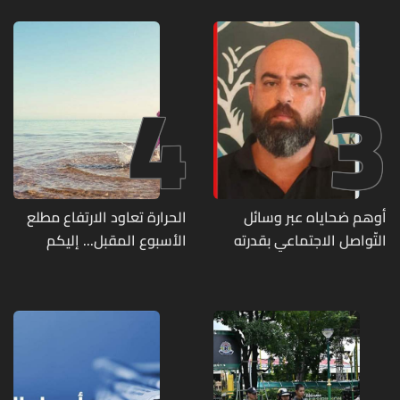
4
3
أوهم ضحاياه عبر وسائل
الحرارة تعاود الارتفاع مطلع
التّواصل الاجتماعي بقدرته
الأسبوع المقبل... إليكم
على تسليمهم مطابخ
تفاصيل الطقس
و"أعمال نجارة"... هل من
وقع ضحيّة أعماله؟