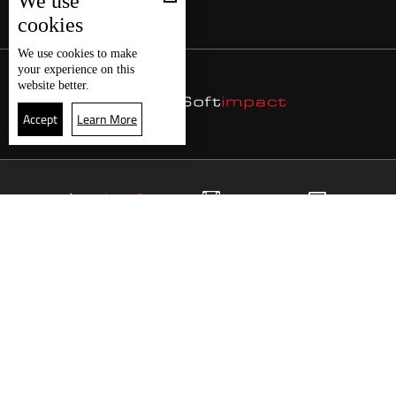
We use
cookies
We use
cookies
to make
your experience on this
website better.
Accept
Learn More
21
البث المباشر
البرامج
الرئيسية
موقع البرامج
الجدول
البث المباشر
العودة للأعلى
انضم الى ملايين المتابعين
LBCI Lebanon