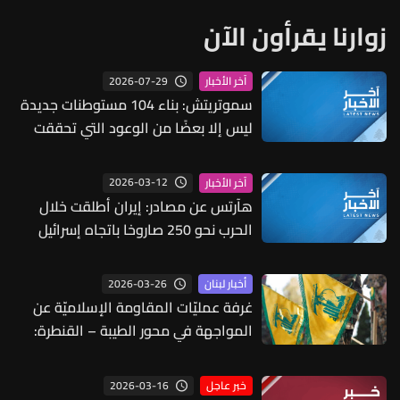
زوارنا يقرأون الآن
2026-07-29
آخر الأخبار
سموتريتش: بناء 104 مستوطنات جديدة
ليس إلا بعضًا من الوعود التي تحققت
ونحن بصدد إنشاء مستوطنات جديدة
2026-03-12
آخر الأخبار
هآرتس عن مصادر: إيران أطلقت خلال
الحرب نحو 250 صاروخا باتجاه إسرائيل
نصفها عنقودية
2026-03-26
أخبار لبنان
غرفة عمليّات المقاومة الإسلاميّة عن
المواجهة في محور الطيبة – القنطرة:
إفشال مناورة وتكبّد خسارة
2026-03-16
خبر عاجل