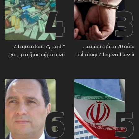
4
3
بحقّه 20 مذكّرة توقيف...
"الريجي": ضبط مصنوعات
شعبة المعلومات توقف أحد
تبغية مهرّبة ومزوّرة في عين
المطلوبين الخطيرين
بورضاي وبدنايل والفرزل
6
5