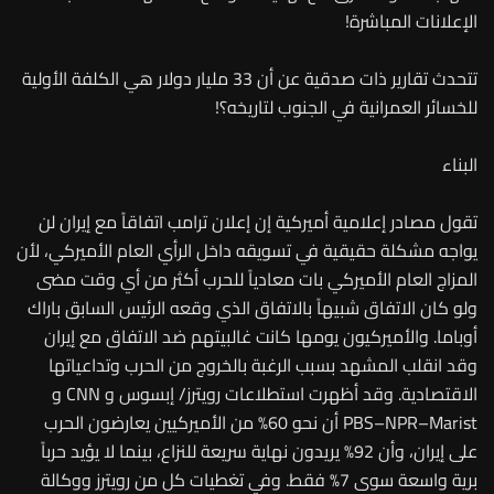
الإعلانات المباشرة!
تتحدث تقارير ذات صدقية عن أن 33 مليار دولار هي الكلفة الأولية
للخسائر العمرانية في الجنوب لتاريخه؟!
البناء
تقول مصادر إعلامية أميركية إن إعلان ترامب اتفاقاً مع إيران لن
يواجه مشكلة حقيقية في تسويقه داخل الرأي العام الأميركي، لأن
المزاج العام الأميركي بات معادياً للحرب أكثر من أي وقت مضى
ولو كان الاتفاق شبيهاً بالاتفاق الذي وقعه الرئيس السابق باراك
أوباما. والأميركيون يومها كانت غالبيتهم ضد الاتفاق مع إيران
وقد انقلب المشهد بسبب الرغبة بالخروج من الحرب وتداعياتها
الاقتصادية. وقد أظهرت استطلاعات رويترز/ إبسوس و CNN و
PBS–NPR–Marist أن نحو 60% من الأميركيين يعارضون الحرب
على إيران، وأن 92% يريدون نهاية سريعة للنزاع، بينما لا يؤيد حرباً
برية واسعة سوى 7% فقط. وفي تغطيات كل من رويترز ووكالة