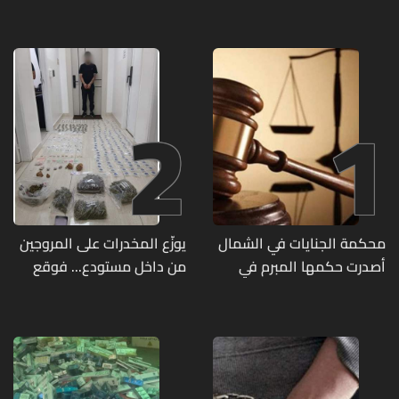
2
1
محكمة الجنايات في الشمال
يوزّع المخدرات على المروجين
أصدرت حكمها المبرم في
من داخل مستودع... فوقع
جريمة قتل الشابة ريا فرنسوا
في قبضة مفرزة استقصاء
الشدياق في مزيارة
جبل لبنان