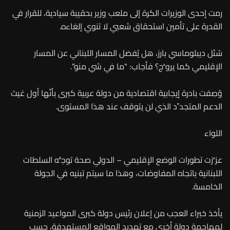
رمت إحدى الوزيرات الكرة إلى ملعب وزير بحقيبة سيادية، للقرار في
القدرة على تأمين استحقاق شعبي لا تنوي إلغاءه.
سُئل ديبلوماسي بارز، هل يُفصَل المسار اللبناني عن المسار
الإقليمي كما يروَّج؟ فأجاب: "ما في شي منو".
وُصِفت بادرة إيجابية اقتصادية من دولة عربية كبرى بأنّها أول غيث
الدعم المتجدِّد الذي لن يتوقف عند هذا المستوى.
اللواء
عزَّزت تطورات الوضع الإقليمي – الدولي صحة توجُّه السلطات
اللبنانية باتجاه المفاوضات، وهذا ما سيتم تبنيه في الجولة
الخامسة.
يأخذ خبراء العجب من إعلان رئيس دولة كبرى المواعيد الزمنية
لمهاجمة دولة أخرى مع تهديد المواقع المستهدفة، حسب