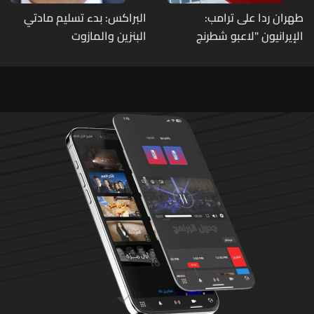
طهران ردا على ترامب:
البراكس: بدء تسليم مادتي
الإيرانيون "لاعبو شطرنج
البنزين والمازوت
محترفون"