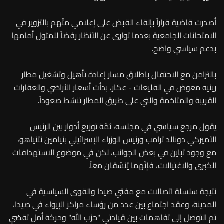
أصدرت قاضية قراراً بإلقاء القبض على إعلامي متّهم بالتزوير في
الامتحانات الجامعية بعدما توارى عن الأنظار رفضاً للمثول أمامها
بدعم سياسي واضح.
بالتزامن مع الاحتفال باطلاق مسار إعادة تأهيل وتشغيل مطار
رينيه معوض في القليعات - عكار، بدأت أسعار الأراضي والعقارات
القريبة والمتاخمة والتي على طريق المطار تنشط صعوداً.
يقول مرجع سياسي في مجلسه، ثمّة توزيع أدوار بين الرئيس
الأميركي دونالد ترامب ورئيس الوزراء الإسرائيلي بنيامين نتنياهو،
مع وجود تباين في بعض الجوانب، لكن في موضوع الاستهدافات
الكبرى والاغتيالات، فإنّهما يُنسّقان معاً.
نتيجة سلسلة اتصالات مع مفتي صيدا والقوى السياسية في
المدينة، وعقد اجتماع بين عدد من رؤساء مراكز الإيواء في صيدا،
تم التوصل إلى تفاهمات بين قيادتي "حزب الله" وحركة أمل تقضي