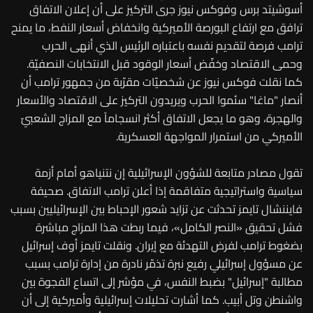
أسوشيتد برس وفوكس نيوز جرى التركيز على أن إعلان الاتفاق
ترافق مع ارتفاع البورصة الأميركية وانخفاض أسعار النفط، ما يمنح
ترامب فرصة لتقديم نفسه باعتباره الرئيس الذي أنهى الحرب
وحمى الاقتصاد وخفّض أسعار الوقود قبل الانتخابات النصفيّة.
كما نقلت فوكس نيوز عن شخصيّات مقرّبة من جمهور ترامب أن
أنصار "ماغا" سئموا الحرب ويريدون التركيز على الاقتصاد والأسعار
والهجرة، وهو ما يجعل الاتفاق أكثر انسجاماً مع المزاج الشعبيّ
الأميركي من استمرار المواجهة العسكرية.
تقول مصادر متابعة للشؤون الإسرائيلية إن نتنياهو أمام أزمة
سياسية واستراتيجية متفاقمة إذا أعلن ترامب الاتفاق. صحيفة
فايننشال تايمز تحدثت عن تزايد شعور الإحباط بين الإسرائيليين بسبب
فشل تحقيق «النصر الكامل»، فيما ربطت هذا المزاج مباشرة
بضغوط ترامب لفرض التهدئة مع إيران. ونقلت تايمز أوف إسرائيل
عن مسؤول إسرائيلي رفيع نبرة تذمّر نادرة من إدارة ترامب بسبب
مطالبة "إسرائيل" بضبط النفس، في مؤشر إلى اتساع الفجوة بين
واشنطن وتل أبيب. كما أشارت تحليلات إسرائيلية وأميركية إلى أن