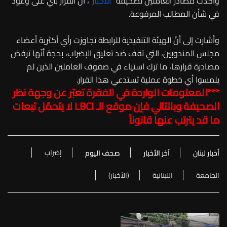
وأكّدت مصادر العاملين لصحيفة "
الأخبار
"، أنّ القرار بُني على وعود
في شأن المطالب المرفوعة.
وأشارت إلى أنّ الهيئة التنفيذية للرابطة تجاوزت رأي أكثرية أعضاء
مجلس المندوبين، التي تقف ضد تعليق الإضراب، بحجة أنّها ترفض
مصادرة قرارها، ما ترك استياء في صفوف العاملين الذين لم
يلمسوا أي خطوة عملية تستدعي هذا القرار.
***المعلومات الواردة في الفقرة تعبّر عن وجهة نظر
الصحيفة وبالتالي فإن موقع الـ
LBCI
لا يتحمّل تبعات
ما قد يترتب عنها قانوناً
إضراب
أخبار لبنان
آخر الأخبار
صحف اليوم
الجامعة
اللبنانية
(الأخبار)