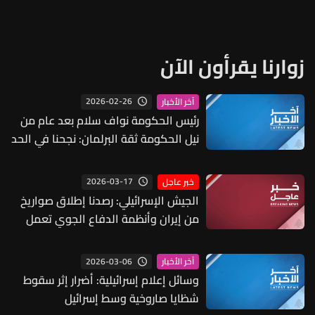
زوارنا يقرأون الآن
2026-02-26
آخر الأخبار
رئيس الحكومة نواف سلام بعد عام من
نيل الحكومة ثقة البرلمان: نجحنا في الحد
من الانهيار ووضعنا البلد على سكة
جديدة ونحن حكومة تأسيسية لاعادة بناء
2026-03-17
خبر عاجل
الدولة وكنا نتمنى أن ننجز أكثر من ذلك
الجيش الإسرائيلي: رصدنا إطلاق صواريخ
من إيران وأنظمة الدفاع الجوي تعمل
على اعتراض التهديد
2026-03-06
آخر الأخبار
وسائل إعلام إسرائيلية: أضرار إثر سقوط
شظايا صاروخية وسط إسرائيل