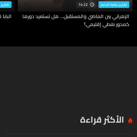
14:22
تقارير نشرة الاخبار
تقارير 
الزهراني بين الماضي والمستقبل... هل تستعيد دورها
البابا
كمحور نفطي إقليمي؟
الأكثر قراءة