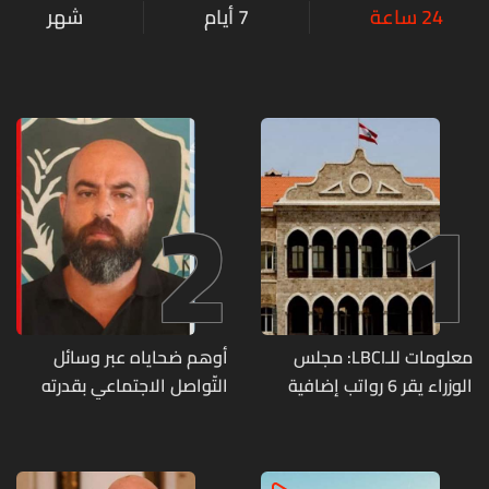
24 ساعة
7 أيام
شهر
2
1
معلومات للـLBCI: مجلس
أوهم ضحاياه عبر وسائل
الوزراء يقر 6 رواتب إضافية
التّواصل الاجتماعي بقدرته
لموظفي القطاع العام
على تسليمهم مطابخ
وصرف الفروقات بأثر رجعي
و"أعمال نجارة"... هل من
منذ آذار
وقع ضحيّة أعماله؟