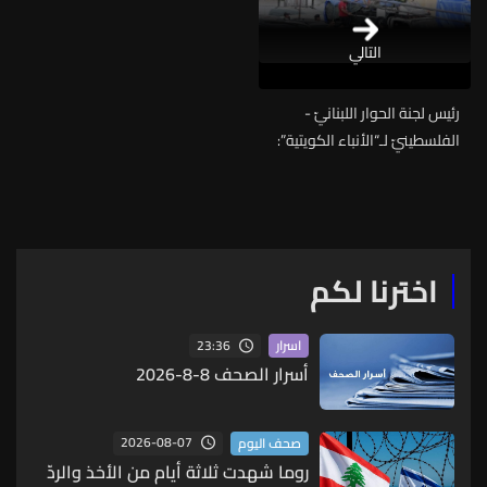
التالي
رئيس لجنة الحوار اللبنانيّ -
الفلسطينيّ لـ“الأنباء الكويتية”:
تسليم أربع شاحنات من السلاح
احتوت كمية “حرزانة”
اخترنا لكم
23:36
اسرار
أسرار الصحف 8-8-2026
2026-08-07
صحف اليوم
روما شهدت ثلاثة أيام من الأخذ والردّ